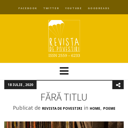
FACEBOOK
TWITTER
YOUTUBE
GOODREADS
18 IULIE , 2020
FĂRĂ TITLU
Publicat de
in
,
REVISTA DE POVESTIRI
HOME
POEME