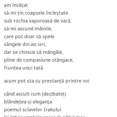
am învățat
să-mi țin coapsele încleștate
sub rochia vaporoasă de vară,
să-mi ascund mâinile,
care pot doar să spele
sângele din wc-uri,
dar se chinuie să mângâie,
pline de compasiune stângace,
fruntea unui tată
acum pot sta cu prestanță printre voi
când ascult cum (dez)bateți
blândețea și eleganța
poemul sclavelor Irakului