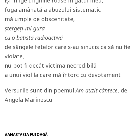
își înfige unghiile roase în gâtul meu,
fuga amânată a abuzului sistematic
mă umple de obscenitate,
ștergeți-mi gura
cu o batistă radioactivă
de sângele fetelor care s-au sinucis ca să nu fie
violate,
nu pot fi decât victima necredibilă
a unui viol la care mă întorc cu devotament
Versurile sunt din poemul
Am auzit cântece
, de
Angela Marinescu
#ANASTASIA FUIOAGĂ