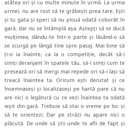
atâtea ori şi cu multe minute în urmă. La urma
urmei, nu are rost să te grăbeşti prea tare. Eşti
şi tu gata şi speri să nu plouă odată coborât în
gară, dar nu se întâmplă aşa. Aştepţi să se ducă
mulţimea, dându-te într-o parte şi lăsând-o să
se scurgă pe lângă tine spre pasaj. Mai bine să
ţi-o ia înainte, ca la o competiţie, decât să-i
simţi deranjant în spatele tău, să-i simţi cum te
presează ori să mergi mai repede ori să-i laşi să
treacă înaintea ta. Oricum eşti derutat şi ce
însemnaseşi şi localizaseşi pe hartă pare că nu
are nici o legătură cu ce vezi înaintea ta odată
ieşit din gară. Trebuie să stai o vreme pe loc şi
să te orientezi. Dar pe străzi nu apare nici o
plăcută. De unde să ştii unde te afli de fapt şi