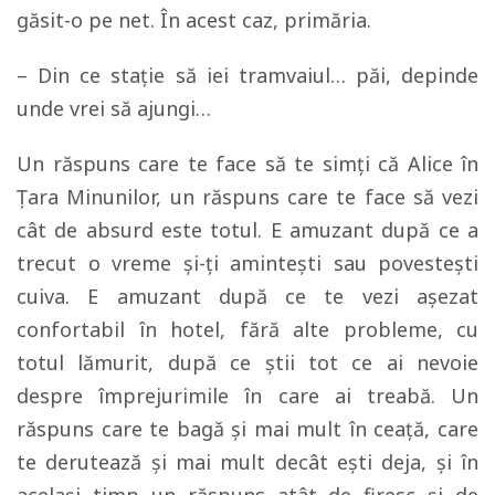
găsit-o pe net. În acest caz, primăria.
– Din ce staţie să iei tramvaiul… păi, depinde
unde vrei să ajungi…
Un răspuns care te face să te simţi că Alice în
Ţara Minunilor, un răspuns care te face să vezi
cât de absurd este totul. E amuzant după ce a
trecut o vreme şi-ţi aminteşti sau povesteşti
cuiva. E amuzant după ce te vezi aşezat
confortabil în hotel, fără alte probleme, cu
totul lămurit, după ce ştii tot ce ai nevoie
despre împrejurimile în care ai treabă. Un
răspuns care te bagă şi mai mult în ceaţă, care
te derutează şi mai mult decât eşti deja, şi în