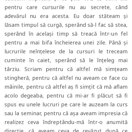
pentru care cursurile nu au secrete, când
adevărul nu era acesta. Eu doar stăteam şi
lăsam timpul să curgă, sperând să-l fac să stea,
sperând în acelaşi timp să treacă într-un fel
pentru a mai bifa încheierea unei zile. Până şi
lucrurile neînţelese de la cursuri le treceam
cuminte în caiet, sperând să le înţeleg mai
târziu. Scriam pentru că altfel mă simţeam
stingheră, pentru că altfel nu aveam ce face cu
mâinile, pentru că altfel aş fi simţit că mă aflam
acolo degeaba, pentru că mi-ar fi plăcut să fi
spus eu unele lucruri pe care le auzeam la curs
sau la seminar, pentru că aşa aveam impresia că
realizez ceva îndreptându-mă într-o anumită
direcţie, că aveam ceva de revăzut după ce