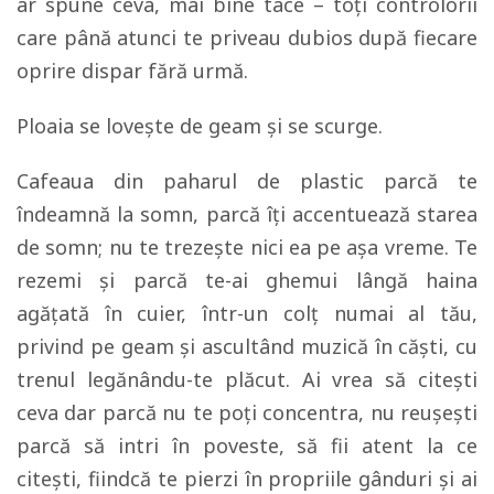
ar spune ceva, mai bine tace – toţi controlorii
care până atunci te priveau dubios după fiecare
oprire dispar fără urmă.
Ploaia se loveşte de geam şi se scurge.
Cafeaua din paharul de plastic parcă te
îndeamnă la somn, parcă îţi accentuează starea
de somn; nu te trezeşte nici ea pe aşa vreme. Te
rezemi şi parcă te-ai ghemui lângă haina
agăţată în cuier, într-un colţ numai al tău,
privind pe geam şi ascultând muzică în căşti, cu
trenul legănându-te plăcut. Ai vrea să citeşti
ceva dar parcă nu te poţi concentra, nu reuşeşti
parcă să intri în poveste, să fii atent la ce
citeşti, fiindcă te pierzi în propriile gânduri şi ai