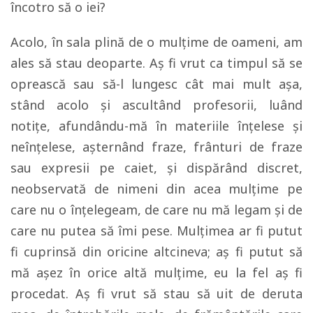
încotro să o iei?
Acolo, în sala plină de o mulţime de oameni, am
ales să stau deoparte. Aş fi vrut ca timpul să se
oprească sau să-l lungesc cât mai mult aşa,
stând acolo şi ascultând profesorii, luând
notiţe, afundându-mă în materiile înţelese şi
neînţelese, aşternând fraze, frânturi de fraze
sau expresii pe caiet, şi dispărând discret,
neobservată de nimeni din acea mulţime pe
care nu o înţelegeam, de care nu mă legam şi de
care nu putea să îmi pese. Mulţimea ar fi putut
fi cuprinsă din oricine altcineva; aş fi putut să
mă aşez în orice altă mulţime, eu la fel aş fi
procedat. Aş fi vrut să stau să uit de deruta