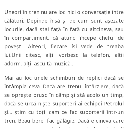
Uneori în tren nu are loc nici o conversaţie între
călători. Depinde însă şi de cum sunt aşezate
locurile, dacă stai faţă în faţă cu altcineva, sau
în compartiment, că atunci începe cheful de
poveşti. Alteori, fiecare îşi vede de treaba
lui.Unii citesc, alţii vorbesc la telefon, alţii
adorm, alţii ascultă muzică…
Mai au loc unele schimburi de replici dacă se
întâmpla ceva. Dacă are trenul întârziere, dacă
se opreşte brusc în câmp şi stă acolo un timp,
dacă se urcă nişte suporteri ai echipei Petrolul
şi… ştim cu toţii cam ce fac suporterii într-un
tren. Beau bere, fac gălăgie. Dacă e cineva care