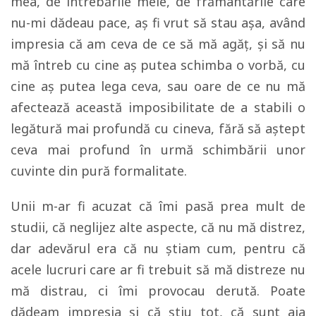
mea, de întrebările mele, de frământările care
nu-mi dădeau pace, aş fi vrut să stau aşa, având
impresia că am ceva de ce să mă agăţ, şi să nu
mă întreb cu cine aş putea schimba o vorbă, cu
cine aş putea lega ceva, sau oare de ce nu mă
afectează această imposibilitate de a stabili o
legătură mai profundă cu cineva, fără să aştept
ceva mai profund în urmă schimbării unor
cuvinte din pură formalitate.
Unii m-ar fi acuzat că îmi pasă prea mult de
studii, că neglijez alte aspecte, că nu mă distrez,
dar adevărul era că nu ştiam cum, pentru că
acele lucruri care ar fi trebuit să mă distreze nu
mă distrau, ci îmi provocau derută. Poate
dădeam impresia şi că ştiu tot, că sunt aia