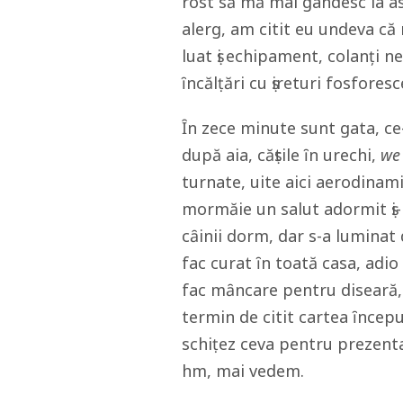
rost să mă mai gândesc la as
alerg, am citit eu undeva că
luat ṣi echipament, colanţi n
ȋncălṭări cu ṣireturi fosfore
Ȋn zece minute sunt gata, c
după aia, căṣtile ȋn urechi,
we
turnate, uite aici aerodinami
mormăie un salut adormit ṣi-
cȃinii dorm, dar s-a luminat 
fac curat ȋn toată casa, adi
fac mȃncare pentru diseară,
termin de citit cartea ȋncepu
schiṭez ceva pentru prezenta
hm, mai vedem.