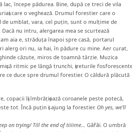
gă lac, ȋncepe pădurea. Bine, după ce treci de vila
ri uriaṣi care o veghează. Drumul forestier care o
l de umblat, vara, cel puṭin, sunt o mulṭime de
tru. Dacă nu intru, alergarea mea se scurtează
i cam aia e, străduṭa ȋnapoi spre casă, portarul
ori alerg ori nu, ia hai, ȋn pădure cu mine. Aer curat,
 ghinde căzute, miros de toamnă tȃrzie. Muzica
 miṣcă ritmic pe lȃngă trunchi, ṣireturile fosforescent
are ce duce spre drumul forestier. O căldură plăcută
, copacii ȋṣi ȋmbrăṭiṣează coroanele peste potecă,
e tot. Ȋncă puṭin ṣi ajung la forestier.
Oh yes, we’ll
eep on trying/ Till the end of tiiiime…
Gâfâi. O umbră