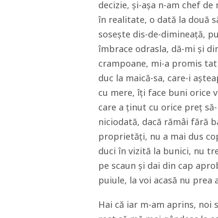
decizie, şi-aşa n-am chef de 
în realitate, o dată la două
soseşte dis-de-dimineaţă, pu
îmbrace odrasla, dă-mi şi di
crampoane, mi-a promis tati 
duc la maică-sa, care-i aştea
cu mere, îţi face buni orice 
care a ţinut cu orice preţ să-
niciodată, dacă rămâi fără ba
proprietăţi, nu a mai dus cop
duci în vizită la bunici, nu tr
pe scaun şi dai din cap apro
puiule, la voi acasă nu prea
Hai că iar m-am aprins, noi 