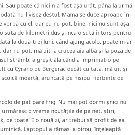
mi. Sau poate că nici n-a fost aşa urât, până la urmă.
ciodată nu-l visez destul. Mama se duce aproape în
 de vorbă cu el, dar eu nu pot, bine, nici nu sunt aşa
 o sută de kilometri dus şi-ncă o sută întors pentru
 dată la două-trei luni, când ajung acolo, poate m-ar
, dar nu pot, mă uit la crucea aia albă şi la poza de
nasul strâmb, a greşit ăla când a imprimat-o pe
 cu Cyrano de Bergerac decât cu tata, mă uit şi
 scoică moartă, aruncată pe nisipul fierbinte de
incolo de pat pare frig. Nu mai pot dormi ṣi nici nu
, urmăresc o vreme noutăṭile de pe net, ştiri,
, de toate. E o nouă zi, ar trebui să profit de ea.
i duminică. Laptopul a rămas la birou, înţeleaptă