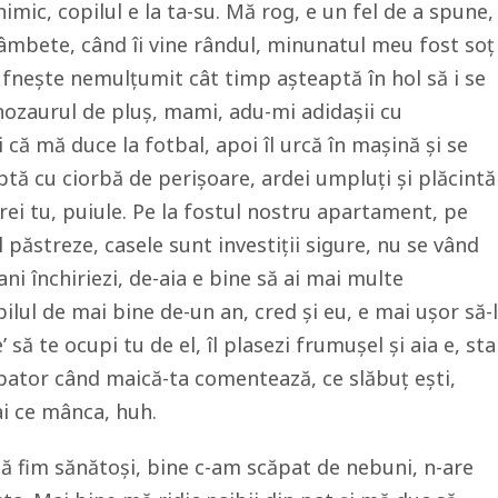
nimic, copilul e la ta-su. Mă rog, e un fel de a spune,
 sâmbete, când îi vine rândul, minunatul meu fost soţ
fneşte nemulţumit cât timp aşteaptă în hol să i se
nozaurul de pluş, mami, adu-mi adidaşii cu
că mă duce la fotbal, apoi îl urcă în maşină şi se
ptă cu ciorbă de perişoare, ardei umpluţi şi plăcintă
vrei tu, puiule. Pe la fostul nostru apartament, pe
l păstreze, casele sunt investiţii sigure, nu se vând
ni închiriezi, de-aia e bine să ai mai multe
ilul de mai bine de-un an, cred şi eu, e mai uşor să-l
e’ să te ocupi tu de el, îl plasezi frumuşel şi aia e, sta
bator când maică-ta comentează, ce slăbuţ eşti,
 ai ce mânca, huh.
să fim sănătoşi, bine c-am scăpat de nebuni, n-are