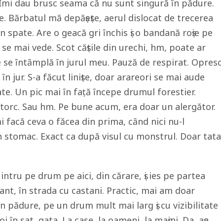
 Ȋmi dau brusc seama că nu sunt singură ȋn pădure.
e. Bărbatul mă depăṣeṣte, aerul dislocat de trecerea
n spate. Are o geacă gri ȋnchis ṣi o bandană roṣie pe
se mai vede. Scot căṣtile din urechi, hm, poate ar
ce se ȋntȃmplă ȋn jurul meu. Pauză de respirat. Opres
 ȋn jur. S-a făcut liniṣte, doar arareori se mai aude
te. Un pic mai ȋn faṭă ȋncepe drumul forestier.
ntorc. Sau hm. Pe bune acum, era doar un alergător.
i facă ceva o făcea din prima, cȃnd nici nu-l
n stomac. Exact ca după visul cu monstrul. Doar tata
 intru pe drum pe aici, din cărare, ṣi ies pe partea
ant, ȋn strada cu castani. Practic, mai am doar
n pădure, pe un drum mult mai larg ṣi cu vizibilitate
 ȋn sat, gata. La case, la oameni, la maṣini. Da, aṣa