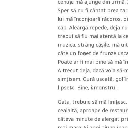
cenuṣie mă ajunge din urmă.
Sper să nu fi cȃntat prea tar
lui mă ȋnconjoară răcoros, di
cap. Aleargă repede, deja nu 
trebui să fiu mai atentă la 
muzica, strȃng căṣtile, mă uit
cȃte un foṣnet de frunze usca
Poate ar fi mai bine să mă ȋ
A trecut deja, dacă voia să-m
simṭisem. Gură uscată, gol ȋ
lipseṣte. Bine, ṣi monstrul.
Gata, trebuie să mă liniṣtesc,
cealaltă, aproape de restaur
cȃteva minute de alergat pri
mai mare. Ṣi apoi ajung ȋnapoi