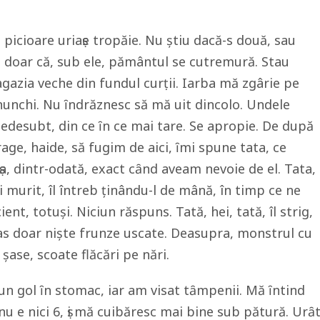
e picioare uriaṣe tropăie. Nu ştiu dacă-s două, sau
u doar că, sub ele, pământul se cutremură. Stau
azia veche din fundul curṭii. Iarba mă zgârie pe
unchi. Nu ȋndrăznesc să mă uit dincolo. Undele
desubt, din ce ȋn ce mai tare. Se apropie. De după
age, haide, să fugim de aici, ȋmi spune tata, ce
ṣa, dintr-odată, exact cȃnd aveam nevoie de el. Tata,
 murit, îl întreb ţinându-l de mână, în timp ce ne
nt, totuşi. Niciun răspuns. Tată, hei, tată, îl strig,
s doar nişte frunze uscate. Deasupra, monstrul cu
 şase, scoate flăcări pe nări.
-un gol ȋn stomac, iar am visat tȃmpenii. Mă ȋntind
u e nici 6, ṣi mă cuibăresc mai bine sub pătură. Urȃ