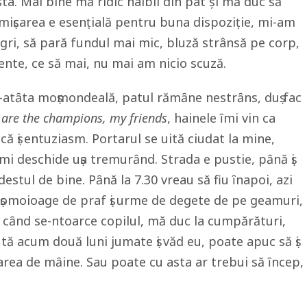
ta. Mai bine mă ridic naibii din pat şi mă duc să
 miṣcarea e esenṭială pentru buna dispoziṭie, mi-am
egri, să pară fundul mai mic, bluză strânsă pe corp,
scente, ce să mai, nu mai am nicio scuză.
e-atȃta moṣmondeală, patul rămȃne nestrȃns, duṣ fac
 are the champions, my friends
, hainele ȋmi vin ca
că ṣi entuziasm. Portarul se uită ciudat la mine,
mi deschide uṣa tremurȃnd. Strada e pustie, pȃnă ṣi
destul de bine. Pȃnă la 7.30 vreau să fiu ȋnapoi, azi
o ṣomoioage de praf ṣi urme de degete de pe geamuri,
 cȃnd se-ntoarce copilul, mă duc la cumpărături,
tă acum două luni jumate ṣi văd eu, poate apuc să ṣi
rea de mȃine. Sau poate cu asta ar trebui să ȋncep,