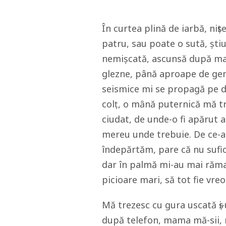
În curtea plină de iarbă, niṣt
patru, sau poate o sută, şti
nemişcată, ascunsă după mag
glezne, până aproape de gen
seismice mi se propagă pe de
colṭ, o mȃnă puternică mă tr
ciudat, de unde-o fi apărut a
mereu unde trebuie. De ce-ai
îndepărtăm, pare că nu suficie
dar în palmă mi-au mai răma
picioare mari, să tot fie vreo
Mă trezesc cu gura uscată ṣi
după telefon, mama mă-sii, n