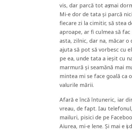
vis, dar parcă tot aṣ mai dor
Mi-e dor de tata şi parcă ni
fiecare zi la cimitir, să stea
aproape, ar fi culmea să fac
asta, zilnic, dar na, măcar o
ajuta să pot să vorbesc cu el
pe ea, unde tata a ieşit cu 
marmură şi seamănă mai mult
mintea mi se face goală ca o
valurile mării.
Afară e ȋncă ȋntuneric, iar d
vreau, de fapt. Iau telefonul
mailuri, pisici de pe Facebook
Aiurea, mi-e lene. Ṣi mai e ṣ