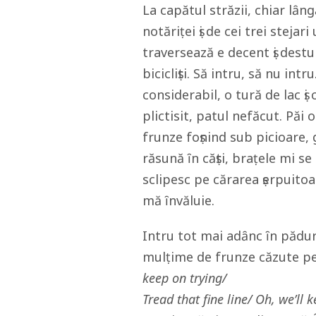
La capătul străzii, chiar lȃn
notăriṭei ṣi de cei trei steja
traversează e decent ṣi destu
bicicliṣti. Să intru, să nu in
considerabil, o tură de lac ṣ
plictisit, patul nefăcut. Păi 
frunze foṣnind sub picioare,
răsună ȋn căṣti, braṭele mi se
sclipesc pe cărarea ṣerpuito
mă ȋnvăluie.
Intru tot mai adȃnc ȋn pădure
mulṭime de frunze căzute pest
keep on trying/
Tread that fine line/ Oh, we’ll k