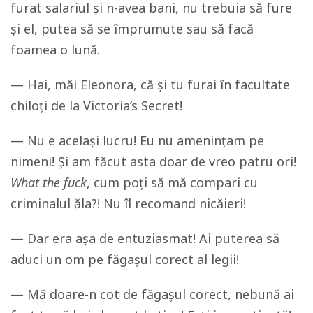
furat salariul și n-avea bani, nu trebuia să fure
și el, putea să se împrumute sau să facă
foamea o lună.
— Hai, măi Eleonora, că și tu furai în facultate
chiloți de la Victoria’s Secret!
— Nu e același lucru! Eu nu amenințam pe
nimeni! Și am făcut asta doar de vreo patru ori!
What the fuck
, cum poți să mă compari cu
criminalul ăla?! Nu îl recomand nicăieri!
— Dar era așa de entuziasmat! Ai puterea să
aduci un om pe făgașul corect al legii!
— Mă doare-n cot de făgașul corect, nebună ai