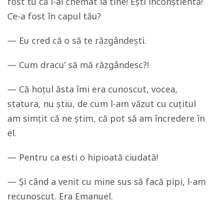
fost tu că l-ai chemat la tine! Ești inconștientă!
Ce-a fost în capul tău?
— Eu cred că o să te răzgândești.
— Cum dracu’ să mă răzgândesc?!
— Că hoțul ăsta îmi era cunoscut, vocea,
statura, nu știu, de cum l-am văzut cu cuțitul
am simțit că ne știm, că pot să am încredere în
el.
— Pentru ca esti o hipioată ciudată!
— Și când a venit cu mine sus să facă pipi, l-am
recunoscut. Era Emanuel.