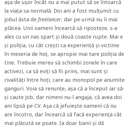
așa de ușor încât nu a mai putut să se întoarcă
la viața sa normală. Doi ani a fost mulțumit cu
jobul ăsta de
freelancer
, dar pe urmă nu îi mai
plăcea. Unii oameni încearcă să riposteze, s-a
ales cu un nas spart și două coaste rupte. Mai e
și poliția, cu cât crești ca experiență și victime
în meseria de hoț, se apropie mai tare poliția de
tine. Trebuie mereu să schimbi zonele în care
activezi, ca să eviți să fii prins, mai sunt și
rivalități între hoți, care au monopol pe anumite
ganguri. Voia să renunțe, așa că a început iar să-
și caute job, dar nimeni nu-l angaja, că avea doi
ani lipsă pe CV. Așa că jefuiește oameni că nu
are încotro, dar încearcă să facă experiența cât
mai plăcută se poate. Ia doar banii și dă