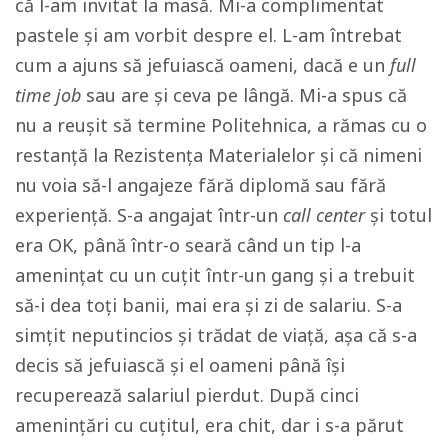
că l-am invitat la masă. Mi-a complimentat
pastele și am vorbit despre el. L-am întrebat
cum a ajuns să jefuiască oameni, dacă e un
full
time job
sau are și ceva pe lângă. Mi-a spus că
nu a reușit să termine Politehnica, a rămas cu o
restanță la Rezistența Materialelor și că nimeni
nu voia să-l angajeze fără diplomă sau fără
experiență. S-a angajat într-un
call center
și totul
era OK, până într-o seară când un tip l-a
amenințat cu un cuțit într-un gang și a trebuit
să-i dea toți banii, mai era și zi de salariu. S-a
simțit neputincios și trădat de viață, așa că s-a
decis să jefuiască și el oameni până își
recuperează salariul pierdut. După cinci
amenințări cu cuțitul, era chit, dar i s-a părut