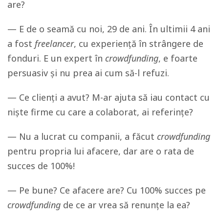
are?
— E de o seamă cu noi, 29 de ani. În ultimii 4 ani
a fost
freelancer
, cu experiență în strângere de
fonduri. E un expert în
crowdfunding
, e foarte
persuasiv și nu prea ai cum să-l refuzi.
— Ce clienți a avut? M-ar ajuta să iau contact cu
niște firme cu care a colaborat, ai referințe?
— Nu a lucrat cu companii, a făcut
crowdfunding
pentru propria lui afacere, dar are o rata de
succes de 100%!
— Pe bune? Ce afacere are? Cu 100% succes pe
crowdfunding
de ce ar vrea să renunțe la ea?