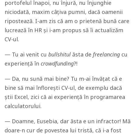
portofelul înapoi, nu înjură, nu înjunghie
niciodată, maxim câțiva pumni, dacă oamenii
ripostează. I-am zis că am o prietenă bună care
lucrează în HR și i-am propus să îi actualizăm
CV-ul.
— Tu ai venit cu
bullshitul
ăsta de
freelancing
cu
experiență în
crowdfunding
?!
— Da, nu sună mai bine? Tu m-ai învățat că e
bine să mai înflorești CV-ul, de exemplu dacă
știi Excel, zici că ai experiență în programarea
calculatorului.
— Doamne, Eusebia, dar ăsta e un infractor! Mă
doare-n cur de povestea lui tristă, că i-a fost