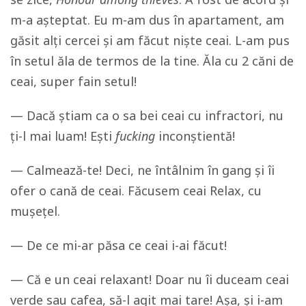
m-a așteptat. Eu m-am dus în apartament, am
găsit alți cercei și am făcut niște ceai. L-am pus
în setul ăla de termos de la tine. Ăla cu 2 căni de
ceai, super fain setul!
— Dacă știam ca o sa bei ceai cu infractori, nu
ți-l mai luam! Ești
fucking
inconștientă!
— Calmează-te! Deci, ne întâlnim în gang și îi
ofer o cană de ceai. Făcusem ceai Relax, cu
mușețel.
— De ce mi-ar păsa ce ceai i-ai făcut!
— Că e un ceai relaxant! Doar nu îi duceam ceai
verde sau cafea, să-l agit mai tare! Așa, și i-am