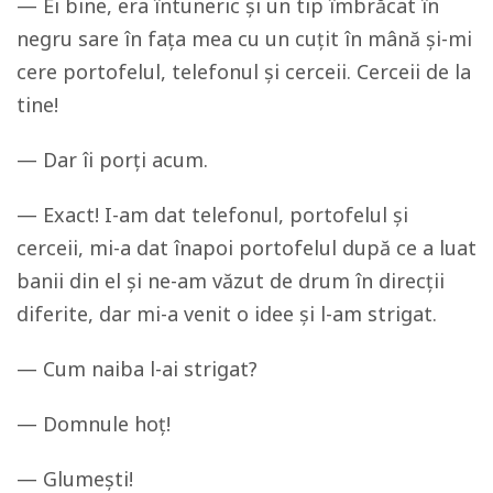
— Ei bine, era întuneric și un tip îmbrăcat în
negru sare în fața mea cu un cuțit în mână și-mi
cere portofelul, telefonul și cerceii. Cerceii de la
tine!
— Dar îi porți acum.
— Exact! I-am dat telefonul, portofelul și
cerceii, mi-a dat înapoi portofelul după ce a luat
banii din el și ne-am văzut de drum în direcții
diferite, dar mi-a venit o idee și l-am strigat.
— Cum naiba l-ai strigat?
— Domnule hoț!
— Glumești!