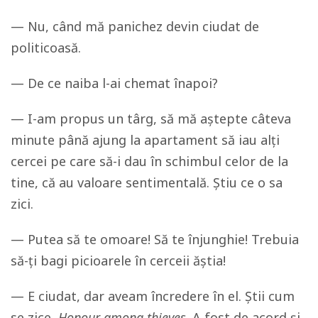
— Nu, când mă panichez devin ciudat de
politicoasă.
— De ce naiba l-ai chemat înapoi?
— I-am propus un târg, să mă aștepte câteva
minute până ajung la apartament să iau alți
cercei pe care să-i dau în schimbul celor de la
tine, că au valoare sentimentală. Știu ce o sa
zici.
— Putea să te omoare! Să te înjunghie! Trebuia
să-ți bagi picioarele în cerceii ăștia!
— E ciudat, dar aveam încredere în el. Știi cum
se zice,
Honour among thieves
. A fost de acord și