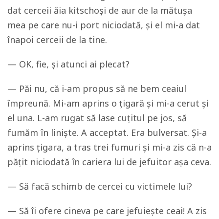
dat cerceii ăia kitschoși de aur de la mătușa
mea pe care nu-i port niciodată, și el mi-a dat
înapoi cerceii de la tine.
— OK, fie, și atunci ai plecat?
— Păi nu, că i-am propus să ne bem ceaiul
împreună. Mi-am aprins o țigară și mi-a cerut și
el una. L-am rugat să lase cuțitul pe jos, să
fumăm în liniște. A acceptat. Era bulversat. Și-a
aprins țigara, a tras trei fumuri și mi-a zis că n-a
pățit niciodată în cariera lui de jefuitor așa ceva.
— Să facă schimb de cercei cu victimele lui?
— Să îi ofere cineva pe care jefuiește ceai! A zis