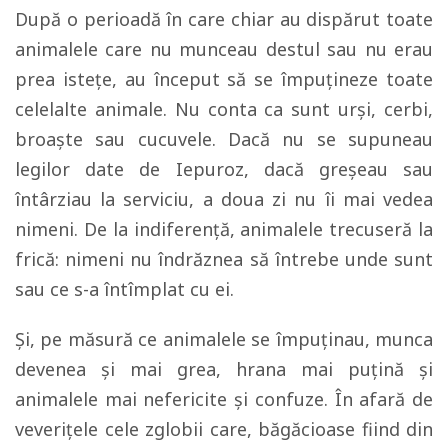
După o perioadă în care chiar au dispărut toate
animalele care nu munceau destul sau nu erau
prea istețe, au început să se împuțineze toate
celelalte animale. Nu conta ca sunt urși, cerbi,
broaște sau cucuvele. Dacă nu se supuneau
legilor date de Iepuroz, dacă greșeau sau
întârziau la serviciu, a doua zi nu îi mai vedea
nimeni. De la indiferență, animalele trecuseră la
frică: nimeni nu îndrăznea să întrebe unde sunt
sau ce s-a întîmplat cu ei.
Și, pe măsură ce animalele se împuținau, munca
devenea și mai grea, hrana mai puțină și
animalele mai nefericite și confuze. În afară de
veverițele cele zglobii care, băgăcioase fiind din