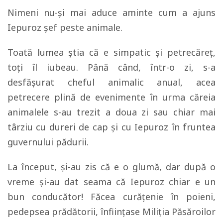
Nimeni nu-și mai aduce aminte cum a ajuns
Iepuroz șef peste animale.
Toată lumea știa că e simpatic și petrecăreț,
toți îl iubeau. Până când, într-o zi, s-a
desfăşurat cheful animalic anual, acea
petrecere plină de evenimente în urma căreia
animalele s-au trezit a doua zi sau chiar mai
târziu cu dureri de cap și cu Iepuroz în fruntea
guvernului pădurii.
La început, și-au zis că e o glumă, dar după o
vreme și-au dat seama că Iepuroz chiar e un
bun conducător! Făcea curățenie în poieni,
pedepsea prădătorii, înființase Miliția Păsăroilor