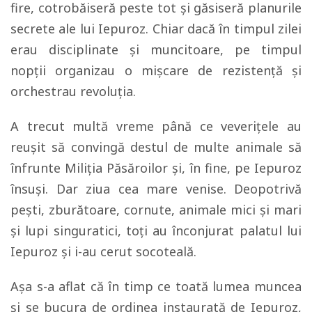
fire, cotrobăiseră peste tot și găsiseră planurile
secrete ale lui Iepuroz. Chiar dacă în timpul zilei
erau disciplinate și muncitoare, pe timpul
nopții organizau o mișcare de rezistență și
orchestrau revoluția.
A trecut multă vreme până ce veverițele au
reușit să convingă destul de multe animale să
înfrunte Miliția Păsăroilor și, în fine, pe Iepuroz
însuși. Dar ziua cea mare venise. Deopotrivă
pești, zburătoare, cornute, animale mici și mari
și lupi singuratici, toți au înconjurat palatul lui
Iepuroz și i-au cerut socoteală.
Așa s-a aflat că în timp ce toată lumea muncea
și se bucura de ordinea instaurată de Iepuroz,