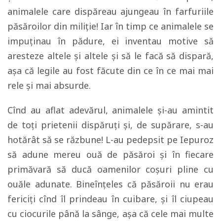
animalele care dispăreau ajungeau în farfuriile
păsăroilor din miliție! Iar în timp ce animalele se
impuținau în pădure, ei inventau motive să
aresteze altele și altele și să le facă să dispară,
așa că legile au fost făcute din ce în ce mai mai
rele și mai absurde.
Cînd au aflat adevărul, animalele și-au amintit
de toți prietenii dispăruți și, de supărare, s-au
hotărât să se răzbune! L-au pedepsit pe Iepuroz
să adune mereu ouă de păsăroi și în fiecare
primăvară să ducă oamenilor coșuri pline cu
ouăle adunate. Bineînțeles că păsăroii nu erau
fericiți cînd îl prindeau în cuibare, și îl ciupeau
cu ciocurile până la sânge, așa că cele mai multe