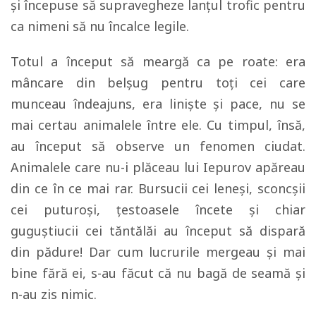
și începuse să supravegheze lanțul trofic pentru
ca nimeni să nu încalce legile.
Totul a început să meargă ca pe roate: era
mâncare din belșug pentru toți cei care
munceau îndeajuns, era liniște și pace, nu se
mai certau animalele între ele. Cu timpul, însă,
au început să observe un fenomen ciudat.
Animalele care nu-i plăceau lui Iepurov apăreau
din ce în ce mai rar. Bursucii cei leneși, sconcșii
cei puturoși, țestoasele încete și chiar
guguștiucii cei tăntălăi au început să dispară
din pădure! Dar cum lucrurile mergeau și mai
bine fără ei, s-au făcut că nu bagă de seamă și
n-au zis nimic.