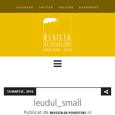
FACEBOOK
TWITTER
YOUTUBE
GOODREADS
10 MARTIE , 2016
Ieudul_small
Publicat de
in
REVISTA DE POVESTIRI