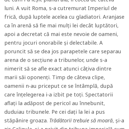
luni. A vuit Roma, s-a cutremurat Imperiul de
frică, după
luptele acelea cu gladiatori. Aranjase
ca în arenă să fie mai mulți lei decât luptători,
apoi a decretat că mai este nevoie de oameni,
pentru jocuri onorabile și delectabile. A
poruncit să se dea jos parapetele care separau
arena de o secțiune a tribunelor, unde s-a
nimerit să se afle exact atunci câțiva dintre
marii săi oponenți. Timp de câteva clipe,
oamenii n-au priceput ce se întâmplă, după
care înțelegerea i-a izbit pe toți. Spectatorii
aflați la adăpost de pericol au înnebunit,
duduiau tribunele. Pe cei dați la lei a pus
stăpânire groaza.
Trădătorii trebuie să moară
, și-a
zis Caligula, și a privit din tribuna imperială cum