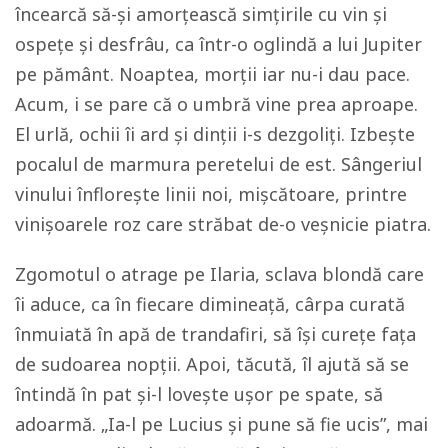
încearcă să-și amorțească simțirile cu vin și
ospețe și desfrâu, ca într-o oglindă a lui Jupiter
pe pământ. Noaptea, morții iar nu-i dau pace.
Acum, i se pare că o umbră vine prea aproape.
El urlă, ochii îi ard și dinții i-s dezgoliți. Izbește
pocalul de marmura peretelui de est. Sângeriul
vinului înflorește linii noi, mișcătoare, printre
vinișoarele roz care străbat de-o veșnicie piatra.
Zgomotul o atrage pe Ilaria, sclava blondă care
îi aduce, ca în fiecare dimineață, cârpa curată
înmuiată în apă de trandafiri, să își curețe fața
de sudoarea nopții. Apoi, tăcută, îl ajută să se
întindă în pat și-l lovește ușor pe spate, să
adoarmă. „Ia-l pe Lucius și pune să fie ucis”, mai