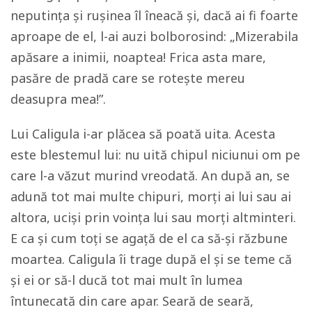
neputința și rușinea îl îneacă și, dacă ai fi foarte
aproape de el, l-ai auzi bolborosind: „Mizerabila
apăsare a inimii, noaptea! Frica asta mare,
pasăre de pradă care se rotește mereu
deasupra mea!”.
Lui Caligula i-ar plăcea să poată uita. Acesta
este blestemul lui: nu uită chipul niciunui om pe
care l-a văzut murind vreodată. An după an, se
adună tot mai multe chipuri, morți ai lui sau ai
altora, uciși prin voința lui sau morți altminteri.
E ca și cum toți se agață de el ca să-și răzbune
moartea. Caligula îi trage după el și se teme că
și ei or să-l ducă tot mai mult în lumea
întunecată din care apar. Seară de seară,