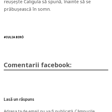
reușește Caligula să spună, înainte să se
prăbușească în somn.
#IULIA BIRÓ
Comentarii facebook:
Lasă un răspuns
Adresa ta de email nu va fi publicată.
Câmpurile