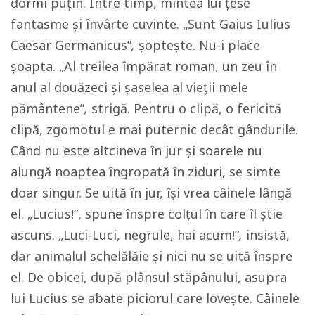
dormi puțin. Între timp, mintea lui țese
fantasme și învârte cuvinte. „Sunt Gaius Iulius
Caesar Germanicus”
,
șoptește. Nu-i place
șoapta.
„Al treilea împărat roman, un zeu în
anul al douăzeci și șaselea al vieții mele
pământene”
,
strigă. Pentru o clipă, o fericită
clipă, zgomotul e mai puternic decât gândurile.
Când nu este altcineva în jur și soarele nu
alungă noaptea îngropată în ziduri, se simte
doar singur. Se uită în jur, î
și vrea câinele lângă
el. „Lucius!”, spune înspre colțul în care îl știe
ascuns. „Luci-Luci, negrule, hai acum!”
,
insistă,
dar animalul schelălăie și nici nu se uită înspre
el. De obicei, după plânsul stăpânului, asupra
lui Lucius se abate piciorul care lovește. Câinele