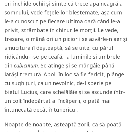
ori închide ochii și simte că trece apa neagră a
somnului, vede fețele lor blestemate, așa cum
le-a cunoscut pe fiecare ultima oară când le-a
privit, strâmbate în chinurile morții. Le vede,
tresare, o mână ori un picior i se azvârle-n aer și
smucitura îl deșteaptă, să se uite, cu părul
ridicându-i-se pe ceafă, la luminile și umbrele
din
cubiculum
. Se atinge și se mângâie până
iarăși tremură. Apoi, în loc să fie fericit, plânge
cu sughițuri, ca un nevolnic, de-l sperie pe
bietul Lucius, care schelălăie și se ascunde într-
un colț îndepărtat al încăperii, o pată mai
întunecată decât întunericul.
Noapte de noapte,
așteaptă zorii, ca să poată