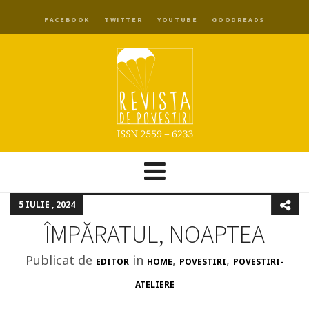
FACEBOOK
TWITTER
YOUTUBE
GOODREADS
5 IULIE , 2024
ÎMPĂRATUL, NOAPTEA
Publicat de
in
,
,
EDITOR
HOME
POVESTIRI
POVESTIRI-
ATELIERE