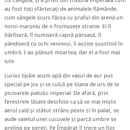
au fost toți sfârtecați de animalele flămânde,
cum sângele scurs făcea cu praful din arenă un
noroi maroniu de o frumusețe stranie. Ei îl
bârfiseră, îl numiseră capră păroasă, îl
pândiseră cu ochi veninoși, îi auzise șușotind în
umbră. I-au plănuit moartea, dar el a fost mai
iute.
Lucius lipăie acum apă din vasul de aur pus
special pe jos și se culcă pe blana de urs de la
picioarele patului imperial. De afară, prin
ferestrele lăsate deschise ca să se mai miște
aerul cald și stătut strâns peste zi în palat, se
aude vaietul unei cucuvele și parcă umbre se
preling pe pereți. Pe Împărat îl trece un fior,