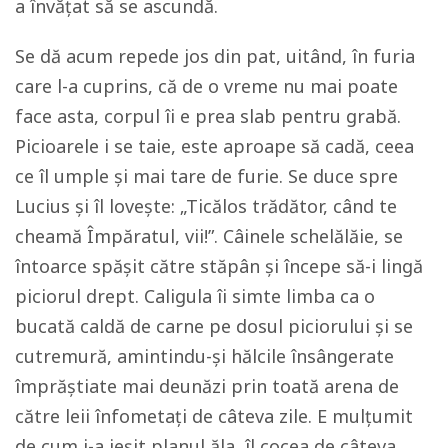
a învățat să se ascundă.
Se dă acum repede jos din pat, uitând, în furia
care l-a cuprins, că de o vreme nu mai poate
face asta, corpul îi e prea slab pentru grabă.
Picioarele i se taie, este aproape să cadă, ceea
ce îl umple și mai tare de furie. Se duce spre
Lucius și îl lovește: „Ticălos trădător, când te
cheamă Împăratul, vii!”. Câinele schelălăie, se
întoarce spășit către stăpân și începe să-i lingă
piciorul drept. Caligula îi simte limba ca o
bucată caldă de carne pe dosul piciorului și se
cutremură, amintindu-și hălcile însângerate
împrăștiate mai deunăzi prin toată arena de
către leii înfometați de câteva zile. E mulțumit
de cum i-a ieșit planul ăla, îl cocea de câteva