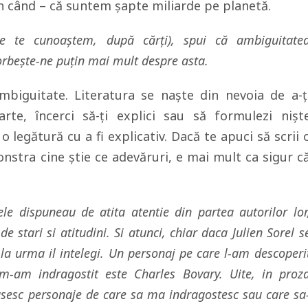
n când – că suntem șapte miliarde pe planetă.
ele te cunoaștem, după cărți), spui că ambiguitate
orbește-ne puțin mai mult despre asta.
mbiguitate. Literatura se naște din nevoia de a-ț
arte, încerci să-ți explici sau să formulezi nișt
 o legătură cu a fi explicativ. Dacă te apuci să scrii 
stra cine știe ce adevăruri, e mai mult ca sigur c
jele dispuneau de atita atentie din partea autorilor lor
e stari si atitudini. Si atunci, chiar daca Julien Sorel s
 la urma il intelegi. Un personaj pe care l-am descoperi
m-am indragostit este Charles Bovary. Uite, in proz
esc personaje de care sa ma indragostesc sau care sa