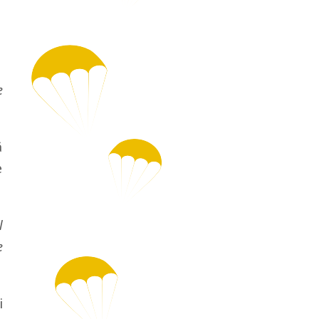
e
ă
e
l
e
i