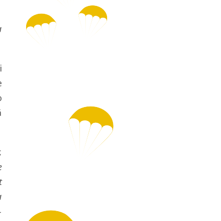
a
i
e
o
ă
,
e
t
a
-