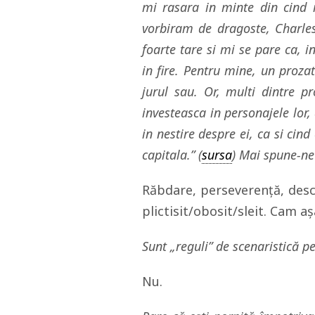
mi rasara in minte din cind i
vorbiram de dragoste, Charle
foarte tare si mi se pare ca, i
in fire. Pentru mine, un proza
jurul sau. Or, multi dintre 
investeasca in personajele lor, 
in nestire despre ei, ca si cind
capitala.” (
sursa
) Mai spune-ne
Răbdare, perseverență, desc
plictisit/obosit/sleit. Cam a
Sunt „reguli” de scenaristică pe 
Nu.