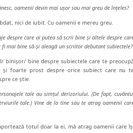
ânesc, oamenii devin mai ușor sau mai greu de înțeles?
răbdat, nici de iubit. Cu oamenii e mereu greu.
aje despre care ai putea să scrii bine și altele despre car
fi mai bine să-și aleagă un scriitor debutant subiectele?
il/ binișor/ bine despre subiectele care te preocup
t și foarte prost despre orice subiect care nu t
pre ce știe.
ersonajele tale au simțul derizoriului. (De fapt, cuvântu
rviurile tale.) Vine de la tine sau te atrag oamenii car
portează totul doar la ei, mă atrag oamenii care îș