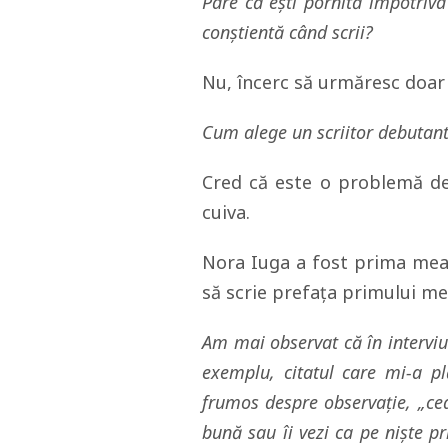
Pare că ești pornită împotriva 
conștientă când scrii?
Nu, încerc să urmăresc doar 
Cum alege un scriitor debutant 
Cred că este o problemă de 
cuiva.
Nora Iuga a fost prima mea 
să scrie prefața primului m
Am mai observat că în interviur
exemplu, citatul care mi-a p
frumos despre observaţie, „ce
bună sau îi vezi ca pe niște pri