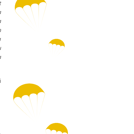
t
a
a
n
a
u
a
i