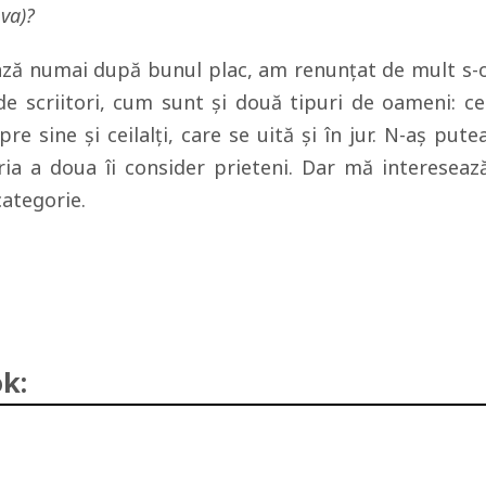
va)?
ză numai după bunul plac, am renunțat de mult s-
de scriitori, cum sunt și două tipuri de oameni: ce
e sine și ceilalți, care se uită și în jur. N-aș pute
ia a doua îi consider prieteni. Dar mă intereseaz
ategorie.
k: