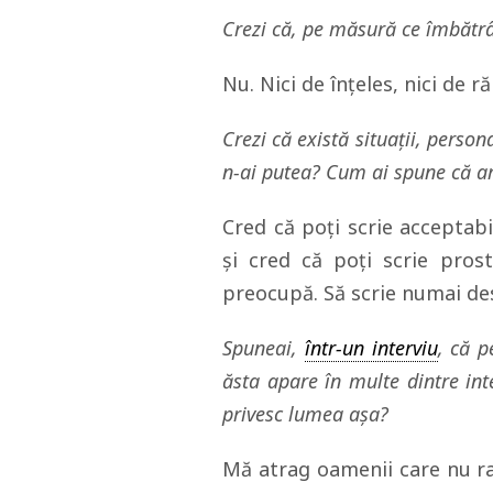
Crezi că, pe măsură ce îmbătr
Nu. Nici de înțeles, nici de 
Crezi că există situații, person
n-ai putea? Cum ai spune că ar 
Cred că poți scrie acceptab
și cred că poți scrie pros
preocupă. Să scrie numai des
Spuneai,
într-un interviu
, că p
ăsta apare în multe dintre inte
privesc lumea așa?
Mă atrag oamenii care nu ra