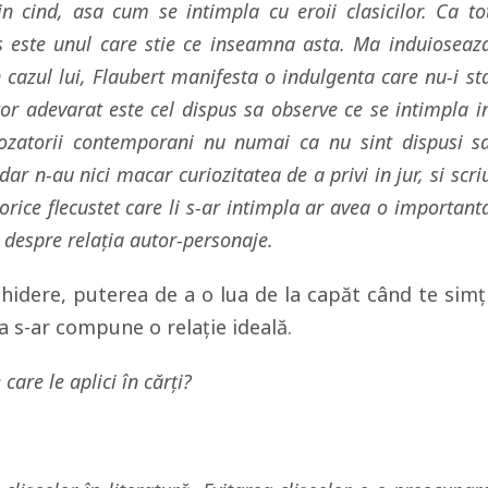
n cind, asa cum se intimpla cu eroii clasicilor. Ca to
s este unul care stie ce inseamna asta. Ma induioseaz
n cazul lui, Flaubert manifesta o indulgenta care nu-i st
tor adevarat este cel dispus sa observe ce se intimpla i
prozatorii contemporani nu numai ca nu sint dispusi s
dar n-au nici macar curiozitatea de a privi in jur, si scri
 orice flecustet care li s-ar intimpla ar avea o important
 despre relația autor-personaje.
hidere, puterea de a o lua de la capăt când te simț
șa s-ar compune o relație ideală.
care le aplici în cărți?