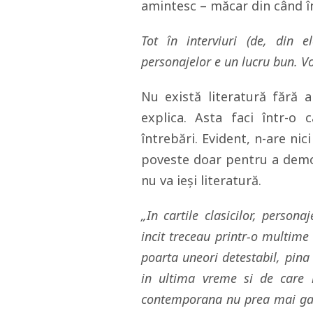
amintesc – măcar din când î
Tot în interviuri (de, din 
personajelor e un lucru bun. V
Nu există literatură fără a
explica. Asta faci într-o c
întrebări. Evident, n-are nici
poveste doar pentru a demon
nu va ieși literatură.
„In cartile clasicilor, persona
incit treceau printr-o multime d
poarta uneori detestabil, pina
in ultima vreme si de care 
contemporana nu prea mai gas