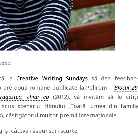
conu.
ică la
Creative Writing Sundays
să dea feedbac
ina are două romane publicate la Polirom –
Blocul 29
ragostea, chiar ea
(2012), vă invităm să le citiți
cris scenariul filmului „Toată lumea din famili
), câștigătorul multor premii internaționale.
gi și câteva răspunsuri scurte.