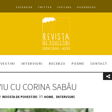
FACEBOOK
TWITTER
YOUTUBE
GOODREADS
VESTIRI
INTERVIURI
RECENZII
POEME
CONTACT
VIU CU CORINA SABĂU
e
in
,
REVISTA DE POVESTIRI
HOME
INTERVIURI