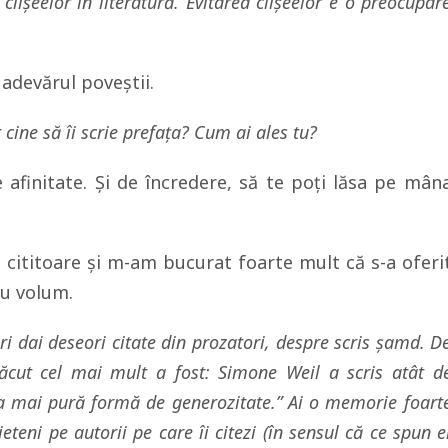
clișeelor în literatură. Evitarea clișeelor e o preocupar
adevărul poveștii.
cine să îi scrie prefața? Cum ai ales tu?
afinitate. Și de încredere, să te poți lăsa pe mân
cititoare și m-am bucurat foarte mult că s-a oferi
eu volum.
i dai deseori citate din prozatori, despre scris șamd. D
lăcut cel mai mult a fost:
Simone Weil a scris atât d
a mai pură formă de generozitate.”
Ai o memorie foart
eteni pe autorii pe care îi citezi (în sensul că ce spun e