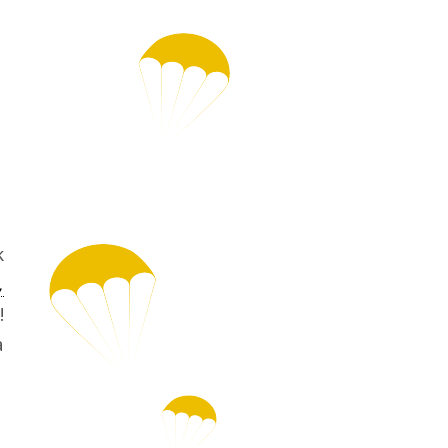
k
,
!
a