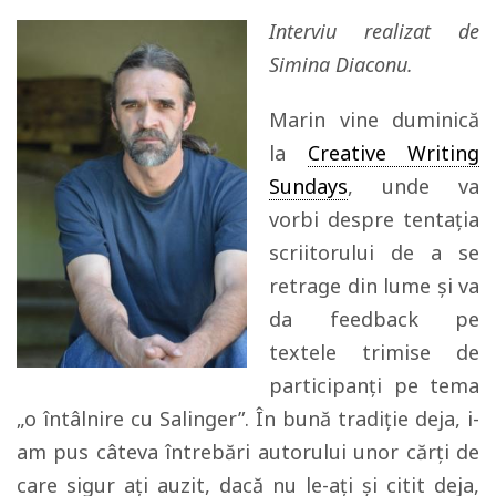
Interviu realizat de
Simina Diaconu.
Marin vine duminică
la
Creative Writing
Sundays
, unde va
vorbi despre tentația
scriitorului de a se
retrage din lume și va
da feedback pe
textele trimise de
participanți pe tema
„o întâlnire cu Salinger”. În bună tradiție deja, i-
am pus câteva întrebări autorului unor cărți de
care sigur ați auzit, dacă nu le-ați și citit deja,