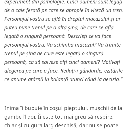
experiment din psihologie. Cinci oameni sunt legați
de o cale ferată pe care se apropie în viteză un tren.
Personajul vostru se află în dreptul macazului și ar
putea pune trenul pe o altă șină, de care se află
legată o singură persoană. Descrieți ce va face
personajul vostru. Va schimba macazul? Va trimite
trenul pe șina de care este legată o singură
persoană, ca să salveze alți cinci oameni? Motivați
alegerea pe care o face. Redați-i gândurile, ezitările,
ce anume atârnă în balanță atunci când ia decizia.”
Inima îi bubuie în coșul pieptului, mușchii de la
gambe îl dor. Îi este tot mai greu să respire,
chiar și cu gura larg deschisă, dar nu se poate