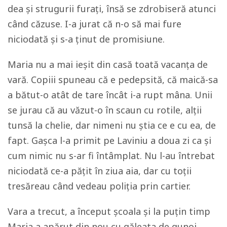
dea și strugurii furați, însă se zdrobiseră atunci
când căzuse. I-a jurat că n-o să mai fure
niciodată și s-a ținut de promisiune.
Maria nu a mai ieșit din casă toată vacanța de
vară. Copiii spuneau că e pedepsită, că maică-sa
a bătut-o atât de tare încât i-a rupt mâna. Unii
se jurau că au văzut-o în scaun cu rotile, alții
tunsă la chelie, dar nimeni nu știa ce e cu ea, de
fapt. Gașca l-a primit pe Laviniu a doua zi ca și
cum nimic nu s-ar fi întâmplat. Nu l-au întrebat
niciodată ce-a pățit în ziua aia, dar cu toții
tresăreau când vedeau poliția prin cartier.
Vara a trecut, a început școala și la puțin timp
Maria a apărut din nou cu găleata de gunoi