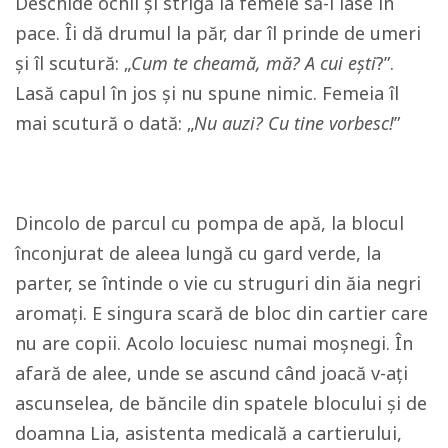
Deschide ochii și strigă la femeie să-l lase în
pace. Îi dă drumul la păr, dar îl prinde de umeri
și îl scutură: „
Cum te cheamă, mă? A cui ești
?”.
Lasă capul în jos și nu spune nimic. Femeia îl
mai scutură o dată: „
Nu auzi? Cu tine vorbesc!
”
Dincolo de parcul cu pompa de apă, la blocul
înconjurat de aleea lungă cu gard verde, la
parter, se întinde o vie cu struguri din ăia negri
aromați. E singura scară de bloc din cartier care
nu are copii. Acolo locuiesc numai moșnegi. În
afară de alee, unde se ascund când joacă v-ați
ascunselea, de băncile din spatele blocului și de
doamna Lia, asistenta medicală a cartierului,