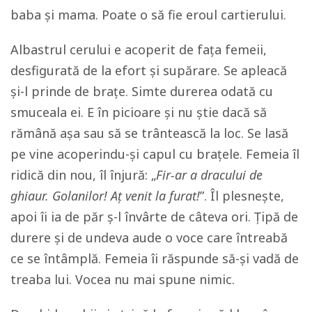
baba și mama. Poate o să fie eroul cartierului.
Albastrul cerului e acoperit de fața femeii,
desfigurată de la efort și supărare. Se apleacă
și-l prinde de brațe. Simte durerea odată cu
smuceala ei. E în picioare și nu știe dacă să
rămână așa sau să se trântească la loc. Se lasă
pe vine acoperindu-şi capul cu brațele. Femeia îl
ridică din nou, îl înjură: „
Fir-ar a dracului de
ghiaur. Golanilor! Aț venit la furat!
”. Îl plesnește,
apoi îi ia de păr ș-l învârte de câteva ori. Țipă de
durere şi de undeva aude o voce care întreabă
ce se întâmplă. Femeia îi răspunde să-și vadă de
treaba lui. Vocea nu mai spune nimic.