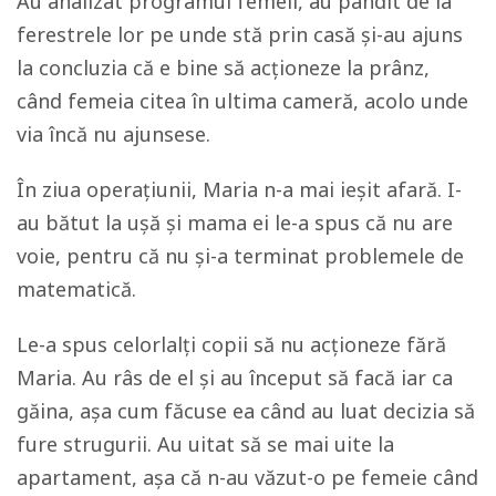
Au analizat programul femeii, au pândit de la
ferestrele lor pe unde stă prin casă și-au ajuns
la concluzia că e bine să acționeze la prânz,
când femeia citea în ultima cameră, acolo unde
via încă nu ajunsese.
În ziua operațiunii, Maria n-a mai ieșit afară. I-
au bătut la ușă și mama ei le-a spus că nu are
voie, pentru că nu și-a terminat problemele de
matematică.
Le-a spus celorlalți copii să nu acționeze fără
Maria. Au râs de el și au început să facă iar ca
găina, așa cum făcuse ea când au luat decizia să
fure strugurii. Au uitat să se mai uite la
apartament, așa că n-au văzut-o pe femeie când