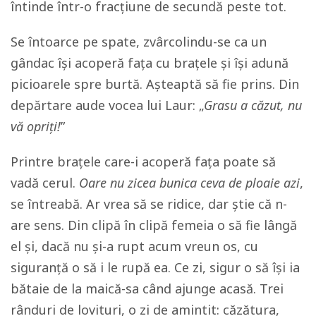
întinde într-o fracțiune de secundă peste tot.
Se întoarce pe spate, zvârcolindu-se ca un
gândac își acoperă faţa cu brațele și își adună
picioarele spre burtă. Așteaptă să fie prins. Din
depărtare aude vocea lui Laur: „
Grasu a căzut, nu
vă opriți!
”
Printre brațele care-i acoperă fața poate să
vadă cerul.
Oare nu zicea bunica ceva de ploaie azi
,
se întreabă. Ar vrea să se ridice, dar știe că n-
are sens. Din clipă în clipă femeia o să fie lângă
el și, dacă nu și-a rupt acum vreun os, cu
siguranță o să i le rupă ea. Ce zi, sigur o să își ia
bătaie de la maică-sa când ajunge acasă. Trei
rânduri de lovituri, o zi de amintit: căzătura,