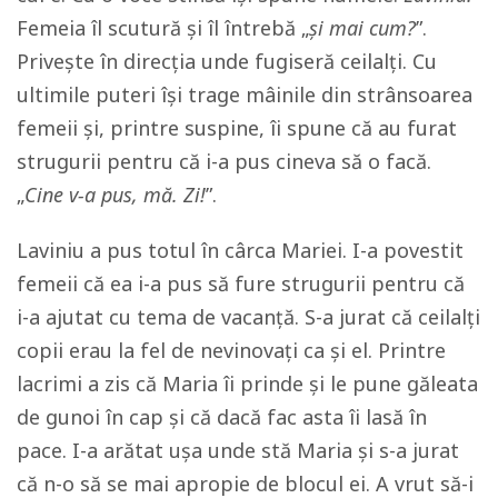
Femeia îl scutură și îl întrebă „
și mai cum?
”.
Privește în direcția unde fugiseră ceilalți. Cu
ultimile puteri își trage mâinile din strânsoarea
femeii și, printre suspine, îi spune că au furat
strugurii pentru că i-a pus cineva să o facă.
„
Cine v-a pus, mă. Zi!
”.
Laviniu a pus totul în cârca Mariei. I-a povestit
femeii că ea i-a pus să fure strugurii pentru că
i-a ajutat cu tema de vacanță. S-a jurat că ceilalți
copii erau la fel de nevinovați ca și el. Printre
lacrimi a zis că Maria îi prinde și le pune găleata
de gunoi în cap și că dacă fac asta îi lasă în
pace. I-a arătat ușa unde stă Maria și s-a jurat
că n-o să se mai apropie de blocul ei. A vrut să-i