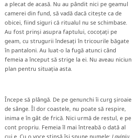
a plecat de acasă. Nu au pândit nici pe geamul
camerei din fund, să vadă dacă citește ca de
obicei, fiind siguri că ritualul nu se schimbase.
Au fost prinși asupra faptului, cocoțați pe
geam, cu strugurii îndesați în tricourile băgate
în pantaloni. Au luat-o la fugă atunci când
femeia a început să strige la ei. Nu aveau niciun
plan pentru situația asta.
Începe să plângă. De pe genunchi îi curg șiroaie
de sânge. Îl dor coastele, nu poate să respire,
inima e în gât de frică. Nici urmă de restul, e pe
cont propriu. Femeia îl mai întreabă o dată al
cui e. Cu o voce stinsă își spune numele:
Laviniu.