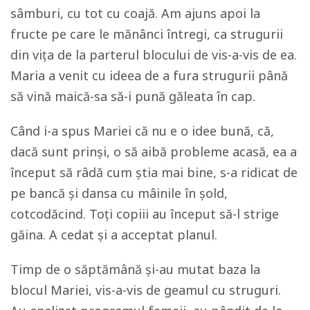
sâmburi, cu tot cu coajă. Am ajuns apoi la
fructe pe care le mănânci întregi, ca strugurii
din vița de la parterul blocului de vis-a-vis de ea.
Maria a venit cu ideea de a fura strugurii până
să vină maică-sa să-i pună găleata în cap.
Când i-a spus Mariei că nu e o idee bună, că,
dacă sunt prinși, o să aibă probleme acasă, ea a
început să râdă cum ştia mai bine, s-a ridicat de
pe bancă și dansa cu mâinile în șold,
cotcodăcind. Toți copiii au început să-l strige
găina. A cedat și a acceptat planul.
Timp de o săptămână și-au mutat baza la
blocul Mariei, vis-a-vis de geamul cu struguri.