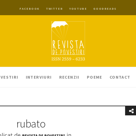
FACEBOOK
TWITTER
YOUTUBE
GOODREADS
VESTIRI
INTERVIURI
RECENZII
POEME
CONTACT
rubato
licat de
in
REVISTA DE POVESTIRI