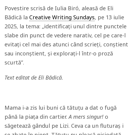
Povestire scrisă de Iulia Biró, aleasă de Eli
Bădică la
Creative Writing Sundays
, pe 13 iulie
2025, la tema: „identificați unul dintre punctele
slabe din punct de vedere narativ, cel pe care-l
evitați cel mai des atunci când scrieți, conștient
sau inconștient, și explorați-l într-o proză
scurtă”.
Text editat de Eli Bădică.
Mama i-a zis lui buni că tătuțu a dat o fugă
până la piața din cartier.
A mers singur!
o
săgetează gândul pe Lizi. Ceva ca un fluturaș i
se zbate în piept. Tătuțu nu pleacă niciodată