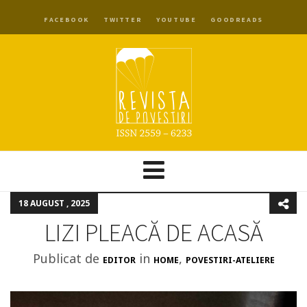
FACEBOOK
TWITTER
YOUTUBE
GOODREADS
18 AUGUST , 2025
LIZI PLEACĂ DE ACASĂ
Publicat de
in
,
EDITOR
HOME
POVESTIRI-ATELIERE