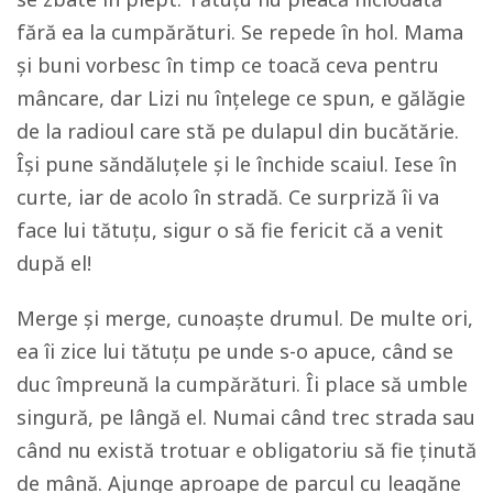
fără ea la cumpărături. Se repede în hol. Mama
și buni vorbesc în timp ce toacă ceva pentru
mâncare, dar Lizi nu înțelege ce spun, e gălăgie
de la radioul care stă pe dulapul din bucătărie.
Își pune săndăluțele și le închide scaiul. Iese în
curte, iar de acolo în stradă. Ce surpriză îi va
face lui tătuțu, sigur o să fie fericit că a venit
după el!
Merge și merge, cunoaște drumul. De multe ori,
ea îi zice lui tătuțu pe unde s-o apuce, când se
duc împreună la cumpărături. Îi place să umble
singură, pe lângă el. Numai când trec strada sau
când nu există trotuar e obligatoriu să fie ținută
de mână. Ajunge aproape de parcul cu leagăne