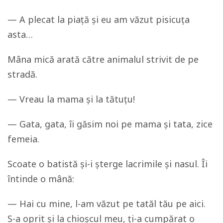
— A plecat la piață și eu am văzut pisicuța
asta…
Mâna mică arată către animalul strivit de pe
stradă.
— Vreau la mama și la tătuțu!
— Gata, gata, îi găsim noi pe mama și tata, zice
femeia.
Scoate o batistă și-i șterge lacrimile și nasul. Îi
întinde o mână:
— Hai cu mine, l-am văzut pe tatăl tău pe aici.
S-a oprit și la chioșcul meu, ți-a cumpărat o