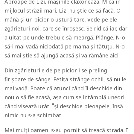
Aproape de Lizi, mașinile claxonează. Mică în
mijlocul străzii mari, Lizi nu știe ce să facă. O
mână și un picior o ustură tare. Vede pe ele
zgârieturi noi, care se înroșesc. Se ridică iar, dar
a uitat pe unde trebuie să meargă. Plânge. N-o
să-i mai vadă niciodată pe mama și tătuțu. N-o
să mai știe să ajungă acasă și va rămâne aici.
Din zgârieturile de pe picior i se preling
firișoare de sânge. Fetița strânge ochii, să nu le
mai vadă. Poate că atunci când îi deschide din
nou o să fie acasă, așa cum se întâmplă uneori
când visează urât. Își deschide pleoapele, însă
nimic nu s-a schimbat.
Mai mulți oameni s-au pornit să treacă strada. I