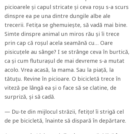
picioarele și capul stricate și ceva roșu s-a scurs
dinspre ea pe una dintre dungile albe ale
trecerii. Fetița se ghemuiește, să vadă mai bine.
Simte dinspre animal un miros rău și îi trece
prin cap că roșul acela seamănă cu… Oare
pisicuțele au sânge? I se strânge ceva în burtică,
ca și cum fluturașul de mai devreme s-a mutat
acolo. Vrea acasă, la mama. Sau la piață, la
tătuțu. Revine în picioare. O bicicletă trece în
viteză pe lângă ea și o face să se clatine, de
surpriză, și să cadă.
— Du-te din mijlocul străzii, fetițo! îi strigă cel
de pe bicicletă, înainte să dispară în depărtare.