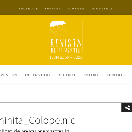
FACEBOOK
TWITTER
YOUTUBE
GOODREADS
VESTIRI
INTERVIURI
RECENZII
POEME
CONTACT
inita_Colopelnic
licat de
in
REVISTA DE POVESTIRI