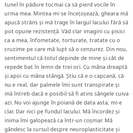
tunel în pădure tocmai ca să pierd vocile în
urma mea. Mintea mi se încețoșează, gheara mă
apucă strâns și mă trage în largul lacului fără să
pot opune rezistență. Văd clar imagini cu pisici
ca a mea, înfometate, torturate, tratate cu o
cruzime pe care mă lupt să o cenzurez. Din nou,
sentimentul că totul depinde de mine și cât de
repede bat în lemn de trei ori. Cu mâna dreaptă
și apoi cu mâna stângă. Știu că e o capcană, că
nu e real, dar palmele îmi sunt transpirate și
mă întreb dacă e posibil să fi atins sângele cuiva
azi. Nu voi ajunge în poiană de data asta, mi-e
clar. Dar nici pe fundul lacului. Mă încordez și
inima îmi galopează ca într-un coșmar. Mă
gândesc la cursul despre neuroplasticitate și