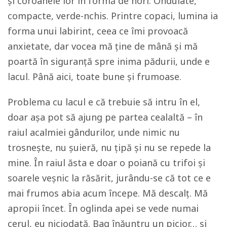
și coroanele lor în formă de nori. Ondulate,
compacte, verde-nchis. Printre copaci, lumina ia
forma unui labirint, ceea ce îmi provoacă
anxietate, dar vocea mă ține de mână și mă
poartă în siguranță spre inima pădurii, unde e
lacul. Până aici, toate bune și frumoase.
Problema cu lacul e că trebuie să intru în el,
doar așa pot să ajung pe partea cealaltă – în
raiul acalmiei gândurilor, unde nimic nu
trosnește, nu șuieră, nu țipă și nu se repede la
mine. În raiul ăsta e doar o poiană cu trifoi și
soarele veșnic la răsărit, jurându-se că tot ce e
mai frumos abia acum începe. Mă descalț. Mă
apropii încet. În oglinda apei se vede numai
cerul, eu niciodată. Bag înăuntru un picior… și