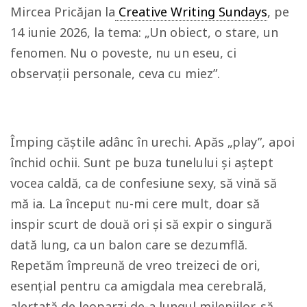
Mircea Pricăjan la
Creative Writing Sundays
, pe
14 iunie 2026, la tema: „Un obiect, o stare, un
fenomen. Nu o poveste, nu un eseu, ci
observații personale, ceva cu miez”.
Împing căștile adânc în urechi. Apăs „play”, apoi
închid ochii. Sunt pe buza tunelului și aștept
vocea caldă, ca de confesiune sexy, să vină să
mă ia. La început nu-mi cere mult, doar să
inspir scurt de două ori și să expir o singură
dată lung, ca un balon care se dezumflă.
Repetăm împreună de vreo treizeci de ori,
esențial pentru ca amigdala mea cerebrală,
alertată de leoparzi de-a lungul mileniilor, să