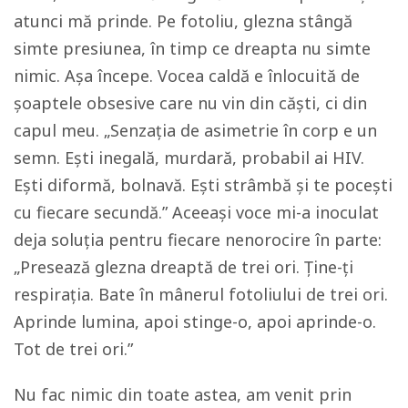
atunci mă prinde. Pe fotoliu, glezna stângă
simte presiunea, în timp ce dreapta nu simte
nimic. Așa începe. Vocea caldă e înlocuită de
șoaptele obsesive care nu vin din căști, ci din
capul meu. „Senzația de asimetrie în corp e un
semn. Ești inegală, murdară, probabil ai HIV.
Ești diformă, bolnavă. Ești strâmbă și te pocești
cu fiecare secundă.” Aceeași voce mi-a inoculat
deja soluția pentru fiecare nenorocire în parte:
„Presează glezna dreaptă de trei ori. Ține-ți
respirația. Bate în mânerul fotoliului de trei ori.
Aprinde lumina, apoi stinge-o, apoi aprinde-o.
Tot de trei ori.”
Nu fac nimic din toate astea, am venit prin