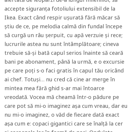
accepte siguranța fotoliului extensibil de la
Ikea. Exact când respir ușurată fără măcar să
știu de ce, pe melodia calmă din fundal începe
să curgă un râu șerpuit, cu apă verzuie și rece;
lucrurile astea nu sunt întâmplătoare; cineva
trebuie să-și bată capul serios înainte să ceară
bani pe abonament, până la urmă, e o excursie
pe care poți s-o faci gratis în capul tău oricând
ai chef. Totuși… nu cred că cine ar merge în
mintea mea fără ghid s-ar mai întoarce
vreodată. Vocea mă cheamă într-o pădure pe
care pot să mi-o imaginez așa cum vreau, dar eu
nu mi-o imaginez, o văd de fiecare dată exact
așa cum e: copaci gigantici care se înalță la cer