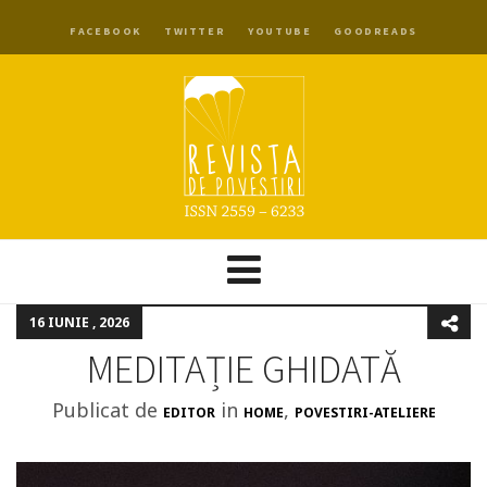
FACEBOOK
TWITTER
YOUTUBE
GOODREADS
16 IUNIE , 2026
MEDITAȚIE GHIDATĂ
Publicat de
in
,
EDITOR
HOME
POVESTIRI-ATELIERE