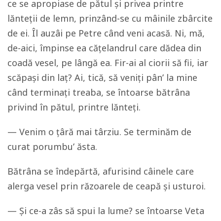
ce se apropiase de pătul și privea printre
lănteții de lemn, prinzând-se cu mâinile zbârcite
de ei. Îl auzâi pe Petre când veni acasă. Ni, mă,
de-aici, împinse ea cățelandrul care dădea din
coadă vesel, pe lângă ea. Fir-ai al ciorii să fii, iar
scăpași din laț? Ai, tică, să veniți pân’ la mine
când terminați treaba, se întoarse bătrâna
privind în pătul, printre lănteți.
— Venim o țâră mai târziu. Se terminăm de
curat porumbu’ ăsta.
Bătrâna se îndepărtă, afurisind câinele care
alerga vesel prin răzoarele de ceapă și usturoi.
— Și ce-a zâs să spui la lume? se întoarse Veta