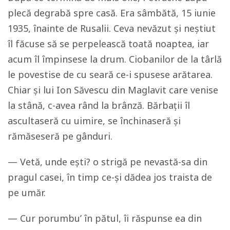
plecă degrabă spre casă. Era sâmbătă, 15 iunie
1935, înainte de Rusalii. Ceva nevăzut și neștiut
îl făcuse să se perpelească toată noaptea, iar
acum îl împinsese la drum. Ciobanilor de la târlă
le povestise de cu seară ce-i spusese arătarea.
Chiar și lui Ion Săvescu din Maglavit care venise
la stână, c-avea rând la brânză. Bărbații îl
ascultaseră cu uimire, se închinaseră și
rămăseseră pe gânduri.
— Vetă, unde ești? o strigă pe nevastă-sa din
pragul casei, în timp ce-și dădea jos traista de
pe umăr.
— Cur porumbu’ în pătul, îi răspunse ea din