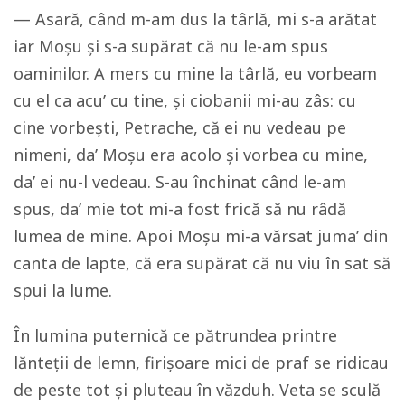
— Asară, când m-am dus la târlă, mi s-a arătat
iar Moșu și s-a supărat că nu le-am spus
oaminilor. A mers cu mine la târlă, eu vorbeam
cu el ca acu’ cu tine, și ciobanii mi-au zâs: cu
cine vorbești, Petrache, că ei nu vedeau pe
nimeni, da’ Moșu era acolo și vorbea cu mine,
da’ ei nu-l vedeau. S-au închinat când le-am
spus, da’ mie tot mi-a fost frică să nu râdă
lumea de mine. Apoi Moșu mi-a vărsat juma’ din
canta de lapte, că era supărat că nu viu în sat să
spui la lume.
În lumina puternică ce pătrundea printre
lănteții de lemn, firișoare mici de praf se ridicau
de peste tot și pluteau în văzduh. Veta se sculă