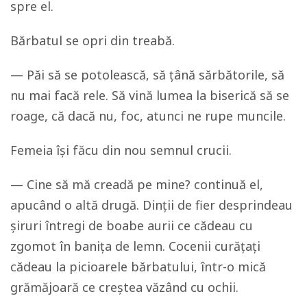
spre el.
Bărbatul se opri din treabă.
— Păi să se potolească, să țână sărbătorile, să
nu mai facă rele. Să vină lumea la biserică să se
roage, că dacă nu, foc, atunci ne rupe muncile.
Femeia își făcu din nou semnul crucii.
— Cine să mă creadă pe mine? continuă el,
apucând o altă drugă. Dinții de fier desprindeau
șiruri întregi de boabe aurii ce cădeau cu
zgomot în banița de lemn. Cocenii curățați
cădeau la picioarele bărbatului, într-o mică
grămăjoară ce creștea văzând cu ochii.