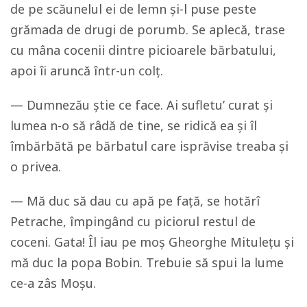
de pe scăunelul ei de lemn și-l puse peste
grămada de drugi de porumb. Se aplecă, trase
cu mâna cocenii dintre picioarele bărbatului,
apoi îi aruncă într-un colț.
— Dumnezău știe ce face. Ai sufletu’ curat și
lumea n-o să râdă de tine, se ridică ea și îl
îmbărbătă pe bărbatul care isprăvise treaba și
o privea.
— Mă duc să dau cu apă pe față, se hotărî
Petrache, împingând cu piciorul restul de
coceni. Gata! Îl iau pe moș Gheorghe Mitulețu și
mă duc la popa Bobin. Trebuie să spui la lume
ce-a zâs Moșu.