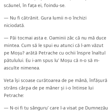
scăunel, în fața ei, foindu-se.
— Nu fi cătrănit. Gura lumii n-o închizi
niciodată.
— Păi tocmai asta e. Oaminii zâc că nu mă duce
mintea. Cum să le spui eu atunci că l-am văzut
pe Moșu? arătă Petrache cu ochii înspre înaltul
pătulului. Eu i-am spus lu’ Moșu că n-o să m-
asculte nimenea.
Veta își scoase curătoarea de pe mână, înfășură
strâns cârpa de pe mâner și i-o întinse lui
Petrache:
— N-oi fi tu sânguru’ care l-a visat pe Dumnezău