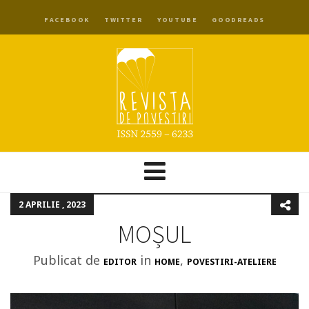
FACEBOOK
TWITTER
YOUTUBE
GOODREADS
2 APRILIE , 2023
MOȘUL
Publicat de
in
,
EDITOR
HOME
POVESTIRI-ATELIERE