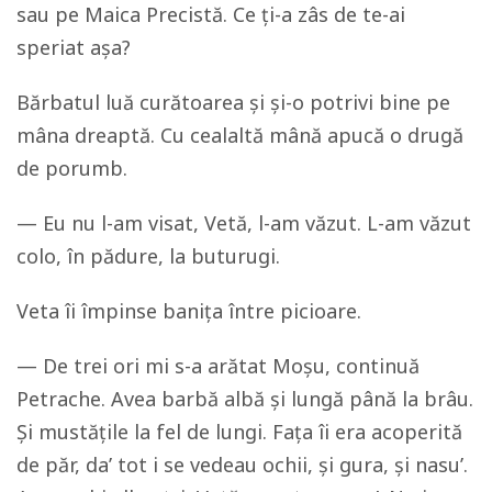
sau pe Maica Precistă. Ce ți-a zâs de te-ai
speriat așa?
Bărbatul luă curătoarea și și-o potrivi bine pe
mâna dreaptă. Cu cealaltă mână apucă o drugă
de porumb.
— Eu nu l-am visat, Vetă, l-am văzut. L-am văzut
colo, în pădure, la buturugi.
Veta îi împinse banița între picioare.
— De trei ori mi s-a arătat Moșu, continuă
Petrache. Avea barbă albă și lungă până la brâu.
Și mustățile la fel de lungi. Fața îi era acoperită
de păr, da’ tot i se vedeau ochii, și gura, și nasu’.