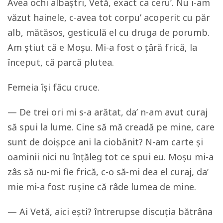
Avea ochi albaștri, Vetă, exact ca ceru’. Nu i-am
văzut hainele, c-avea tot corpu’ acoperit cu păr
alb, mătăsos, gesticulă el cu druga de porumb.
Am știut că e Moșu. Mi-a fost o țâră frică, la
început, că parcă plutea.
Femeia își făcu cruce.
— De trei ori mi s-a arătat, da’ n-am avut curaj
să spui la lume. Cine să mă creadă pe mine, care
sunt de doișpce ani la ciobănit? N-am carte și
oaminii nici nu înțăleg tot ce spui eu. Moșu mi-a
zâs să nu-mi fie frică, c-o să-mi dea el curaj, da’
mie mi-a fost rușine că râde lumea de mine.
— Ai Vetă, aici ești? întrerupse discuția bătrâna