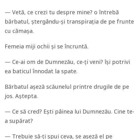
— Vetă, ce crezi tu despre mine? o întrebă
bărbatul, ștergându-și transpirația de pe frunte
cu cămașa.
Femeia miji ochii și se încruntă.
— Ce-ai om de Dumnezău, ce-ți veni? își potrivi
ea baticul înnodat la spate.
Bărbatul așeză scăunelul printre drugile de pe
jos. Aștepta.
— Ce să cred? Ești pâinea lui Dumnezău. Cine te-
a supărat?
— Trebuie să-ți spui ceva, se așeză el pe