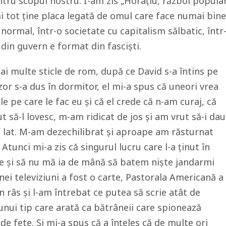
tru scopul nostru. I-am zis „Horațiu, război popula
mi tot ține placa legată de omul care face numai bine
 normal, într-o societate cu capitalism sălbatic, într
 din guvern e format din fasciști.
ai multe sticle de rom, după ce David s-a întins pe
zor s-a dus în dormitor, el mi-a spus că uneori vrea
e pe care le fac eu și că el crede că n-am curaj, că
 să-l lovesc, m-am ridicat de jos și am vrut să-i dau
s lat. M-am dezechilibrat și aproape am răsturnat
Atunci mi-a zis că singurul lucru care l-a ținut în
ce și să nu mă ia de mână să batem niște jandarmi
i televiziuni a fost o carte, Pastorala Americană a
în râs și l-am întrebat ce putea să scrie atât de
nui tip care arată ca bătrâneii care spionează
 de fete. Și mi-a spus că a înțeles că de multe ori