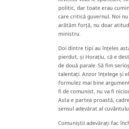
politic, dar toate erau cuminț
care critică guvernul. Noi nu
arătăm forță, nu doar atitud
ministru.
Doi dintre tipi au înțeles as
pierdut, și Horațiu, că e des
de două parale. Să fim serioș
talentați. Anzor înțelege și 
formulez mai bine argumentele
fi de comunist, nu va fi nici
Asta e partea proastă, cadre
sensul adevărat al cuvântulu
Comuniștii adevărați fac înc