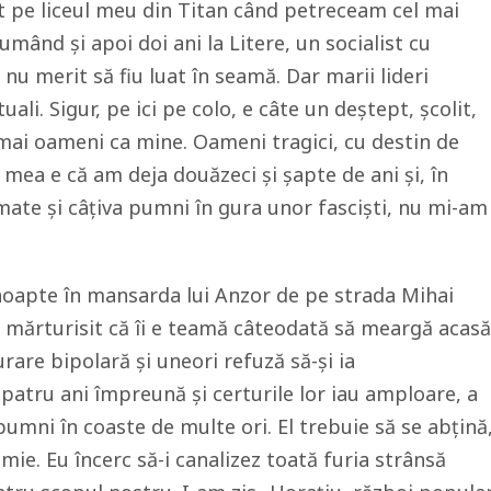
t pe liceul meu din Titan când petreceam cel mai
umând și apoi doi ani la Litere, un socialist cu
 nu merit să fiu luat în seamă. Dar marii lideri
ali. Sigur, pe ici pe colo, e câte un deștept, școlit,
mai oameni ca mine. Oameni tragici, cu destin de
mea e că am deja douăzeci și șapte de ani și, în
mate și câțiva pumni în gura unor fasciști, nu mi-am
 noapte în mansarda lui Anzor de pe strada Mihai
 mărturisit că îi e teamă câteodată să meargă acasă
urare bipolară și uneori refuză să-și ia
atru ani împreună și certurile lor iau amploare, a
 pumni în coaste de multe ori. El trebuie să se abțină
mie. Eu încerc să-i canalizez toată furia strânsă