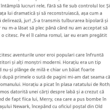
întâmplă lucruri rele, fără să fie sub controlul lor. Și
iața lui dramatică și să reconstruiască, așa cum a
delirează, jur! „S-a transmis tulburarea bipolară și
dar nu m-a lăsat să plec până când nu am acceptat să
o citesc. Pe el îl calma romul, iar eu eram pregătit
citesc aventurile unor eroi populari care înfruntă
izitori și alți monștri moderni. Horațiu era un tip
d nu-și plânge de milă e chiar un băiat foarte
i după primele o sută de pagini mi-am dat seama c
 romanului. Horațiu a picat în plasa ratatului de Roth
aimos datorită unei cărți despre labă și a crezut că
nd de fapt fiica lui, Merry, cea care a pus bombe în
rașului Newark, începând cu oficiul poștal din Old