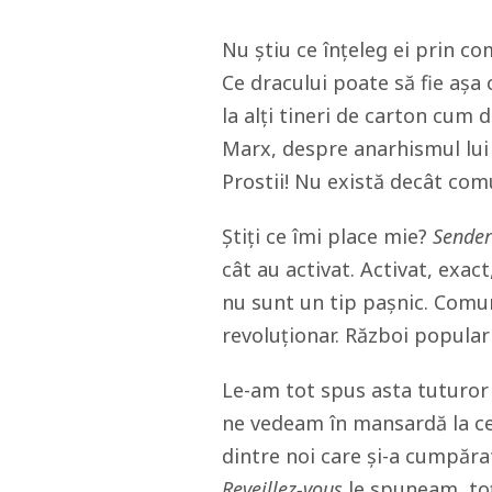
Nu știu ce înțeleg ei prin c
Ce dracului poate să fie așa 
la alți tineri de carton cum d
Marx, despre anarhismul lui 
Prostii! Nu există decât com
Știți ce îmi place mie?
Sende
cât au activat. Activat, exac
nu sunt un tip pașnic. Comun
revoluționar. Război popula
Le-am tot spus asta tuturor 
ne vedeam în mansardă la cen
dintre noi care și-a cumpărat
Reveillez-vous
le spuneam, toț