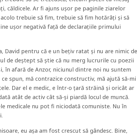
i, căldicele. Ar fi ajuns ușor pe paginile ziarelor
 acolo trebuie să fim, trebuie să fim hotărâți și să
ine ușor negativă față de declarațiile primului
ta, David pentru că e un bețiv ratat și nu are nimic d
tul de deștept să știe că nu merg lucrurile cu poezii
i, în afară de Anzor, niciunul dintre noi nu suntem
el ce spun, mă contrazice constructiv, mă ajută să-mi
. Dar el e medic, e într-o țară străină și oricât ar
odată atât de activ cât să-și piardă locul de muncă.
le medicale nu pot fi niciodată comuniste. Nu în
i.
hisoare, eu așa am fost crescut să gândesc. Bine,