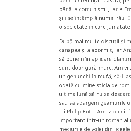
pentru credința noastră, pen
până la comunism!”, iar el î
și i se întâmplă numai rău. E
o societate în care jumătate
După mai multe discuții și m
canapea și a adormit, iar An
să punem în aplicare planuril
sunt doar gură-mare. Am vrut
un genunchi în mufă, să-l la
odată cu mine sticla de rom. 
ultima lună să nu se descar
sau să spargem geamurile une
lui Philip Roth. Am izbucnit 
important într-un roman al u
meciurile de volei din liceele