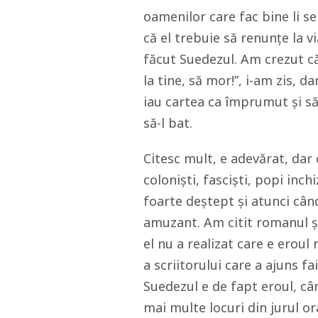
oamenilor care fac bine li se 
că el trebuie să renunțe la v
făcut Suedezul. Am crezut că 
la tine, să mor!”, i-am zis, 
iau cartea ca împrumut și să 
să-l bat.
Citesc mult, e adevărat, dar 
coloniști, fasciști, popi inch
foarte deștept și atunci cân
amuzant. Am citit romanul ș
el nu a realizat care e eroul
a scriitorului care a ajuns f
Suedezul e de fapt eroul, câ
mai multe locuri din jurul o