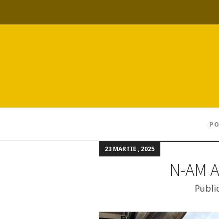
PO
23 MARTIE , 2025
N-AM A
Publi