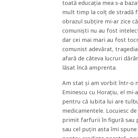
toată educația mea s-a baza
mult timp la colț de stradă f
obrazul subțire mi-ar zice că
comuniști nu au fost intelectu
dar cei mai mari au fost toc
comunist adevărat, tragedia 
afară de câteva lucruri dărâ
lăsat încă amprenta.
Am stat și am vorbit într-o
Eminescu cu Horațiu, el mi-a
pentru că iubita lui are tulb
medicamentele. Locuiesc de p
primit farfurii în figură sau
sau cel puțin asta îmi spune 