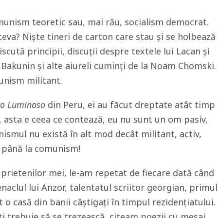
omunism teoretic sau, mai rău, socialism democrat.
ceva? Niște tineri de carton care stau și se holbează
iscută principii, discuții despre textele lui Lacan și
Bakunin și alte aiureli cuminți de la Noam Chomski.
unism militant.
ro Luminoso
din Peru, ei au făcut dreptate atât timp
t, asta e ceea ce contează, eu nu sunt un om pasiv,
ismul nu există în alt mod decât militant, activ,
r până la comunism!
prietenilor mei, le-am repetat de fiecare dată când
aclul lui Anzor, talentatul scriitor georgian, primul
 o casă din banii câștigați în timpul rezidențiatului.
i trebuie să se trezească, citeam poezii cu mesaj