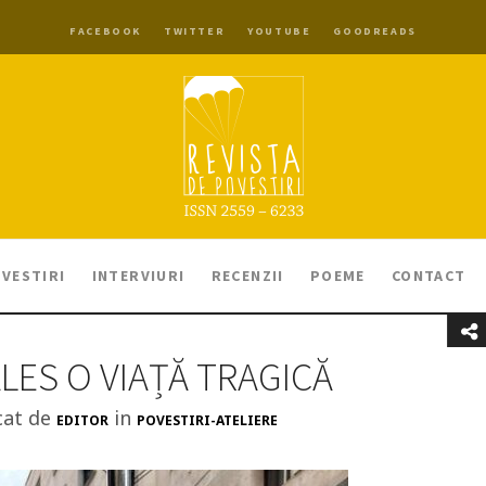
FACEBOOK
TWITTER
YOUTUBE
GOODREADS
VESTIRI
INTERVIURI
RECENZII
POEME
CONTACT
LES O VIAȚĂ TRAGICĂ
cat de
in
EDITOR
POVESTIRI-ATELIERE