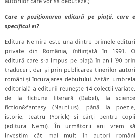
autorilor care vor să debuteze.)
Care e poziționarea editurii pe piață, care e
specificul ei?
Editura Nemira este una dintre primele edituri
private din România, înfiinţată în 1991. O
editură care s-a impus pe piaţă în anii ’90 prin
traduceri, dar şi prin publicarea tinerilor autori
români şi încurajarea debutului. Astăzi umbrela
editorială a editurii reuneşte 14 colecţii variate,
de la ficţiune literară (Babel), la science
fiction&fantasy (Nautilus), până la poezie,
istorie, teatru (Yorick) şi cărţi pentru copii
(editura Nemi). În următorii ani vrem să
investim cât mai mult în autori români