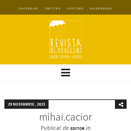
FACEBOOK
TWITTER
YOUTUBE
GOODREADS
29 NOIEMBRIE , 2023
mihai.cacior
Publicat de
in
EDITOR