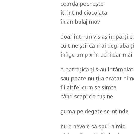
coarda pocnește
îți întind ciocolata
în ambalaj mov
doar într-un vis aș împărți c
cu tine știi că mai degrabă ț
înfige un pix în ochi dar mai 
o pătrățică ți s-au întâmplat
sau poate nu ți-a arătat ni
fii altfel cum se simte
când scapi de rușine
guma pe degete se-ntinde
nu e nevoie să spui nimic