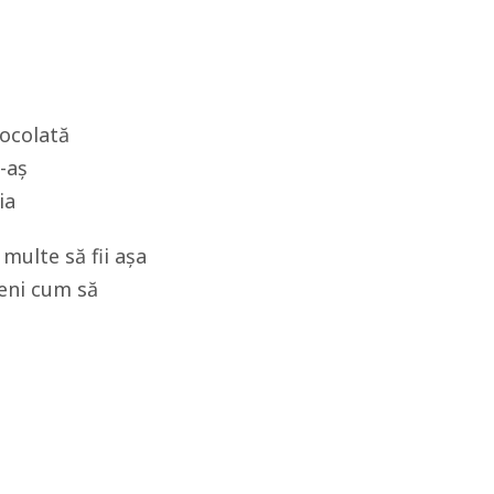
iocolată
i-aș
ia
 multe să fii așa
meni cum să