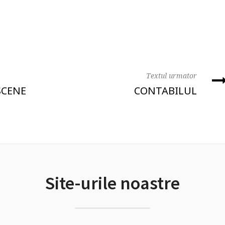
Textul urmator
SCENE
CONTABILUL
Site-urile noastre