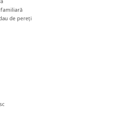
va
 familiară
dau de pereți
sc