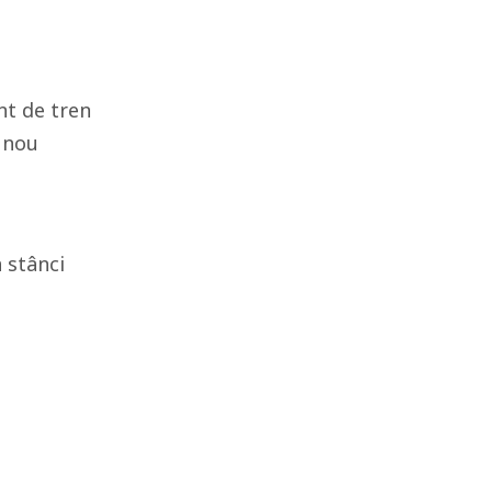
nt de tren
 nou
n stânci