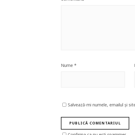
Nume
*
Salvează-mi numele, emailul și sit
Confirma ca nu esti spammer