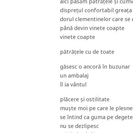
aici pasăm pătrățele și cum
disprețul confortabil greața
dorul clementinelor care se 
până devin vinete coapte
vinete coapte
pătrățele cu de toate
găsesc o ancoră în buzunar
un ambalaj
îl ia vântul
plăcere și ostilitate
muște moi pe care le plesne
se întind ca guma pe degete
nu se dezlipesc