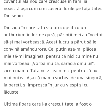
cuvântul ăla nou care crescuse în familia
noastră așa cum crescuseră florile pe fața tatei.
Din senin.
Din ziua în care tata s-a procopsit cu un
anthurium în loc de gură, părinții mei au încetat
să-și mai vorbească. Acest lucru a părut să le
convină amândurora. Cel puțin așa-mi plăcea
mie să-mi imaginez, pentru că nici cu mine nu
mai vorbeau. „Vorba multă, sărăcia omului!”,
zicea mama. Tata nu zicea nimic pentru că nu
mai putea. Așa că mama vorbea de una singură,
la pereți, și împroșca în jur cu viespi și cu
lăcuste.
Ultima floare care i-a crescut tatei a fost o