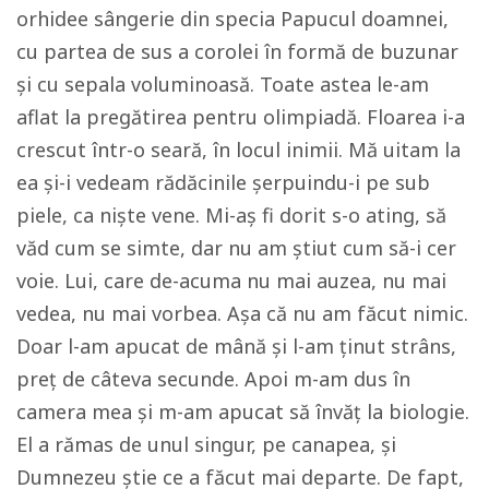
orhidee sângerie din specia Papucul doamnei,
cu partea de sus a corolei în formă de buzunar
și cu sepala voluminoasă. Toate astea le-am
aflat la pregătirea pentru olimpiadă. Floarea i-a
crescut într-o seară, în locul inimii. Mă uitam la
ea și-i vedeam rădăcinile șerpuindu-i pe sub
piele, ca niște vene. Mi-aș fi dorit s-o ating, să
văd cum se simte, dar nu am știut cum să-i cer
voie. Lui, care de-acuma nu mai auzea, nu mai
vedea, nu mai vorbea. Așa că nu am făcut nimic.
Doar l-am apucat de mână și l-am ținut strâns,
preț de câteva secunde. Apoi m-am dus în
camera mea și m-am apucat să învăț la biologie.
El a rămas de unul singur, pe canapea, și
Dumnezeu știe ce a făcut mai departe. De fapt,