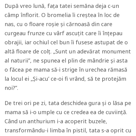
După vreo lună, fața tatei semăna deja c-un
câmp înflorit. O bromelia îi creștea în loc de
nas, cu o floare roșie și cărnoasă din care
curgeau frunze cu vârf ascuțit care îi înțepau
obrajii, iar ochiul cel bun îi fusese astupat de o
altă floare de colț. „Sunt un adevărat monument
al naturii”, ne spunea el plin de mândrie și asta
o făcea pe mama să-i strige în urechea rămasă
la locul ei „Și-acu’ ce-oi fi vrând, să te protejăm
noi?”.
De trei ori pe zi, tata deschidea gura și o lăsa pe
mama să i-o umple cu ce credea ea de cuviință.
Când un anthurium i-a acoperit buzele,
transformându-i limba în pistil, tata s-a oprit cu