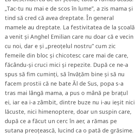
„Tac-tu nu mai e de scos în lume”, a zis mama și
tind să cred că avea dreptate. În general
mamele au dreptate. La festivitatea de la școală
a venit și Anghel Emilian care nu doar că e vecin
cu noi, dar e și „
preoțelul nostru”
cum zic
femeile din bloc și chicotesc care mai de care,
făcându-și cruci mici și repezite. După ce ne-a
spus să fim cuminți, să învățăm bine și să nu
facem prostii că ne bate Ăl de Sus, popa s-a
tras mai lângă mama, a pus o mână pe brațul
ei, iar ea i-a zâmbit, dintre buze nu i-au ieșit nici
lăcuste, nici himenoptere, doar un suspin care,
după ce a făcut un cerc în aer, a rămas pe
sutana preoțească, lucind ca o pată de grăsime.