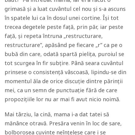
grimasă și a luat cuvântul cel nou și s-a ascuns
în spatele lui ca în dosul unei cortine. Își tot
trecea degetele peste față, prin păr, iar peste
față, și repeta întruna „restructurare,
restructurare”, apăsând pe fiecare „r” ca pe o
bubă din care, odată spartă pielița, puroiul se
tot scurgea în fir subțire. Până seara cuvântul
prinsese o consistență vâscoasă, lipindu-se din
momentul ăla de orice discuție dintre părinții
mei, ca un semn de punctuație fără de care
propozițiile lor nu ar mai fi avut nicio noimă.
Mai târziu, la cină, mama i-a dat tatei să
mănânce otravă. Presăra venin în loc de sare,
bolborosea cuvinte neînțelese care i se