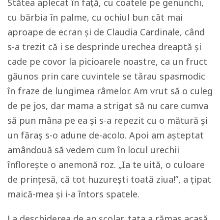
Stătea aplecat în față, cu coatele pe genunchi,
cu bărbia în palme, cu ochiul bun cât mai
aproape de ecran și de Claudia Cardinale, când
s-a trezit că i se desprinde urechea dreaptă și
cade pe covor la picioarele noastre, ca un fruct
găunos prin care cuvintele se târau spasmodic
în fraze de lungimea râmelor. Am vrut să o culeg
de pe jos, dar mama a strigat să nu care cumva
să pun mâna pe ea și s-a repezit cu o mătură și
un făraș s-o adune de-acolo. Apoi am așteptat
amândouă să vedem cum în locul urechii
înflorește o anemonă roz. „Ia te uită, o culoare
de prințesă, că tot huzurești toată ziua!”, a țipat
maică-mea și i-a întors spatele.
La deschiderea de an școlar, tata a rămas acasă.