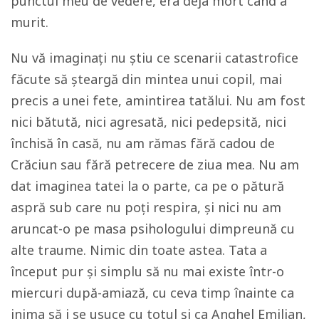
punctul meu de vedere, era deja mort când a
murit.
Nu vă imaginați nu știu ce scenarii catastrofice
făcute să șteargă din mintea unui copil, mai
precis a unei fete, amintirea tatălui. Nu am fost
nici bătută, nici agresată, nici pedepsită, nici
închisă în casă, nu am rămas fără cadou de
Crăciun sau fără petrecere de ziua mea. Nu am
dat imaginea tatei la o parte, ca pe o pătură
aspră sub care nu poți respira, și nici nu am
aruncat-o pe masa psihologului dimpreună cu
alte traume. Nimic din toate astea. Tata a
început pur și simplu să nu mai existe într-o
miercuri după-amiază, cu ceva timp înainte ca
inima să i se usuce cu totul și ca Anghel Emilian,