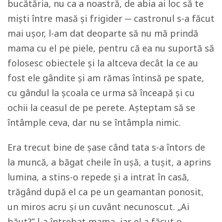
bucătăria, nu ca a noastră, de abia ai loc să te
miști între masă și frigider ─ castronul s-a făcut
mai ușor, l-am dat deoparte să nu mă prindă
mama cu el pe piele, pentru că ea nu suportă să
folosesc obiectele și la altceva decât la ce au
fost ele gândite și am rămas întinsă pe spate,
cu gândul la școala ce urma să înceapă și cu
ochii la ceasul de pe perete. Așteptam să se
întâmple ceva, dar nu se întâmpla nimic.
Era trecut bine de șase când tata s-a întors de
la muncă, a băgat cheile în ușă, a tușit, a aprins
lumina, a stins-o repede și a intrat în casă,
trăgând după el ca pe un geamantan ponosit,
un miros acru și un cuvânt necunoscut. „Ai
băut?” l-a întrebat mama, iar el a făcut o