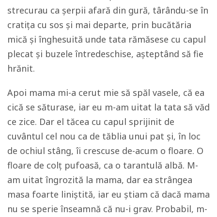
strecurau ca șerpii afară din gură, târându-se în
cratița cu sos și mai departe, prin bucătăria
mică și înghesuită unde tata rămăsese cu capul
plecat și buzele întredeschise, așteptând să fie
hrănit.
Apoi mama mi-a cerut mie să spăl vasele, că ea
cică se săturase, iar eu m-am uitat la tata să văd
ce zice. Dar el tăcea cu capul sprijinit de
cuvântul cel nou ca de tăblia unui pat și, în loc
de ochiul stâng, îi crescuse de-acum o floare. O
floare de colț pufoasă, ca o tarantulă albă. M-
am uitat îngrozită la mama, dar ea strângea
masa foarte liniștită, iar eu știam că dacă mama
nu se sperie înseamnă că nu-i grav. Probabil, m-