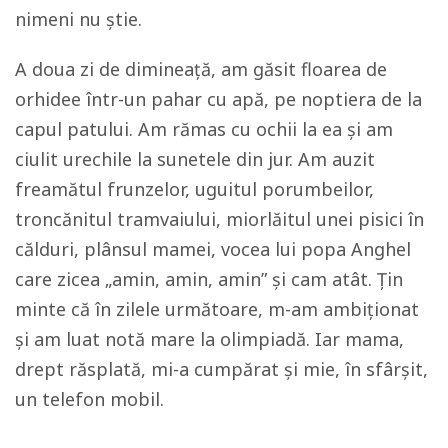
nimeni nu știe.
A doua zi de dimineață, am găsit floarea de
orhidee într-un pahar cu apă, pe noptiera de la
capul patului. Am rămas cu ochii la ea și am
ciulit urechile la sunetele din jur. Am auzit
freamătul frunzelor, uguitul porumbeilor,
troncănitul tramvaiului, miorlăitul unei pisici în
călduri, plânsul mamei, vocea lui popa Anghel
care zicea „amin, amin, amin” și cam atât. Țin
minte că în zilele următoare, m-am ambiționat
și am luat notă mare la olimpiadă. Iar mama,
drept răsplată, mi-a cumpărat și mie, în sfârșit,
un telefon mobil.