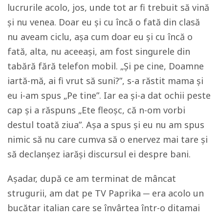
lucrurile acolo, jos, unde tot ar fi trebuit să vină
și nu venea. Doar eu și cu încă o fată din clasă
nu aveam ciclu, așa cum doar eu și cu încă o
fată, alta, nu aceeași, am fost singurele din
tabără fără telefon mobil. „Și pe cine, Doamne
iartă-mă, ai fi vrut să suni?”, s-a răstit mama și
eu i-am spus „Pe tine”. Iar ea și-a dat ochii peste
cap și a răspuns „Ete fleoșc, că n-om vorbi
destul toată ziua”. Așa a spus și eu nu am spus
nimic să nu care cumva să o enervez mai tare și
să declanșez iarăși discursul ei despre bani.
Așadar, după ce am terminat de mâncat
strugurii, am dat pe TV Paprika ─ era acolo un
bucătar italian care se învârtea într-o ditamai