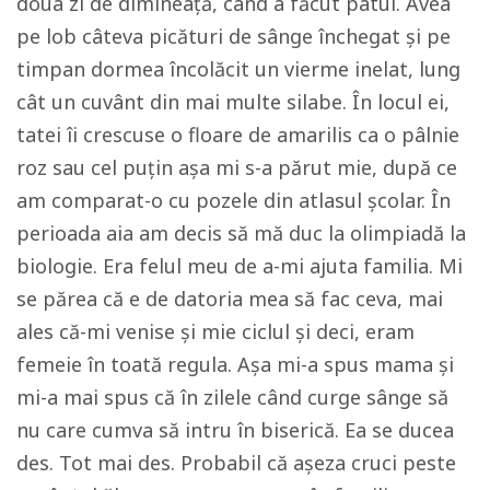
doua zi de dimineață, când a făcut patul. Avea
pe lob câteva picături de sânge închegat și pe
timpan dormea încolăcit un vierme inelat, lung
cât un cuvânt din mai multe silabe. În locul ei,
tatei îi crescuse o floare de amarilis ca o pâlnie
roz sau cel puțin așa mi s-a părut mie, după ce
am comparat-o cu pozele din atlasul școlar. În
perioada aia am decis să mă duc la olimpiadă la
biologie. Era felul meu de a-mi ajuta familia. Mi
se părea că e de datoria mea să fac ceva, mai
ales că-mi venise și mie ciclul și deci, eram
femeie în toată regula. Așa mi-a spus mama și
mi-a mai spus că în zilele când curge sânge să
nu care cumva să intru în biserică. Ea se ducea
des. Tot mai des. Probabil că așeza cruci peste