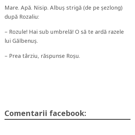
Mare. Apă. Nisip. Albuş strigă (de pe şezlong)
după Rozaliu:
– Rozule! Hai sub umbrelă! O să te ardă razele
lui Gălbenuş.
– Prea târziu, răspunse Roşu.
Comentarii facebook: