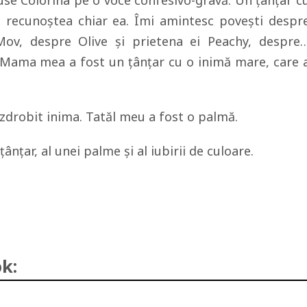
se Colorina pe o voce confesivo-gravă. Un ţânţar c
 recunoştea chiar ea. Îmi amintesc poveşti despr
ov, despre Olive şi prietena ei Peachy, despre
 Mama mea a fost un ţânţar cu o inimă mare, care 
 zdrobit inima. Tatăl meu a fost o palmă.
ânţar, al unei palme şi al iubirii de culoare.
k: