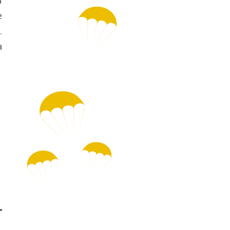
u
e
…
a