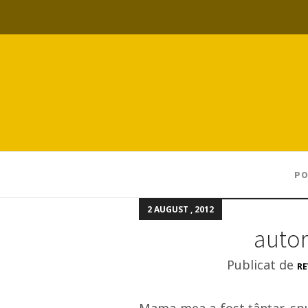
PO
2 AUGUST , 2012
auto
Publicat de
RE