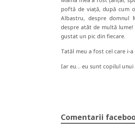
Mama mea a fost ţânţar, spu
poftă de viaţă, după cum o
Albastru, despre domnul M
despre atât de multă lume!
gustat un pic din fiecare.
Tatăl meu a fost cel care i-a
Iar eu… eu sunt copilul unui ţ
Comentarii faceboo