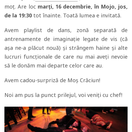
moț. Are loc
marți, 16 decembrie, în Mojo, jos,
de la 19:30
tot înainte. Toată lumea e invitată.
Avem playlist de dans, zonă separată de
antrenamente de imaginație legate de vis (că
așa ne-a plăcut nouă) și strângem haine și alte
lucruri funcționale de care nu mai aveți nevoie
să le donăm mai departe celor care au.
Avem cadou-surpriză de Moș Crăciun!
Noi am pus la punct prilejul, voi veniți cu chef!