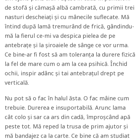
de stofă și cămașă albă cambrată, cu primii trei
nasturi descheiați și cu mânecile suflecate. Mă
întind după lamă tremurând de frică, gândindu-
mă la fierul ce-mi va despica pielea de pe
antebrațe și la șiroaiele de sânge ce vor urma.
Ce bine-ar fi fost să am toleranța la durere fizică
la fel de mare cum o am la cea psihică. Închid
ochii, inspir adânc și tai antebrațul drept pe
verticală.
Nu pot să o fac în halul ăsta. O fac mâine cum
trebuie. Durerea e insuportabilă. Arunc lama
cât colo și sar ca ars din cadă, împroșcând apă
peste tot. Mă reped la trusa de prim ajutor și
mă bandajez ca la carte. Ce bine că am studiat