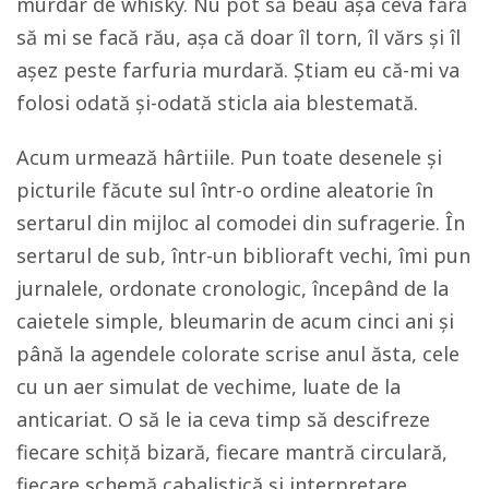
murdar de whisky. Nu pot să beau așa ceva fără
să mi se facă rău, așa că doar îl torn, îl vărs și îl
așez peste farfuria murdară. Știam eu că-mi va
folosi odată și-odată sticla aia blestemată.
Acum urmează hârtiile. Pun toate desenele și
picturile făcute sul într-o ordine aleatorie în
sertarul din mijloc al comodei din sufragerie. În
sertarul de sub, într-un biblioraft vechi, îmi pun
jurnalele, ordonate cronologic, începând de la
caietele simple, bleumarin de acum cinci ani și
până la agendele colorate scrise anul ăsta, cele
cu un aer simulat de vechime, luate de la
anticariat. O să le ia ceva timp să descifreze
fiecare schiță bizară, fiecare mantră circulară,
fiecare schemă cabalistică și interpretare