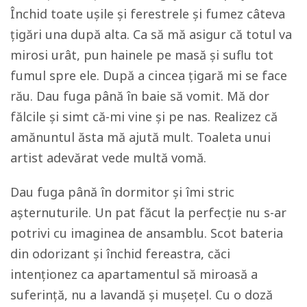
Închid toate ușile și ferestrele și fumez câteva
țigări una după alta. Ca să mă asigur că totul va
mirosi urât, pun hainele pe masă și suflu tot
fumul spre ele. După a cincea țigară mi se face
rău. Dau fuga până în baie să vomit. Mă dor
fălcile și simt că-mi vine și pe nas. Realizez că
amănuntul ăsta mă ajută mult. Toaleta unui
artist adevărat vede multă vomă.
Dau fuga până în dormitor și îmi stric
așternuturile. Un pat făcut la perfecție nu s-ar
potrivi cu imaginea de ansamblu. Scot bateria
din odorizant și închid fereastra, căci
intenționez ca apartamentul să miroasă a
suferință, nu a lavandă și mușețel. Cu o doză