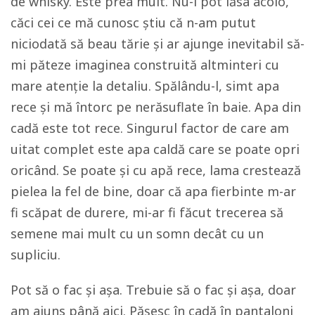
de whisky. Este prea mult. Nu-l pot lăsa acolo,
căci cei ce mă cunosc știu că n-am putut
niciodată să beau tărie și ar ajunge inevitabil să-
mi păteze imaginea construită altminteri cu
mare atenție la detaliu. Spălându-l, simt apa
rece și mă întorc pe nerăsuflate în baie. Apa din
cadă este tot rece. Singurul factor de care am
uitat complet este apa caldă care se poate opri
oricând. Se poate și cu apă rece, lama crestează
pielea la fel de bine, doar că apa fierbinte m-ar
fi scăpat de durere, mi-ar fi făcut trecerea să
semene mai mult cu un somn decât cu un
supliciu.
Pot să o fac și așa. Trebuie să o fac și așa, doar
am ajuns până aici. Pășesc în cadă în pantaloni