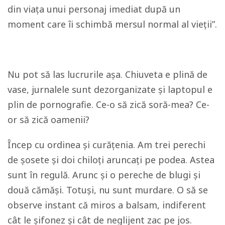
din viața unui personaj imediat după un
moment care îi schimbă mersul normal al vieții”.
Nu pot să las lucrurile așa. Chiuveta e plină de
vase, jurnalele sunt dezorganizate și laptopul e
plin de pornografie. Ce-o să zică soră-mea? Ce-
or să zică oamenii?
Încep cu ordinea și curățenia. Am trei perechi
de șosete și doi chiloți aruncați pe podea. Astea
sunt în regulă. Arunc și o pereche de blugi și
două cămăși. Totuși, nu sunt murdare. O să se
observe instant că miros a balsam, indiferent
cât le șifonez și cât de neglijent zac pe jos.