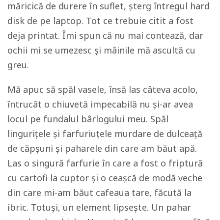
măricică de durere în suflet, șterg întregul hard
disk de pe laptop. Tot ce trebuie citit a fost
deja printat. Îmi spun că nu mai contează, dar
ochii mi se umezesc și mâinile mă ascultă cu
greu.
Mă apuc să spăl vasele, însă las câteva acolo,
întrucât o chiuvetă impecabilă nu și-ar avea
locul pe fundalul bârlogului meu. Spăl
lingurițele și farfuriuțele murdare de dulceață
de căpșuni și paharele din care am băut apă.
Las o singură farfurie în care a fost o friptură
cu cartofi la cuptor și o ceașcă de modă veche
din care mi-am băut cafeaua tare, făcută la
ibric. Totuși, un element lipsește. Un pahar