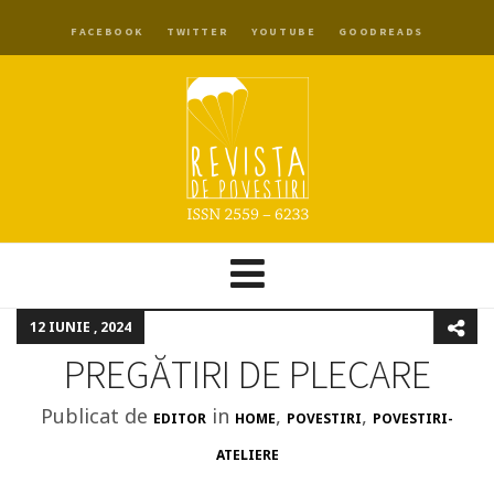
FACEBOOK
TWITTER
YOUTUBE
GOODREADS
12 IUNIE , 2024
PREGĂTIRI DE PLECARE
Publicat de
in
,
,
EDITOR
HOME
POVESTIRI
POVESTIRI-
ATELIERE