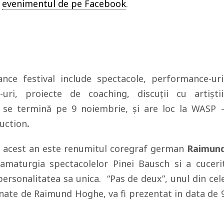
n
evenimentul de pe Facebook
.
nce festival include spectacole, performance-uri
p-uri, proiecte de coaching, discuții cu artiștii
 se termină pe 9 noiembrie, și are loc la WASP 
uction
.
din acest an este renumitul coregraf german
Raimun
ramaturgia spectacolelor Pinei Bausch si a cuceri
personalitatea sa unica. “Pas de deux”, unul din cel
ate de Raimund Hoghe, va fi prezentat in data de 