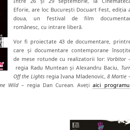
Între 26 și 29 septembrie, la Cinematec
Eforie, are loc București Docuart Fest, ediția 
doua, un festival de film documenta
românesc, cu intrare liberă.
Vor fi proiectate 43 de documentare, printr
care și documentare contemporane însoțit
de mese rotunde cu realizatorii lor:
Vorbitor
regia Radu Muntean și Alexandru Baciu,
Tur
Off the Lights
regia Ivana Mladenovic,
8 Martie
ne Wild
– regia Dan Curean. Aveți
aici programu