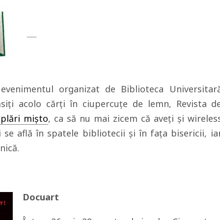
 evenimentul organizat de Biblioteca Universitar
siți acolo cărți în ciupercuțe de lemn, Revista d
mplări mișto
, ca să nu mai zicem că aveți și wireles
se află în spatele bibliotecii și în fața bisericii, ia
nică.
Docuart