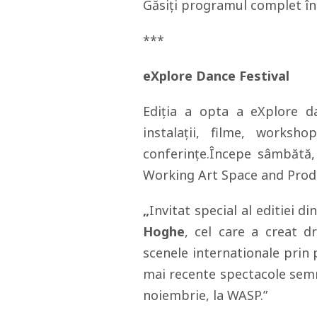
Găsiți programul complet î
***
eXplore Dance Festival
Ediția a opta a eXplore da
instalații, filme, worksho
conferințe.Începe sâmbătă,
Working Art Space and Prod
„
Invitat special al editiei 
Hoghe
, cel care a creat d
scenele internationale prin 
mai recente spectacole semn
noiembrie, la WASP.”