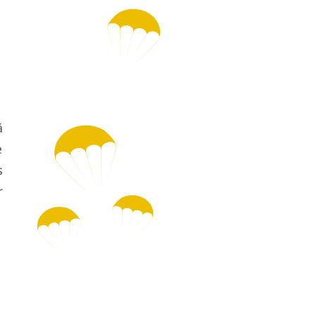
ă
e
s
r