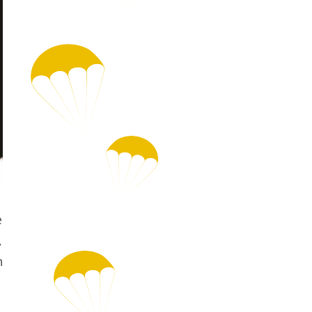
e
,
n