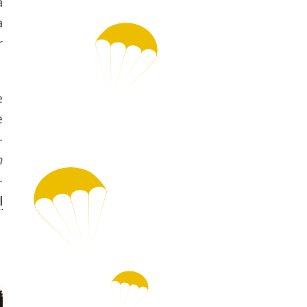
a
a
r
e
e
–
n
–
l