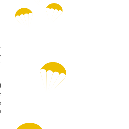
,
,
–
d
t
e
9