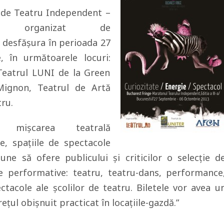
i de Teatru Independent –
e”, organizat de
a desfășura în perioada 27
 în următoarele locuri:
Teatrul LUNI de la Green
Mignon, Teatrul de Artă
ru.
ă mișcarea teatrală
e, spațiile de spectacole
une să ofere publicului și criticilor o selecție d
e performative: teatru, teatru-dans, performance
ectacole ale școlilor de teatru. Biletele vor avea u
ețul obișnuit practicat în locațiile-gazdă.”