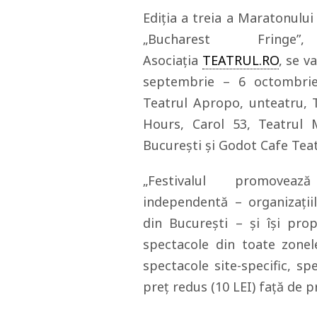
Ediția a treia a Maratonulu
„Bucharest Fring
Asociația
TEATRUL.RO
, se v
septembrie – 6 octombrie,
Teatrul Apropo, unteatru, 
Hours, Carol 53, Teatrul 
București și Godot Cafe Teat
„Festivalul promoveaz
independentă – organizațiil
din București – și își prop
spectacole din toate zonel
spectacole site-specific, sp
preț redus (10 LEI) față de pr