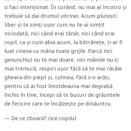
o faci intenționat. În curând, nu mai ai încotro și
trebuie să dai drumul vitrinei. Acum plutești
liber și te simți ușor cum nu te-ai simțit
niciodată, nici când erai tânăr, nici când erai
copil, ca și cum abia acum, la bătrânețe, ți-ar fi
luat cineva cu mâna toate grijile. Parcă nici
genunchiul nu te mai doare, nici mâinile nu-ți
mai tremură, respiri ușor fără să te mai râcâie
gheara din piept și, culmea, fără s-o arăți,
pentru că ai fost întotdeauna mai degrabă
închis în tine, începi să te bucuri de grăuntele
de fericire care te încălzește pe dinăuntru.
— De ce zboară? zice copilul.