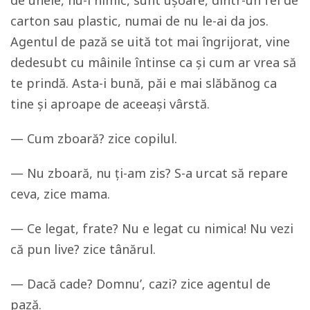
de unele, nu-i nimic, sunt ușoare, dintr-un fel de
carton sau plastic, numai de nu le-ai da jos.
Agentul de pază se uită tot mai îngrijorat, vine
dedesubt cu mâinile întinse ca și cum ar vrea să
te prindă. Asta-i bună, păi e mai slăbănog ca
tine și aproape de aceeași vârstă.
— Cum zboară? zice copilul.
— Nu zboară, nu ți-am zis? S-a urcat să repare
ceva, zice mama.
— Ce legat, frate? Nu e legat cu nimica! Nu vezi
că pun live? zice tânărul.
— Dacă cade? Domnu’, cazi? zice agentul de
pază.