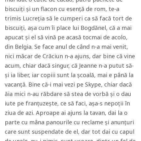
biscuiți și un flacon cu esență de rom, te-a
trimis Lucreția să le cumperi ca să facă tort de
biscuiți, așa cum îi place lui Bogdănel, că a mai
apucat și el să vină pe acasă tocmai de acolo,
din Belgia. Se face anul de când n-a mai venit,
nici măcar de Crăciun n-a ajuns, dar bine că vine
acum, chiar dacă singur, că Jeanne n-a putut să-
și ia liber, iar copiii sunt la școală, mai e până la
vacanță. Bine că-i mai vezi pe Skype, chiar dacă
ăia mici n-au răbdare să stea de vorbă și o dau
iute pe franțuzește, ce să faci, așa-s nepoții în
ziua de azi. Aproape ai ajuns la tavan, dai la o
parte cu mâna panourile cu reclame și anunțuri
care sunt suspendate de el, dar tot dai cu capul