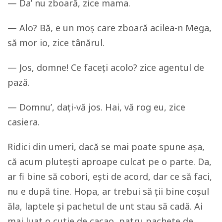
— Da’ nu zboară, zice mama.
— Alo? Bă, e un moș care zboară acilea-n Mega,
să mor io, zice tânărul.
— Jos, domne! Ce faceți acolo? zice agentul de
pază.
— Domnu’, dați-vă jos. Hai, vă rog eu, zice
casiera.
Ridici din umeri, dacă se mai poate spune așa,
că acum plutești aproape culcat pe o parte. Da,
ar fi bine să cobori, ești de acord, dar ce să faci,
nu e după tine. Hopa, ar trebui să ții bine coșul
ăla, laptele și pachetul de unt stau să cadă. Ai
mai luat o cutie de cacao, patru pachete de