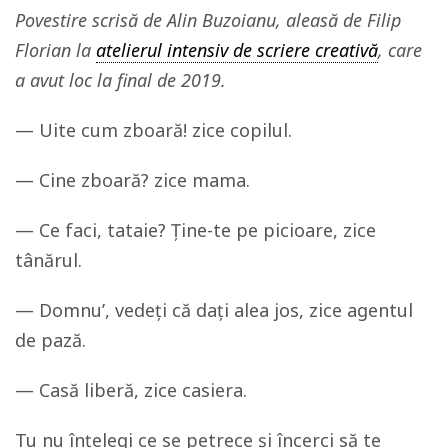
Povestire scrisă de Alin Buzoianu, aleasă de Filip
Florian la
atelierul intensiv de scriere creativă
, care
a avut loc la final de 2019.
— Uite cum zboară! zice copilul.
— Cine zboară? zice mama.
— Ce faci, tataie? Ține-te pe picioare, zice
tânărul.
— Domnu’, vedeți că dați alea jos, zice agentul
de pază.
— Casă liberă, zice casiera.
Tu nu înțelegi ce se petrece și încerci să te