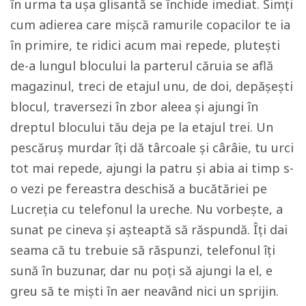
în urma ta ușa glisantă se închide imediat. Simți
cum adierea care mișcă ramurile copacilor te ia
în primire, te ridici acum mai repede, plutești
de-a lungul blocului la parterul căruia se află
magazinul, treci de etajul unu, de doi, depășești
blocul, traversezi în zbor aleea și ajungi în
dreptul blocului tău deja pe la etajul trei. Un
pescăruș murdar îți dă târcoale și cârâie, tu urci
tot mai repede, ajungi la patru și abia ai timp s-
o vezi pe fereastra deschisă a bucătăriei pe
Lucreția cu telefonul la ureche. Nu vorbește, a
sunat pe cineva și așteaptă să răspundă. Îți dai
seama că tu trebuie să răspunzi, telefonul îți
sună în buzunar, dar nu poți să ajungi la el, e
greu să te miști în aer neavând nici un sprijin.