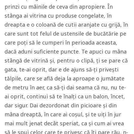
prinzi cu mâinile de ceva din apropiere. În
stânga ai vitrina cu produse congelate, în
dreapta e o coloană de cutii aranjate cu grijă, în
care sunt tot felul de ustensile de bucătărie pe
care poți să le cumperi în perioada aceasta,
dacă aduni suficiente puncte. Te apuci cu mâna
stângă de vitrină și, pentru o clipă, ți se pare că
gata, te-ai oprit, dar e de ajuns să-ți privești
tălpile, care se află deja la aproape o jumătate
de metru în aer, ca să-ți dai seama că nu, nu te-
ai oprit, continui să te înalți ca un balon, încet,
dar sigur. Dai dezordonat din picioare și din
mâna dreaptă, în care ai coșul, și te uiți în jur
mai mult jenat decât speriat, ca și cum ai vrea
să le spui celor care te privesc că îți pare rău, n-