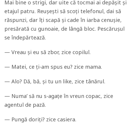
Mai bine o strigi, dar uite că tocmai ai depășit și
etajul patru. Reușești să scoți telefonul, dai să
răspunzi, dar îți scapă și cade în iarba cenușie,
presărată cu gunoaie, de lângă bloc. Pescărușul
se îndepărtează.
— Vreau și eu să zbor, zice copilul.
— Matei, ce ți-am spus eu? zice mama.
— Alo? Dă, bă, și tu un like, zice tânărul.
— Numa’ să nu s-agațe în vreun copac, zice
agentul de pază.
— Pungă doriți? zice casiera.