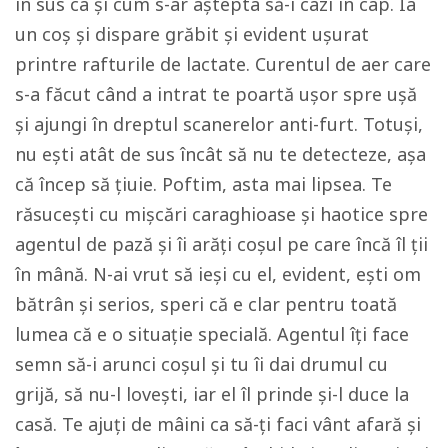
în sus ca și cum s-ar aștepta să-i cazi în cap. Ia
un coș și dispare grăbit și evident ușurat
printre rafturile de lactate. Curentul de aer care
s-a făcut când a intrat te poartă ușor spre ușă
și ajungi în dreptul scanerelor anti-furt. Totuși,
nu ești atât de sus încât să nu te detecteze, așa
că încep să țiuie. Poftim, asta mai lipsea. Te
răsucești cu mișcări caraghioase și haotice spre
agentul de pază și îi arăți coșul pe care încă îl ții
în mână. N-ai vrut să ieși cu el, evident, ești om
bătrân și serios, speri că e clar pentru toată
lumea că e o situație specială. Agentul îți face
semn să-i arunci coșul și tu îi dai drumul cu
grijă, să nu-l lovești, iar el îl prinde și-l duce la
casă. Te ajuți de mâini ca să-ți faci vânt afară și