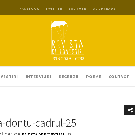
FACEBOOK
TWITTER
YOUTUBE
GOODREADS
VESTIRI
INTERVIURI
RECENZII
POEME
CONTACT
a-dontu-cadrul-25
licat de
in
REVISTA DE POVESTIRI