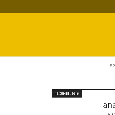
PO
13 IUNIE , 2016
an
Pub