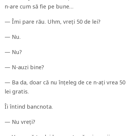
n-are cum să fie pe bune…
— Îmi pare rău. Uhm, vreți 50 de lei?
— Nu.
— Nu?
— N-auzi bine?
— Ba da, doar că nu înțeleg de ce n-ați vrea 50
lei gratis.
Îi întind bancnota.
— Nu vreți?