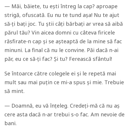
— Măi, băiete, tu ești întreg la cap? aproape
strigă, ofuscată. Eu nu te tund așa! Nu te ajut
să-ți bați joc. Tu știi câți bărbați ar vrea să aibă
părul tău? Vin aicea domni cu câteva firicele
răsfirate-n cap și se așteaptă de la mine să fac
minuni. La final că nu le convine. Păi dacă n-ai
păr, eu ce să-ți fac? Și tu? Ferească sfântul!
Se întoarce către colegele ei și le repetă mai
mult sau mai puțin ce mi-a spus și mie. Trebuie
să mint.
— Doamnă, eu vă înțeleg. Credeți-mă că nu aș
cere asta dacă n-ar trebui s-o fac. Am nevoie de
bani.