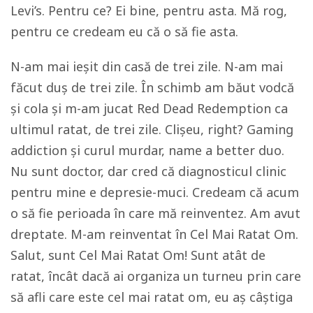
Levi’s. Pentru ce? Ei bine, pentru asta. Mă rog,
pentru ce credeam eu că o să fie asta.
N-am mai ieșit din casă de trei zile. N-am mai
făcut duș de trei zile. În schimb am băut vodcă
și cola și m-am jucat
Red Dead Redemption
ca
ultimul ratat,
de trei zile. Clișeu,
right
?
Gaming
addiction
și curul murdar,
name a better duo
.
Nu sunt doctor, dar cred că diagnosticul clinic
pentru mine e depresie-muci. Credeam că acum
o să fie perioada în care mă reinventez. Am avut
dreptate. M-am reinventat în Cel Mai Ratat Om.
Salut, sunt Cel Mai Ratat Om! Sunt atât de
ratat, încât dacă ai organiza un turneu prin care
să afli care este cel mai ratat om, eu aș câștiga