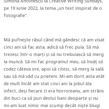
Simona Antonescu la Creative Writing Sundays,
pe 19 iunie 2022, la tema „un text inspirat de o
fotografie”.
Mă pufnește râsul când mă gândesc că am visat
cinci ani să fac asta, adică să frec pula. Să mă
trezesc într-o marți și să nu trebuiască să merg
la muncă. Să-mi fac programul meu, să învăț să
codez câteva ore, apoi să citesc, să merg la sală
sau să mă văd cu prieteni. Mi-am dorit asta atât
de mult încât am stat cinci ani la jobul ăla
infect, deși fiecare zi era horroreanu, am strâns
din buci ca să pun destui bani deoparte și nu
mi-am luat nimic mai scump decât niște blugi