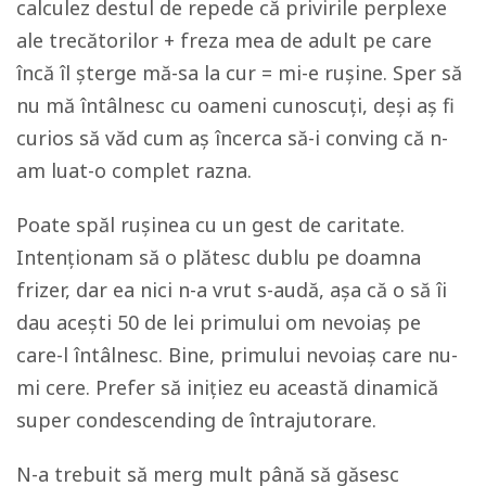
calculez destul de repede că privirile perplexe
ale trecătorilor + freza mea de adult pe care
încă îl șterge mă-sa la cur = mi-e rușine. Sper să
nu mă întâlnesc cu oameni cunoscuți, deși aș fi
curios să văd cum aș încerca să-i conving că n-
am luat-o complet razna.
Poate spăl rușinea cu un gest de caritate.
Intenționam să o plătesc dublu pe doamna
frizer, dar ea nici n-a vrut s-audă, așa că o să îi
dau acești 50 de lei primului om nevoiaș pe
care-l întâlnesc. Bine, primului nevoiaș care nu-
mi cere. Prefer să inițiez eu această dinamică
super
condescending
de întrajutorare.
N-a trebuit să merg mult până să găsesc