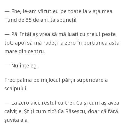
— Ehe, le-am văzut eu pe toate la viața mea.
Tund de 35 de ani. Ia spuneți!
— Păi întâi aș vrea să mă luați cu treiul peste
tot, apoi să mă radeți la zero în porțiunea asta
mare din centru.
— Nu înțeleg.
Frec palma pe mijlocul părții superioare a
scalpului.
— La zero aici, restul cu trei. Ca și cum aș avea
calviție. Știți cum zic? Ca Băsescu, doar că fără
șuvița aia.