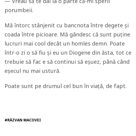
— Vreau să te dai la o parte că-mi sperii
porumbeii.
Mă întorc stânjenit cu bancnota între degete și
coada între picioare. Mă gândesc că sunt puține
lucruri mai
cool
decât un homles demn. Poate
într-o zi o să fiu și eu un Diogene din ăsta, tot ce
trebuie să fac e să continui să eșuez, până când
eșecul nu mai ustură.
Poate sunt pe drumul cel bun în viață, de fapt.
#RĂZVAN MACOVEI