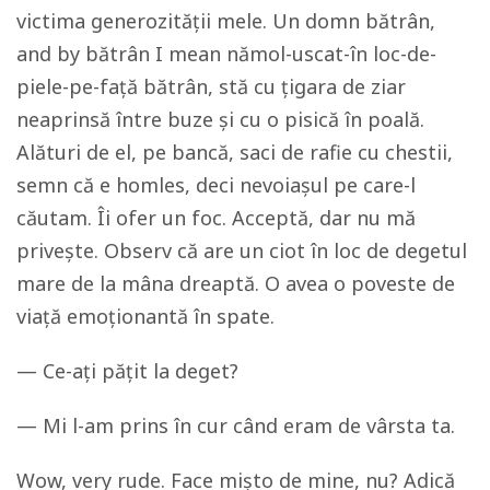
victima generozității mele. Un domn bătrân,
and by
bătrân
I mean
nămol-uscat-în loc-de-
piele-pe-față bătrân, stă cu țigara de ziar
neaprinsă între buze și cu o pisică în poală.
Alături de el, pe bancă, saci de rafie cu chestii,
semn că e homles, deci nevoiașul pe care-l
căutam. Îi ofer un foc. Acceptă, dar nu mă
privește. Observ că are un ciot în loc de degetul
mare de la mâna dreaptă. O avea o poveste de
viață emoționantă în spate.
— Ce-ați pățit la deget?
— Mi l-am prins în cur când eram de vârsta ta.
Wow,
very
rude
. Face mișto de mine, nu? Adică