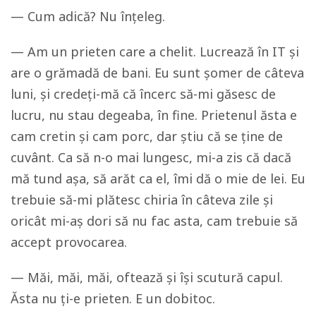
— Cum adică? Nu înțeleg.
— Am un prieten care a chelit. Lucrează în IT și
are o grămadă de bani. Eu sunt șomer de câteva
luni, și credeți-mă că încerc să-mi găsesc de
lucru, nu stau degeaba, în fine. Prietenul ăsta e
cam cretin și cam porc, dar știu că se ține de
cuvânt. Ca să n-o mai lungesc, mi-a zis că dacă
mă tund așa, să arăt ca el, îmi dă o mie de lei. Eu
trebuie să-mi plătesc chiria în câteva zile și
oricât mi-aș dori să nu fac asta, cam trebuie să
accept provocarea.
— Măi, măi, măi, oftează și își scutură capul.
Ăsta nu ți-e prieten. E un dobitoc.