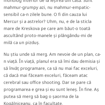
monolog interior de la ieșirea din casă. Sunt
mahmur-
grumpy
azi, nu mahmur-empatic-
sensibil ca-n zilele bune. O fi din cauza lui
Mercur și a astrelor? Uhm, nu, e de la sticla
mare de Kreskova pe care am băut-o toată
ascultând proto-manele și plângându-mi de
milă ca un pizduș.
Nu știu unde să merg. Am nevoie de un plan, ca-
n viață. În viață, planul era să îmi dau demisia și
să învăț programare, ca să nu mai fac exceluri,
că dacă mai făceam exceluri, făceam atac
cerebral sau
office shooting
. Dar se pare că
programarea e grea și eu sunt leneș. În fine. Aș
putea să merg să bag o șaorma de la
Kogălniceanu, ca în facultate.