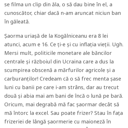
se filma un clip din ăla, o să dau bine în el, a
cunoscător, chiar dacă n-am aruncat niciun ban
în găleată.
Șaorma uriașă de la Kogălniceanu era 8 lei
atunci, acum e 16. Ce ți-e și cu inflația vieții. Ugh.
Mersi mult, politicile monetare ale băncilor
centrale și războiul din Ucraina care a dus la
scumpirea obscenă a mărfurilor agricole și a
carburanților! Credeam că o să frec menta șase
luni cu banii pe care i-am strâns, dar au trecut
două și abia mai am bani de încă o lună pe bară.
Oricum, mai degrabă mă fac șaormar decât să
mă întorc la excel. Sau poate frizer? Stau în fața
frizeriei de lângă șaormerie cu maioneză în