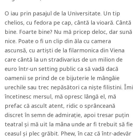
O iau prin pasajul de la Universitate. Un tip
chelios, cu fedora pe cap, cântă la vioară. Cântă
bine. Foarte bine? Nu mă pricep deloc, dar sună
nice
. Poate o fi un clip din ăla cu camera
ascunsă, cu artiști de la filarmonica din Viena
care cântă la un stradivarius de un milion de
euro într-un setting public ca să vadă dacă
oamenii se prind de ce bijuterie le mângâie
urechile sau trec nepăsători ca niște filistini. Îmi
încetinesc mersul, mă opresc lângă el, mă
prefac că ascult atent, ridic o sprânceană
discret în semn de admirație, apoi tresar puțin
teatral și mă uit la mâna unde ar fi trebuit să fie
ceasul și plec grăbit.
Phew
, în caz că într-adevăr