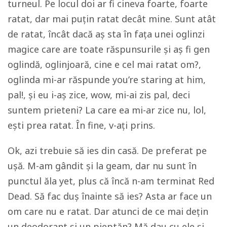
turneul. Pe locul doi ar fi cineva foarte, foarte
ratat, dar mai puțin ratat decât mine. Sunt atât
de ratat, încât dacă aș sta în fața unei oglinzi
magice care are toate răspunsurile și aș fi gen
oglindă, oglinjoară, cine e cel mai ratat om?,
oglinda mi-ar răspunde
you’re staring at him,
pal!
, și eu i-aș zice, wow, mi-ai zis pal, deci
suntem prieteni? La care ea mi-ar zice nu, lol,
ești prea ratat. În fine, v-ați prins.
Ok, azi trebuie să ies din casă. De preferat pe
ușă. M-am gândit și la geam, dar nu sunt în
punctul ăla
yet
, plus că încă n-am terminat
Red
Dead
. Să fac duș înainte să ies? Asta ar face un
om care nu e ratat. Dar atunci de ce mai dețin
un deodorant și un pieptăn? Mă dau cu ele și