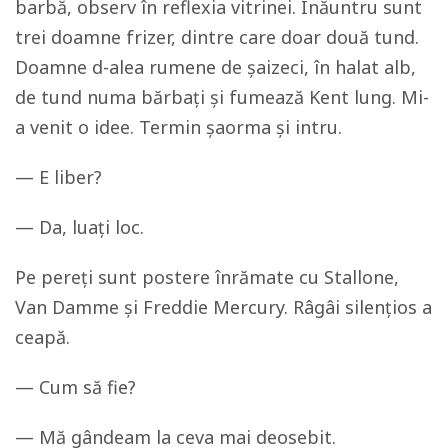
barbă, observ în reflexia vitrinei. Înăuntru sunt
trei doamne frizer, dintre care doar două tund.
Doamne d-alea rumene de șaizeci, în halat alb,
de tund numa bărbați și fumează Kent lung. Mi-
a venit o idee. Termin șaorma și intru.
— E liber?
— Da, luați loc.
Pe pereți sunt postere înrămate cu Stallone,
Van Damme și Freddie Mercury. Râgâi silențios a
ceapă.
— Cum să fie?
— Mă gândeam la ceva mai deosebit.