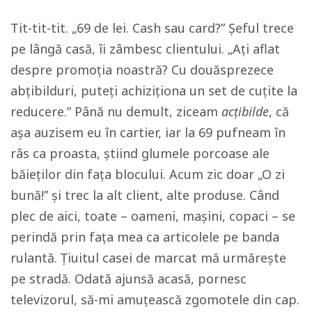
Tit-tit-tit. „69 de lei. Cash sau card?” Șeful trece
pe lângă casă, îi zâmbesc clientului. „Ați aflat
despre promoția noastră? Cu douăsprezece
abțibilduri, puteți achiziționa un set de cuțite la
reducere.” Până nu demult, ziceam
acțibilde
, că
așa auzisem eu în cartier, iar la 69 pufneam în
râs ca proasta, știind glumele porcoase ale
băieților din fața blocului. Acum zic doar „O zi
bună!” și trec la alt client, alte produse. Când
plec de aici, toate – oameni, mașini, copaci – se
perindă prin fața mea ca articolele pe banda
rulantă. Țiuitul casei de marcat mă urmărește
pe stradă. Odată ajunsă acasă, pornesc
televizorul, să-mi amuțească zgomotele din cap.