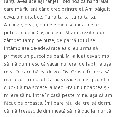
Ianțu avea același rânjet libidinos ca hăndrălăii
care mă fluieră când trec printre ei. Am bâiguit
ceva, am uitat ce. Ta-ra-ta-ta, ta-ra-ta-ta.
Aplauze, ovații, numele meu scandat de un
public în delir. Câștigasem! M-am trezit cu un
zâmbet tâmp pe buze, de parcă totul se
întâmplase de-adevăratelea și eu urma să
primesc un purcoi de bani. Mi-a luat ceva timp
să mă dumiresc că vacarmul era, de fapt, la ușa
mea, în care bătea de zor Ovi Grasu. Încerca să
mă ia cu frumosul. Că nu vreau să merg cu el în
club? Că mă scoate la Mec. Era unu noaptea și-
mi era să nu intre în casă peste mine, așa că am
făcut pe proasta. Îmi pare rău, da’ tre’ să dorm,
că mă trezesc de dimineață să mă duc la muncă.