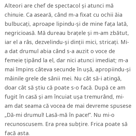
Alteori are chef de spectacol și atunci mă
chinuie. Ca aseară, când m-a fixat cu ochii ăia
bulbucați, aproape lipindu-și de mine fața lată,
negricioasă. Mă dureau brațele și m-am zbătut,
iar el a râs, dezvelindu-și dinții mici, stricați. Mi-
a dat drumul abia când s-a auzit o voce de
femeie țipând la el, dar nici atunci imediat; m-a
mai împins câteva secunde în ușă, apropiindu-și
mâinile grele de sânii mei. Nu cât să-i atingă,
doar cât să știu că poate s-o facă. După ce am
fugit în casă și am încuiat ușa tremurând, mi-
am dat seama că vocea de mai devreme spusese
„Dă-mi drumul! Lasă-mă în pace!”. Nu mi-o
recunoscusem. Era prea subțire. Frica poate să
facă asta.