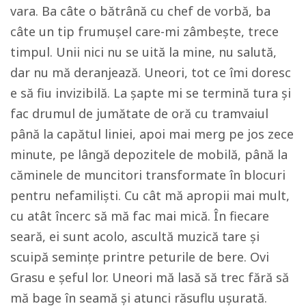
vara. Ba câte o bătrână cu chef de vorbă, ba
câte un tip frumușel care-mi zâmbește, trece
timpul. Unii nici nu se uită la mine, nu salută,
dar nu mă deranjează. Uneori, tot ce îmi doresc
e
să fiu invizibilă. La șapte mi se termină tura și
fac drumul de jumătate de oră cu tramvaiul
până la capătul liniei, apoi mai merg pe jos zece
minute, pe lângă depozitele de mobilă, până la
căminele de muncitori transformate în blocuri
pentru nefamiliști. Cu cât mă apropii mai mult,
cu atât încerc să mă fac mai mică. În fiecare
seară, ei sunt acolo, ascultă muzică tare și
scuipă semințe printre peturile de bere. Ovi
Grasu e șeful lor. Uneori mă lasă să trec fără să
mă bage în seamă și atunci răsuflu ușurată.