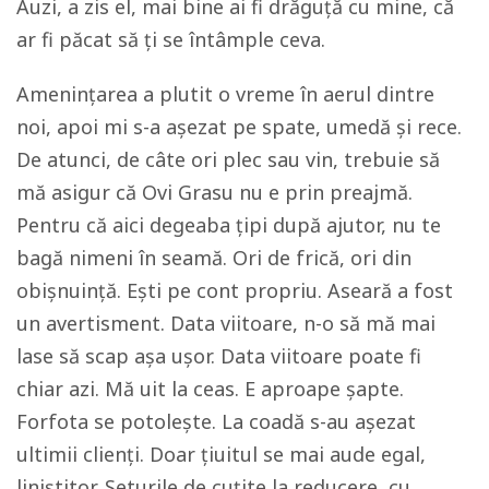
Auzi, a zis el, mai bine ai fi drăguță cu mine, că
ar fi păcat să ți se întâmple ceva.
Amenințarea a plutit o vreme în aerul dintre
noi, apoi mi s-a așezat pe spate, umedă și rece.
De atunci, de câte ori plec sau vin, trebuie să
mă asigur că Ovi Grasu nu e prin preajmă.
Pentru că aici degeaba țipi după ajutor, nu te
bagă nimeni în seamă. Ori de frică, ori din
obișnuință. Ești pe cont propriu. Aseară a fost
un avertisment. Data viitoare, n-o să mă mai
lase să scap așa ușor. Data viitoare poate fi
chiar azi. Mă uit la ceas. E aproape șapte.
Forfota se potolește. La coadă s-au așezat
ultimii clienți. Doar țiuitul se mai aude egal,
liniștitor. Seturile de cuțite la reducere, cu