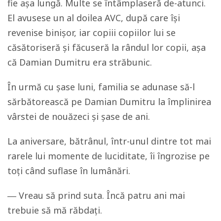
fie așa lungă. Multe se întâmplaseră de-atunci.
El avusese un al doilea AVC, după care își
revenise binișor, iar copiii copiilor lui se
căsătoriseră și făcuseră la rândul lor copii, așa
că Damian Dumitru era străbunic.
În urmă cu șase luni, familia se adunase să-l
sărbătorească pe Damian Dumitru la împlinirea
vârstei de nouăzeci și șase de ani.
La aniversare, bătrânul, într-unul dintre tot mai
rarele lui momente de luciditate, îi îngrozise pe
toți când suflase în lumânări.
― Vreau să prind suta. Încă patru ani mai
trebuie să mă răbdați.