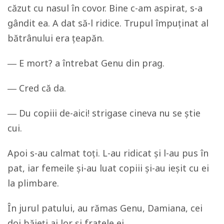
căzut cu nasul în covor. Bine c-am aspirat, s-a
gândit ea. A dat să-l ridice. Trupul împuținat al
bătrânului era țeapăn.
― E mort? a întrebat Genu din prag.
― Cred că da.
― Du copiii de-aici! strigase cineva nu se știe
cui.
Apoi s-au calmat toți. L-au ridicat și l-au pus în
pat, iar femeile și-au luat copiii și-au ieșit cu ei
la plimbare.
În jurul patului, au rămas Genu, Damiana, cei
doi băieți ai lor și fratele ei.