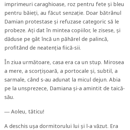
imprimeuri caraghioase, roz pentru fete și bleu
pentru băieți, au făcut senzație. Doar bătrânul
Damian protestase și refuzase categoric să le
probeze. Ați dat în mintea copiilor, le zisese, și
dăduse pe gât încă un păhărel de palincă,
profitând de neatenția fiică-sii.
În ziua următoare, casa era ca un stup. Mirosea
a mere, a scorțișoară, a portocale și, subtil, a
sarmale, când s-au adunat la micul dejun. Abia
pe la unsprezece, Damiana și-a amintit de taică-
său.
― Aoleu, tăticu!
A deschis ușa dormitorului lui și l-a văzut. Era