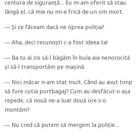
centura de siguranță… Eu m-am oferit să stau
lângă el, că mie nu mi-e frică de-un om mort.
― Și ce făceam dacă ne oprea poliția?
― Aha, deci recunoști c-a fost ideea ta!
― Ba tu ai zis să-l băgăm în bula aia nenorocită
și să-l transportăm pe mașină.
― Nici măcar n-am stat mult. Când au avut timp
să fure cutia portbagaj? Cum au desfăcut-o așa
repede, că nouă ne-a luat două ore s-o
montăm?
― Nu cred că putem să mergem la poliție…