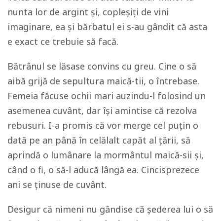
nunta lor de argint și, copleșiți de vini
imaginare, ea și bărbatul ei s-au gândit că asta
e exact ce trebuie să facă.
Bătrânul se lăsase convins cu greu. Cine o să
aibă grijă de sepultura maică-tii, o întrebase.
Femeia făcuse ochii mari auzindu-l folosind un
asemenea cuvânt, dar își amintise că rezolva
rebusuri. I-a promis că vor merge cel puțin o
dată pe an până în celălalt capăt al țării, să
aprindă o lumânare la mormântul maică-sii și,
când o fi, o să-l aducă lângă ea. Cincisprezece
ani se ținuse de cuvânt.
Desigur că nimeni nu gândise că șederea lui o să