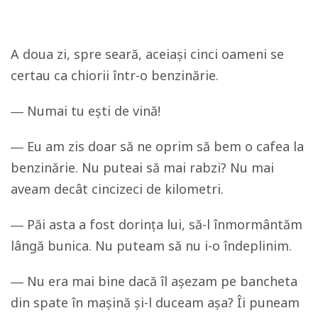
A doua zi, spre seară, aceiași cinci oameni se
certau ca chiorii într-o benzinărie.
― Numai tu ești de vină!
― Eu am zis doar să ne oprim să bem o cafea la
benzinărie. Nu puteai să mai rabzi? Nu mai
aveam decât cincizeci de kilometri.
― Păi asta a fost dorința lui, să-l înmormântăm
lângă bunica. Nu puteam să nu i-o îndeplinim.
― Nu era mai bine dacă îl așezam pe bancheta
din spate în mașină și-l duceam așa? Îi puneam