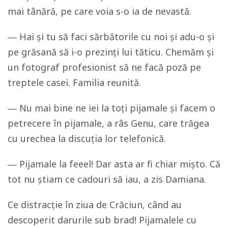
mai tânără, pe care voia s-o ia de nevastă.
― Hai și tu să faci sărbătorile cu noi și adu-o și
pe grăsană să i-o prezinți lui tăticu. Chemăm și
un fotograf profesionist să ne facă poză pe
treptele casei. Familia reunită.
― Nu mai bine ne iei la toți pijamale și facem o
petrecere în pijamale, a râs Genu, care trăgea
cu urechea la discuția lor telefonică.
― Pijamale la feeel! Dar asta ar fi chiar mișto. Că
tot nu știam ce cadouri să iau, a zis Damiana.
Ce distracție în ziua de Crăciun, când au
descoperit darurile sub brad! Pijamalele cu