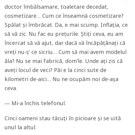
doctor îmbălsamare, toaletare decedat,
cosmetizare… Cum ce înseamnă cosmetizare?
Spălat și îmbrăcat. Da, e mai scump. Inflația, ce
să vă zic. Nu fac eu prețurile. Știți ceva, eu am
încercat să vă ajut, dar dacă vă încăpățânați că
vreți nu-ș’ ce sicriu… Cum să mai avem modelul
ăla? Nu se mai fabrică, dom’le. Unde ați zis că
aveți locul de veci? Păi e la cinci sute de
kilometri de-aici… Nu ne ocupăm noi de-așa
ceva.
― Mi-a închis telefonul.
Cinci oameni stau tăcuți în picioare și se uită
unul la altul.