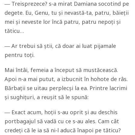
― Treisprezece? s-a mirat Damiana socotind pe
degete. Eu, Genu, tu și nevastă-ta, patru, băieții
mei și neveste lor încă patru, patru nepoți și
tăticu…
― Ar trebui să știi, că doar ai luat pijamale
pentru toți.
Mai întâi, femeia a început să mustăcească.
Apoi n-a mai putut, a izbucnit în hohote de râs.
Bărbații se uitau perplecși la ea. Printre lacrimi
și sughițuri, a reușit să le spună:
― Exact acum, hoții s-au oprit și au deschis
portbagajul să vadă cu ce s-au ales. Cam cât
credeți că le ia să ni-l aducă înapoi pe tăticu?