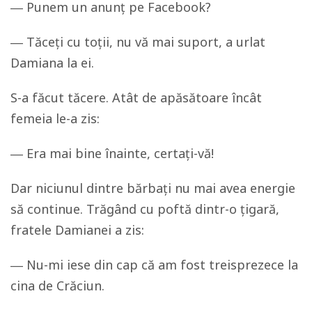
― Punem un anunț pe Facebook?
― Tăceți cu toții, nu vă mai suport, a urlat
Damiana la ei.
S-a făcut tăcere. Atât de apăsătoare încât
femeia le-a zis:
― Era mai bine înainte, certați-vă!
Dar niciunul dintre bărbați nu mai avea energie
să continue. Trăgând cu poftă dintr-o țigară,
fratele Damianei a zis:
― Nu-mi iese din cap că am fost treisprezece la
cina de Crăciun.