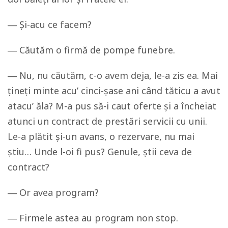
― Și-acu ce facem?
― Căutăm o firmă de pompe funebre.
― Nu, nu căutăm, c-o avem deja, le-a zis ea. Mai
țineți minte acu’ cinci-șase ani când tăticu a avut
atacu’ ăla? M-a pus să-i caut oferte și a încheiat
atunci un contract de prestări servicii cu unii.
Le-a plătit și-un avans, o rezervare, nu mai
știu… Unde l-oi fi pus? Genule, știi ceva de
contract?
― Or avea program?
― Firmele astea au program non stop.