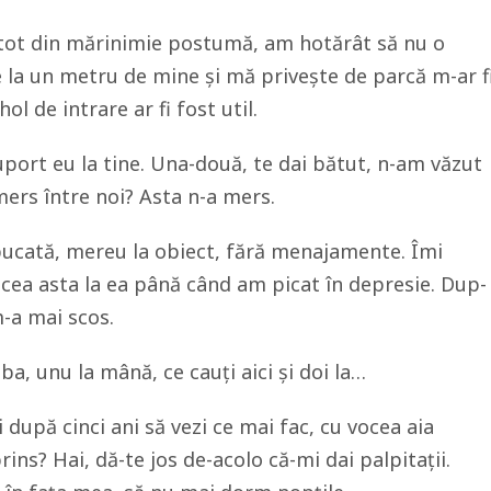
 tot din mărinimie postumă, am hotărât să nu o
te la un metru de mine și mă privește de parcă m-ar f
l de intrare ar fi fost util.
uport eu la tine. Una-două, te dai bătut, n-am văzut
mers între noi? Asta n-a mers.
bucată, mereu la obiect, fără menajamente. Îmi
cea asta la ea până când am picat în depresie. Dup-
m-a mai scos.
ba, unu la mână, ce cauți aici și doi la…
 după cinci ani să vezi ce mai fac, cu vocea aia
ns? Hai, dă-te jos de-acolo că-mi dai palpitații.