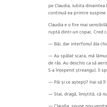
pe Claudia, iubita dinaintea 
continuă ea printre suspine.
Claudia e o fire mai sensibil
ruptă dintr-un copac. Cred 
— Băi, dar interfonul ăla chi
— Au spălat scara, mă lămure
de râs. Au deschis ca să aeri
S-a înțepenit ștreangul, îi s
— Păi și ce aștepți? Hai să îl
— Stai, dragă, liniștită, că 
— Claudia, spune nou-venita