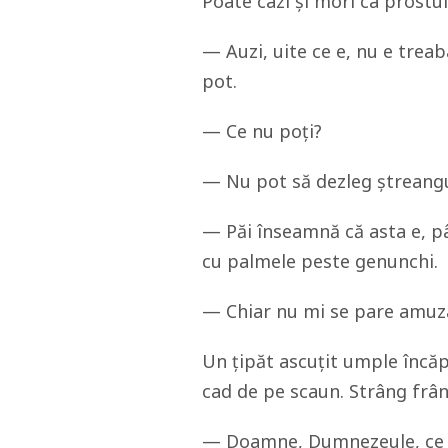
Poate cazi și mori ca prostu
— Auzi, uite ce e, nu e trea
pot.
— Ce nu poți?
— Nu pot să dezleg ștreangul
— Păi înseamnă că asta e, pân
cu palmele peste genunchi.
— Chiar nu mi se pare amuza
Un țipăt ascuțit umple încăp
cad de pe scaun. Strâng frâ
— Doamne, Dumnezeule, ce s