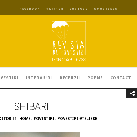
FACEBOOK
TWITTER
YOUTUBE
GOODREADS
VESTIRI
INTERVIURI
RECENZII
POEME
CONTACT
SHIBARI
in
,
,
DITOR
HOME
POVESTIRI
POVESTIRI-ATELIERE