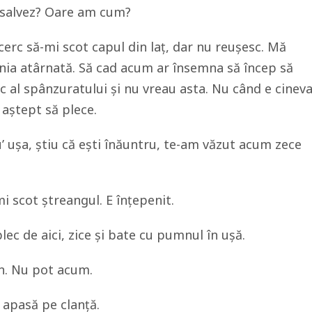
 salvez? Oare am cum?
ncerc să-mi scot capul din laț, dar nu reușesc. Mă
nia atârnată. Să cad acum ar însemna să încep să
 al spânzuratului și nu vreau asta. Nu când e cinev
 aștept să plece.
’ ușa, știu că ești înăuntru, te-am văzut acum zece
i scot ștreangul. E înțepenit.
ec de aici, zice și bate cu pumnul în ușă.
un. Nu pot acum.
 apasă pe clanță.