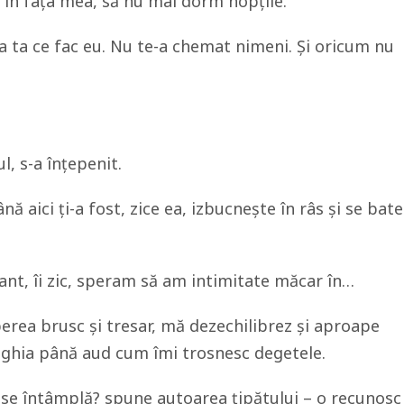
l în fața mea, să nu mai dorm nopțile.
ba ta ce fac eu. Nu te-a chemat nimeni. Și oricum nu
, s-a înțepenit.
ă aici ți-a fost, zice ea, izbucnește în râs și se bate
nt, îi zic, speram să am intimitate măcar în…
erea brusc și tresar, mă dezechilibrez și aproape
nghia până aud cum îmi trosnesc degetele.
e întâmplă? spune autoarea țipătului – o recunosc