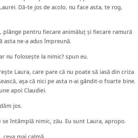
Laurei. Dă-te jos de acolo, nu face asta, te rog,
ă, plânge pentru fiecare animăluț și fiecare ramură
că asta ne-a adus împreună.
ar nu folosește la nimic? spun eu.
ște Laura, care pare că nu poate să iasă din criza
sească, așa că nici pe asta n-ai gândit-o foarte bine.
pune apoi Claudiei.
 dăm jos.
nu se întâmplă nimic, zău. Eu sunt Laura, apropo.
, ceva mai calmă.