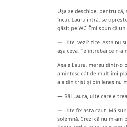
Ușa se deschide, pentru că,
încui. Laura intră, se opreș
găsit pe WC. Îmi spun că un ho
— Uite, vezi? zice. Asta nu s
așa ceva. Te întrebai ce n-a 
Așa e Laura, mereu dintr-o 
amintesc cât de mult îmi plă
aia din trist și din leneș nu 
— Băi Laura, uite care e trea
— Uite fix asta caut. Mă suni
solemnă. Crezi că nu m-am pri