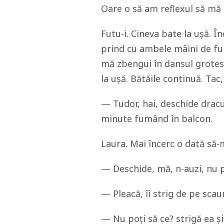
Oare o să am reflexul să mă
Futu-i. Cineva bate la ușă. Î
prind cu ambele mâini de fu
mă zbengui în dansul grotesc
la ușă. Bătăile continuă. Tac,
— Tudor, hai, deschide dracu
minute fumând în balcon.
Laura. Mai încerc o dată să-m
— Deschide, mă, n-auzi, nu pl
— Pleacă, îi strig de pe sca
— Nu poți să ce? strigă ea și