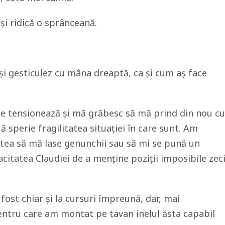
și ridică o sprânceană.
și gesticulez cu mâna dreaptă, ca și cum aș face
se tensionează și mă grăbesc să mă prind din nou cu
 sperie fragilitatea situației în care sunt. Am
putea să mă lase genunchii sau să mi se pună un
acitatea Claudiei de a menține poziții imposibile zec
 fost chiar și la cursuri împreună, dar, mai
entru care am montat pe tavan inelul ăsta capabil