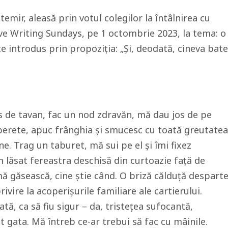
emir, aleasă prin votul colegilor la întâlnirea cu
ve Writing Sundays, pe 1 octombrie 2023, la tema: o
te introdus prin propoziția: „Și, deodată, cineva bate
ns de tavan, fac un nod zdravăn, mă dau jos de pe
e perete, apuc frânghia și smucesc cu toată greutatea
ne. Trag un taburet, mă sui pe el și îmi fixez
m lăsat fereastra deschisă din curtoazie față de
mă găsească, cine știe când. O briză călduță despart
ivire la acoperișurile familiare ale cartierului.
dată, ca să fiu sigur – da, tristețea sufocantă,
t gata. Mă întreb ce-ar trebui să fac cu mâinile.