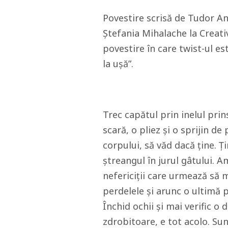
Povestire scrisă de Tudor Ant
Ștefania Mihalache la Creati
povestire în care twist-ul es
la ușă”.
Trec capătul prin inelul pri
scară, o pliez și o sprijin d
corpului, să văd dacă ține. Ți
ștreangul în jurul gâtului. A
nefericiții care urmează să 
perdelele și arunc o ultimă pr
Închid ochii și mai verific o 
zdrobitoare, e tot acolo. Sun