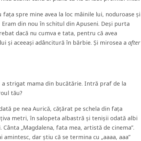
 fața spre mine avea la loc mâinile lui, noduroase și
. Eram din nou în schitul din Apuseni. Deși purta
rebat dacă nu cumva e tata, pentru că avea
ui și aceeași adâncitură în bărbie. Și mirosea a
after
 a strigat mama din bucătărie. Intră praf de la
roul tău?
ată pe nea Aurică, cățărat pe schela din fața
țiva metri, în salopeta albastră și tenișii odată albi
i. Cânta „Magdalena, fata mea, artistă de cinema”.
i amintesc, dar știu că se termina cu „aaaa, aaa”