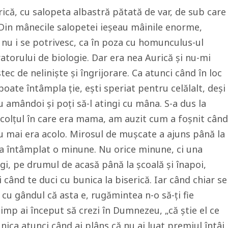
rică, cu salopeta albastră pătată de var, de sub care
 Din mânecile salopetei ieșeau mâinile enorme,
nu i se potrivesc, ca în poza cu homunculus-ul
atorului de biologie. Dar era nea Aurică și nu-mi
c de neliniște și îngrijorare. Ca atunci când în loc
 poate întâmpla ție, ești speriat pentru celălalt, deși
u amândoi și poți să-l atingi cu mâna. S-a dus la
n colțul în care era mama, am auzit cum a foșnit când
nu mai era acolo. Mirosul de mușcate a ajuns până la
-a întâmplat o minune. Nu orice minune, ci una
egi, pe drumul de acasă până la școală și înapoi,
 când te duci cu bunica la biserică. Iar când chiar se
 cu gândul că asta e, rugămintea n-o să-ți fie
 timp ai început să crezi în Dumnezeu, „că știe el ce
nica atunci când ai plâns că nu ai luat premiul întâi.