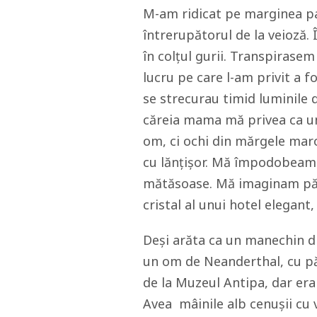
M-am ridicat pe marginea pa
întrerupătorul de la veioză.
în colțul gurii. Transpirase
lucru pe care l-am privit a f
se strecurau timid luminile d
căreia mama mă privea ca un
om, ci ochi din mărgele maron
cu lănțișor. Mă împodobeam c
mătăsoase. Mă imaginam păși
cristal al unui hotel elegant
Deși arăta ca un manechin d
un om de Neanderthal, cu p
de la Muzeul Antipa, dar era
Avea mâinile alb cenușii cu v