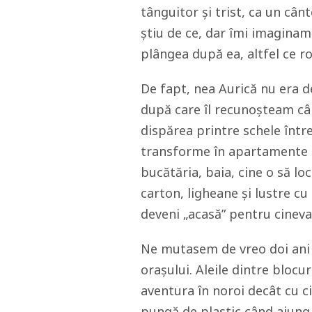
tânguitor și trist, ca un câ
știu de ce, dar îmi imaginam 
plângea după ea, altfel ce ros
De fapt, nea Aurică nu era d
după care îl recunoșteam câ
dispărea printre schele într
transforme în apartamente c
bucătăria, baia, cine o să lo
carton, ligheane și lustre cu
deveni „acasă” pentru cineva
Ne mutasem de vreo doi ani î
orașului. Aleile dintre blocu
aventura în noroi decât cu c
pungă de plastic când ajung 