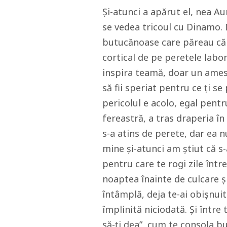
Și-atunci a apărut el, nea Au
se vedea tricoul cu Dinamo.
butucănoase care păreau că 
cortical de pe peretele labor
inspira teamă, doar un ameste
să fii speriat pentru ce ți se
pericolul e acolo, egal pentr
fereastră, a tras draperia î
s-a atins de perete, dar ea 
mine și-atunci am știut că s
pentru care te rogi zile într
noaptea înainte de culcare și
întâmplă, deja te-ai obișnuit
împlinită niciodată. Și între
să-ți dea”, cum te consola bu