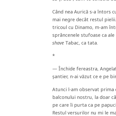
Când nea Aurică s-a întors cu
mai negre decât restul pielii
tricoul cu Dinamo, m-am înt
sprâncenele stufoase ca ale l
shave
Tabac, ca tata.
*
— Închide fereastra, Angela!
șantier, n-ai văzut ce e pe bi
Atunci l-am observat prima d
balconului nostru, la doar câ
pe care îi purta ca pe papuc
Restul versurilor nu mi le ma