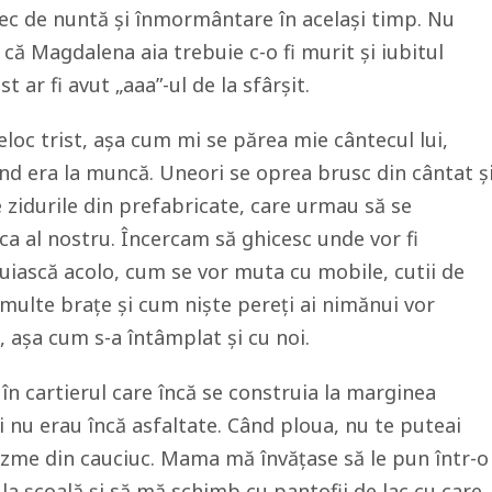
ntec de nuntă și înmormântare în același timp. Nu
că Magdalena aia trebuie c-o fi murit și iubitul
t ar fi avut „aaa”-ul de la sfârșit.
eloc trist, așa cum mi se părea mie cântecul lui,
nd era la muncă. Uneori se oprea brusc din cântat ș
e zidurile din prefabricate, care urmau să se
a al nostru. Încercam să ghicesc unde vor fi
cuiască acolo, cum se vor muta cu mobile, cutii de
 multe brațe și cum niște pereți ai nimănui vor
, așa cum s-a întâmplat și cu noi.
n cartierul care încă se construia la marginea
ri nu erau încă asfaltate. Când ploua, nu te puteai
izme din cauciuc. Mama mă învățase să le pun într-o
la școală și să mă schimb cu pantofii de lac cu care