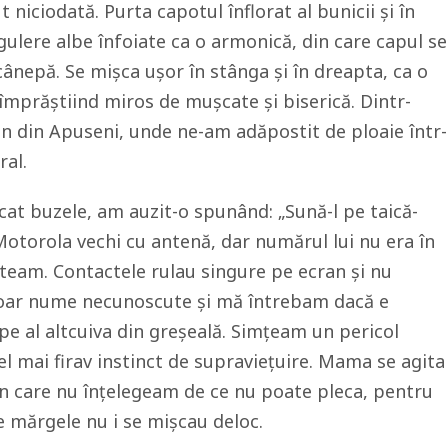
 niciodată. Purta capotul înflorat al bunicii și în
 gulere albe înfoiate ca o armonică, din care capul se
cânepă. Se mișca ușor în stânga și în dreapta, ca o
împrăștiind miros de mușcate și biserică. Dintr-
n din Apuseni, unde ne-am adăpostit de ploaie într-
al.
șcat buzele, am auzit-o spunând: „Sună-l pe taică-
 Motorola vechi cu antenă, dar numărul lui nu era în
team. Contactele rulau singure pe ecran și nu
doar nume necunoscute și mă întrebam dacă e
pe al altcuiva din greșeală. Simțeam un pericol
el mai firav instinct de supraviețuire. Mama se agita
in care nu înțelegeam de ce nu poate pleca, pentru
de mărgele nu i se mișcau deloc.