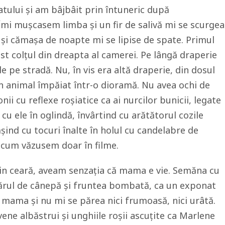
tului și am bâjbâit prin întuneric după
 Îmi mușcasem limba și un fir de salivă mi se scurgea
m și cămașa de noapte mi se lipise de spate. Primul
ost colțul din dreapta al camerei. Pe lângă draperie
e pe stradă. Nu, în vis era altă draperie, din dosul
 animal împăiat într-o dioramă. Nu avea ochi de
ii cu reflexe roșiatice ca ai nurcilor bunicii, legate
u ele în oglindă, învârtind cu arătătorul cozile
nd cu tocuri înalte în holul cu candelabre de
, cum văzusem doar în filme.
in ceară, aveam senzația că mama e vie. Semăna cu
ărul de cânepă și fruntea bombată, ca un exponat
 mama și nu mi se părea nici frumoasă, nici urâtă.
ene albăstrui și unghiile roșii ascuțite ca Marlene