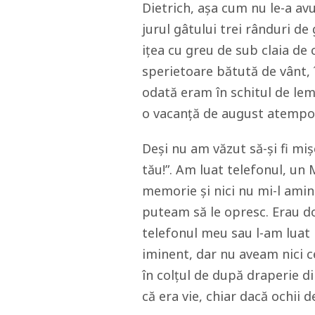
Dietrich, așa cum nu le-a avut
jurul gâtului trei rânduri de
ițea cu greu de sub claia de 
sperietoare bătută de vânt, 
odată eram în schitul de lem
o vacanță de august atempor
Deși nu am văzut să-și fi mi
tău!”. Am luat telefonul, un
memorie și nici nu mi-l amin
puteam să le opresc. Erau 
telefonul meu sau l-am luat 
iminent, dar nu aveam nici c
în colțul de după draperie d
că era vie, chiar dacă ochii 