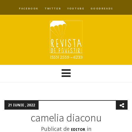
FACEBOOK
TWITTER
YOUTUBE
GOODREADS
21 IUNIE , 2022
camelia diaconu
Publicat de
in
EDITOR