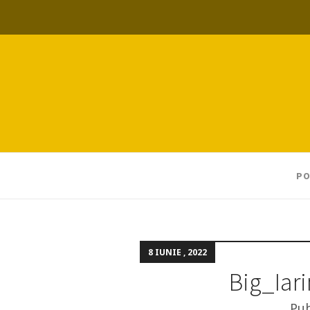
PO
8 IUNIE , 2022
Big_Iar
Pub