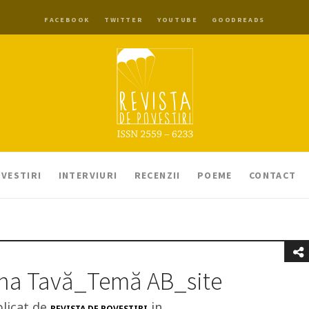
FACEBOOK
TWITTER
YOUTUBE
GOODREADS
VESTIRI
INTERVIURI
RECENZII
POEME
CONTACT
ina Tavă_Temă AB_site
licat de
in
REVISTA DE POVESTIRI