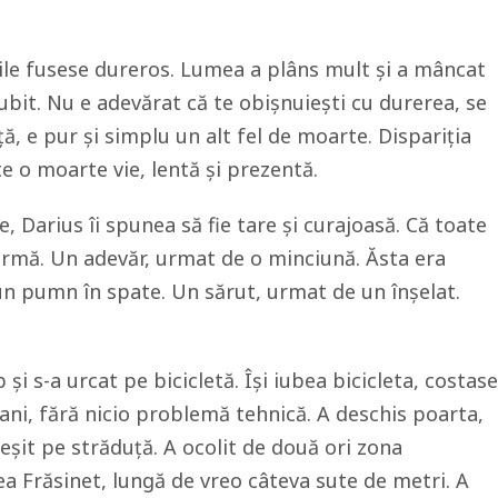
ile fusese dureros. Lumea a plâns mult și a mâncat
ubit. Nu e adevărat că te obișnuiești cu durerea, se
ă, e pur și simplu un alt fel de moarte. Dispariția
e o moarte vie, lentă și prezentă.
 Darius îi spunea să fie tare și curajoasă. Că toate
a urmă. Un adevăr, urmat de o minciună. Ăsta era
un pumn în spate. Un sărut, urmat de un înșelat.
și s-a urcat pe bicicletă. Își iubea bicicleta, costase
 ani, fără nicio problemă tehnică. A deschis poarta,
 ieșit pe străduță. A ocolit de două ori zona
eea Frăsinet, lungă de vreo câteva sute de metri. A