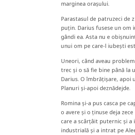
marginea orașului.
Parastasul de patruzeci de z
puțin. Darius fusese un om i
gândi ea. Asta nu e obișnuinț
unui om pe care-l iubești est
Uneori, când aveau probleme,
trec și o să fie bine până l
Darius. O îmbrățișare, apoi 
Planuri și-apoi deznădejde.
Romina și-a pus casca pe cap 
o avere și o ținuse deja zece
care a scârțâit puternic și a
industrială și a intrat pe Al