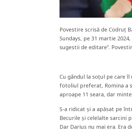
Povestire scrisă de Codruț Ba
Sundays, pe 31 martie 2024, l
sugestii de editare”. Povesti
Cu gândul la soțul pe care îl
fotoliul preferat, Romina a s
aproape 11 seara, dar mintea
S-a ridicat și a apăsat pe în
Becurile și celelalte sarcini 
Dar Darius nu mai era. Era d