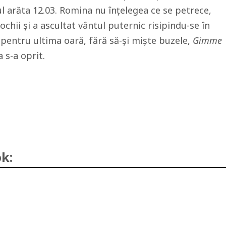
ul arăta 12.03. Romina nu înțelegea ce se petrece,
ochii și a ascultat vântul puternic risipindu-se în
 pentru ultima oară, fără să-și miște buzele,
Gimme
a s-a oprit.
k: