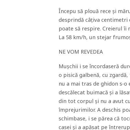
Începu să plouă rece și măru
desprindă câțiva centimetri 
poate să respire. Creierul îi
La 58 km/h, un stejar frumos
NE VOM REVEDEA
Mușchii i se încordaseră dure
o pisică galbenă, cu zgardă, 
nu a mai tras de ghidon s-o e
descălecat buimacă și a lăsa
din tot corpul și nu a avut c
împrejurimilor. A deschis poar
schimbase, i se părea că tocm
casei și a apăsat pe întreru