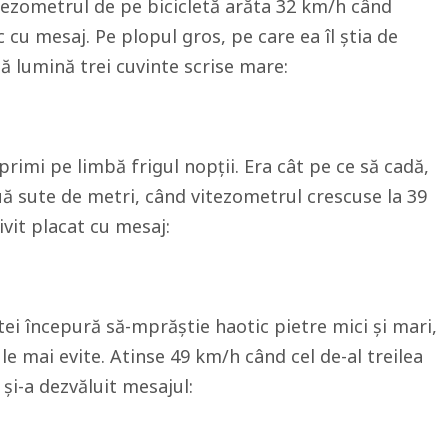
tezometrul de pe bicicletă arăta 32 km/h când
cu mesaj. Pe plopul gros, pe care ea îl știa de
etă lumină trei cuvinte scrise mare:
rimi pe limbă frigul nopții. Era cât pe ce să cadă,
uă sute de metri, când vitezometrul crescuse la 39
ivit placat cu mesaj:
letei începură să-mprăștie haotic pietre mici și mari,
e mai evite. Atinse 49 km/h când cel de-al treilea
 și-a dezvăluit mesajul: