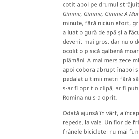
cotit apoi pe drumul străjui
Gimme, Gimme, Gimme A Man 
minute, fără niciun efort, gra
a luat o gură de apă și a făc
devenit mai gros, dar nu o de
ocolit o pisică galbenă moart
plămâni. A mai mers zece min
apoi cobora abrupt înapoi spr
pedalat ultimii metri fără să
s-ar fi oprit o clipă, ar fi p
Romina nu s-a oprit.
Odată ajunsă în vârf, a încep
repede, la vale. Un fior de fr
frânele bicicletei nu mai fu