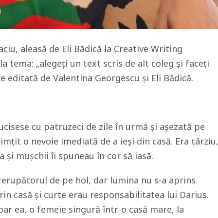
ciu, aleasă de Eli Bădică la Creative Writing
a tema: „alegeți un text scris de alt coleg și faceți
re editată de Valentina Georgescu și Eli Bădică.
 ucisese cu patruzeci de zile în urmă și așezată pe
imțit o nevoie imediată de a ieși din casă. Era târziu
 și mușchii îi spuneau în cor să iasă.
trerupătorul de pe hol, dar lumina nu s-a aprins.
prin casă și curte erau responsabilitatea lui Darius.
oar ea, o femeie singură într-o casă mare, la