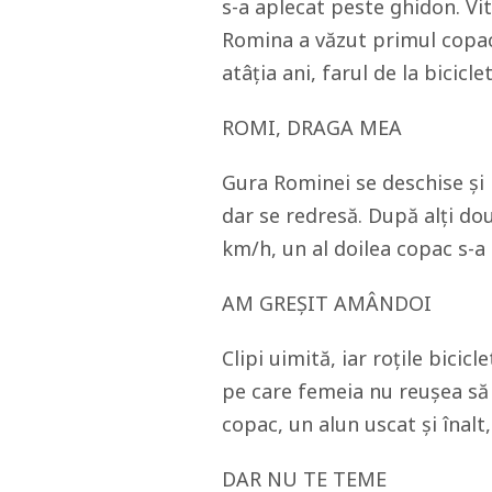
s-a aplecat peste ghidon. Vi
Romina a văzut primul copac 
atâția ani, farul de la bicicl
ROMI, DRAGA MEA
Gura Rominei se deschise și p
dar se redresă. După alți do
km/h, un al doilea copac s-a 
AM GREȘIT AMÂNDOI
Clipi uimită, iar roțile bicic
pe care femeia nu reușea să l
copac, un alun uscat și înalt,
DAR NU TE TEME