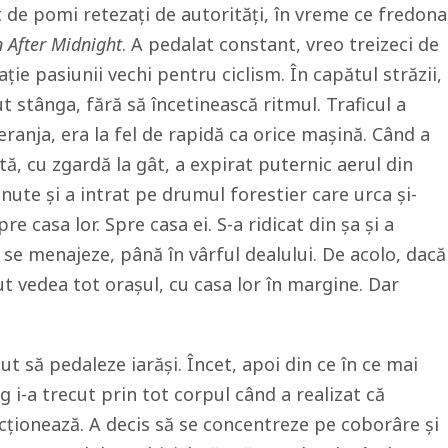
t de pomi retezați de autorități, în vreme ce fredona
After Midnight
. A pedalat constant, vreo treizeci de
ție pasiunii vechi pentru ciclism. În capătul străzii,
ut stânga, fără să încetinească ritmul. Traficul a
ranja, era la fel de rapidă ca orice mașină. Când a
ă, cu zgardă la gât, a expirat puternic aerul din
ute și a intrat pe drumul forestier care urca și-
e casa lor. Spre casa ei. S-a ridicat din șa și a
 se menajeze, până în vârful dealului. De acolo, dacă
utut vedea tot orașul, cu casa lor în margine. Dar
ut să pedaleze iarăși. Încet, apoi din ce în ce mai
ig i-a trecut prin tot corpul când a realizat că
ncționează. A decis să se concentreze pe coborâre și