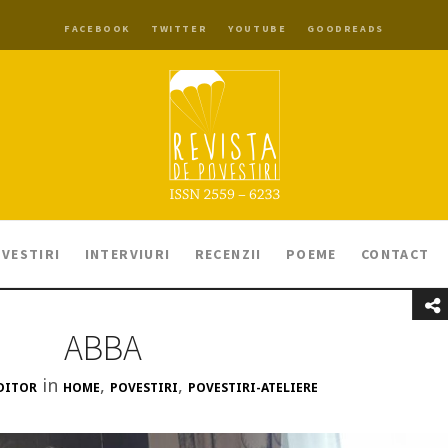
FACEBOOK
TWITTER
YOUTUBE
GOODREADS
VESTIRI
INTERVIURI
RECENZII
POEME
CONTACT
ABBA
in
,
,
DITOR
HOME
POVESTIRI
POVESTIRI-ATELIERE