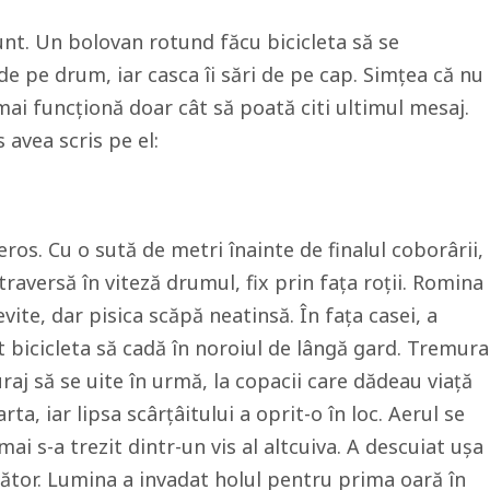
nt. Un bolovan rotund făcu bicicleta să se
de pe drum, iar casca îi sări de pe cap. Simțea că nu
 mai funcționă doar cât să poată citi ultimul mesaj.
 avea scris pe el:
ros. Cu o sută de metri înainte de finalul coborârii,
traversă în viteză drumul, fix prin fața roții. Romina
vite, dar pisica scăpă neatinsă. În fața casei, a
t bicicleta să cadă în noroiul de lângă gard. Tremura
uraj să se uite în urmă, la copacii care dădeau viață
ta, iar lipsa scârțâitului a oprit-o în loc. Aerul se
ai s-a trezit dintr-un vis al altcuiva. A descuiat ușa
pător. Lumina a invadat holul pentru prima oară în