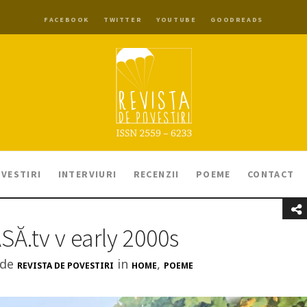
FACEBOOK
TWITTER
YOUTUBE
GOODREADS
VESTIRI
INTERVIURI
RECENZII
POEME
CONTACT
SĂ.tv v early 2000s
 de
in
,
REVISTA DE POVESTIRI
HOME
POEME