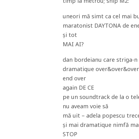
timp la metrou; snip M2:
uneori mă simt ca cel mai b
maratonist DAYTONA de ene
și tot
MAI AI?
dan bordeianu care striga-
dramatique over&over&ove
end over
again DE CE
pe un soundtrack de la o tel
nu aveam voie să
mă uit – adela popescu trec
și mai dramatique nimfă m
STOP