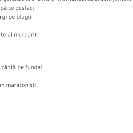
upă ce desfaci
gi pe blugi)
s te-ai murdărit
 cântă pe fundal
un maratonist: