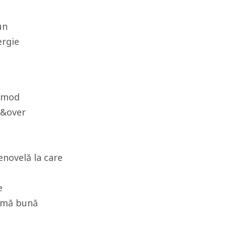
un
rgie
n mod
r&over
enovelă la care
e
amă bună