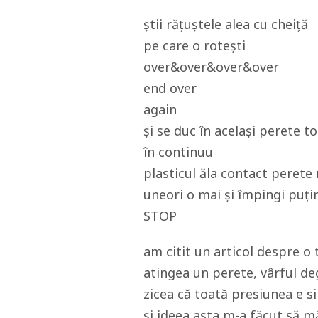
știi rățuștele alea cu cheiță
pe care o rotești
over&over&over&over
end over
again
și se duc în același perete t
în continuu
plasticul ăla contact perete 
uneori o mai și împingi puțin
STOP
am citit un articol despre o 
atingea un perete, vârful deg
zicea că toată presiunea e s
și ideea asta m-a făcut să mă