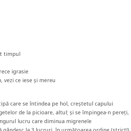
ot timpul
rece igrasie
, vezi ce iese și mereu
tipă care se întindea pe hol, creștetul capului
etelor de la picioare, altul; și se împingea-n pereți,
ingurul lucru care diminua migrenele
 gândesc la 3 lucruri, în următoarea ordine (strict!)