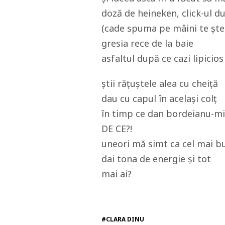
doză de heineken, click-ul d
(cade spuma pe mâini te șter
gresia rece de la baie
asfaltul după ce cazi lipicio
știi rățuștele alea cu cheiță
dau cu capul în același colț
în timp ce dan bordeianu-mi
DE CE?!
uneori mă simt ca cel mai b
dai tona de energie și tot
mai ai?
#CLARA DINU