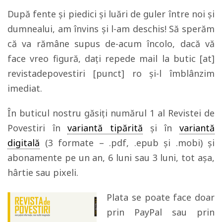
După fente și piedici și luări de guler între noi și
dumnealui, am învins și l-am deschis! Să sperăm
că va rămâne supus de-acum încolo, dacă vă
face vreo figură, dați repede mail la butic [at]
revistadepovestiri [punct] ro și-l îmblânzim
imediat.
În buticul nostru găsiți numărul 1 al Revistei de
Povestiri în
variantă tipărită
și în
variantă
digitală
(3 formate – .pdf, .epub și .mobi) și
abonamente pe un an, 6 luni sau 3 luni, tot așa,
hârtie sau pixeli.
Plata se poate face doar
prin PayPal sau prin