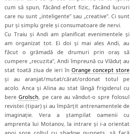
cum să spun, făcând efort fizic, făcând lucruri
care nu sunt „inteligente” sau „creative”. Ci sunt
pur și simplu grele și consumatoare de nervi.
Cu Traiu și Andi am planificat evenimentele și
am organizat tot. Ei doi și mai ales Andi, au
făcut o grămadă de drumuri prin oraș să
cumpere „recuzita”, Andi împreună cu Vlăduț au
stat toată ziua de ieri în
Orange concept store
și au aranjat/mutat/cărat/ordonat totul pe
acolo. Anca și Alina au stat lângă frigiderul cu
bere
Grolsch
, pe care au vândut-o spre folosul
revistei (tipar) și au împărțit antrenamentele de
imaginație. Vera a ștampilat oamenii cu
amprenta lui Motanov, la intrare și i-a orientat
apoi spre colțul cu shadow puppets, să facă