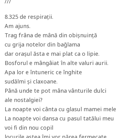
///
8.325 de respirații.
Am ajuns.
Trag frâna de mână din obișnuință
cu grija notelor din bağlama
dar orașul ăsta e mai plat ca o lipie.
Bosforul e mângâiat în alte valuri aurii.
Apa lor e întuneric ce înghite
sudălmi și claxoane.
Până unde te pot mâna vânturile dulci
ale nostalgiei?
La noapte voi cânta cu glasul mamei mele
La noapte voi dansa cu pasul tatălui meu
voi fi din nou copil
locurile astea îmi vor părea fermecate.