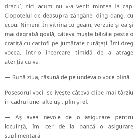
dracu’, nici acum nu v-a venit mintea la cap.
Clopoţelul de deasupra zăngăne, ding dang, cu
ecou. Nimeni. În vitrina cu geam, verzuie şi ea şi
mai degrabă goală, câteva muşte bâzâie peste o
cratiţă cu cartofi pe jumătate curăţaţi. Îmi dreg
vocea, într-o încercare timidă de a atrage
atenţia cuiva.
— Bună ziua, răsună de pe undeva o voce plină.
Posesorul vocii se iveşte câteva clipe mai târziu
în cadrul unei alte uşi, plin şi el.
— Aş avea nevoie de o asigurare pentru
locuinţă, îmi cer de la bancă o asigurare
suplimentară.