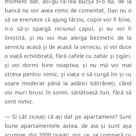
moment dat, asi-gu-ra-rea Bucşă ţi-o dă, de la
bancă nu vor avea nimic de comentat, Dan nu o
să se enerveze că ajung târziu, copiii vor fi bine,
n-o să-şi spargă niciunul capul, şi eu voi fi
liniştită, şi nu voi mai alerga bezmetic de la
serviciu acasă şi de acasă la serviciu, şi voi duce
o viaţă echilibrată, fără cafele cu zahăr şi ţigări,
şi voi dormi bine noaptea, şi nu mă voi mai
stresa pentru nimic, şi viaţa o să curgă lin şi cu
soare moderat până la adânci bătrâneţi, când
voi muri brusc în somn, sănătoasă tun, fără să
simt nimic.
— Si cât ziceaţi că aţi dat pe apartament? Sunt
bune apartamentele astea, de aia şi sunt aşa
scumpe, din 2009 ziceaţi, noi, ce, se compară cu