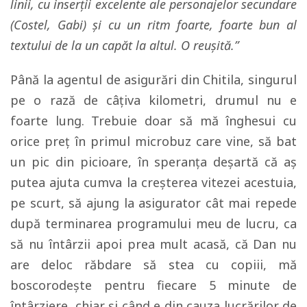
linii, cu inserții excelente ale personajelor secundare
(Costel, Gabi) și cu un ritm foarte, foarte bun al
textului de la un capăt la altul. O reușită.”
Până la agentul de asigurări din Chitila, singurul
pe o rază de câţiva kilometri, drumul nu e
foarte lung. Trebuie doar să mă înghesui cu
orice preţ în primul microbuz care vine, să bat
un pic din picioare, în speranţa deşartă că aş
putea ajuta cumva la creşterea vitezei acestuia,
pe scurt, să ajung la asigurator cât mai repede
după terminarea programului meu de lucru, ca
să nu întârzii apoi prea mult acasă, că Dan nu
are deloc răbdare să stea cu copiii, mă
boscorodeşte pentru fiecare 5 minute de
întârziere, chiar şi când e din cauza lucrărilor de