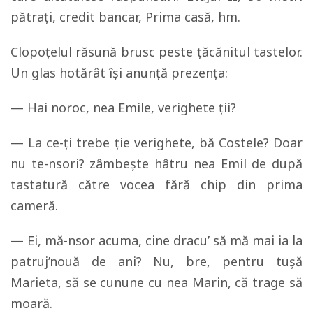
pătraţi, credit bancar, Prima casă, hm.
Clopoţelul răsună brusc peste ţăcănitul tastelor.
Un glas hotărât îşi anunţă prezenţa:
— Hai noroc, nea Emile, verighete ţii?
— La ce-ţi trebe ţie verighete, bă Costele? Doar
nu te-nsori? zâmbeşte hâtru nea Emil de după
tastatură către vocea fără chip din prima
cameră.
— Ei, mă-nsor acuma, cine dracu’ să mă mai ia la
patruj’nouă de ani? Nu, bre, pentru tuşă
Marieta, să se cunune cu nea Marin, că trage să
moară.