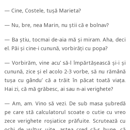
— Cine, Costele, tuşă Marieta?
— Nu, bre, nea Marin, nu ştii că e bolnav?
— Ba ştiu, tocmai de-aia mă şi miram. Aha, deci
el. Păi şi cine-i cunună, vorbirăţi cu popa?
— Vorbirăm, vine acu’ să-l împărtăşească şi-i şi
cunună, zice şi el acolo 2-3 vorbe, să nu rămână
tuşa cu gându’ că a trăit în păcat toată viaţa.
Hai zi, că mă grăbesc, ai sau n-ai verighete?
— Am, am. Vino să vezi. De sub masa şubredă
pe care stă calculatorul scoate o cutie cu vreo
zece verighete roşiatice prăfuite. Scrutează cu
ochi de vultur, uite, astea cred că-s bune, că