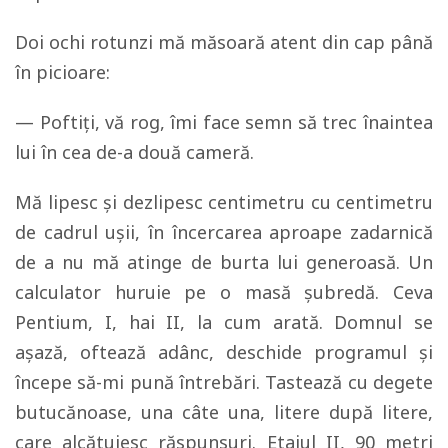
Doi ochi rotunzi mă măsoară atent din cap până
în picioare:
— Poftiţi, vă rog, îmi face semn să trec înaintea
lui în cea de-a două cameră.
Mă lipesc şi dezlipesc centimetru cu centimetru
de cadrul uşii, în încercarea aproape zadarnică
de a nu mă atinge de burta lui generoasă. Un
calculator huruie pe o masă şubredă. Ceva
Pentium, I, hai II, la cum arată. Domnul se
aşază, oftează adânc, deschide programul şi
începe să-mi pună întrebări. Tastează cu degete
butucănoase, una câte una, litere după litere,
care alcătuiesc răspunsuri. Etajul II, 90 metri