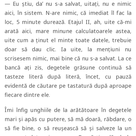
— Eu ştiu, da’ nu s-a salvat, uitaţi, nu e nimic
aici, în sistem. N-are nimic, că imediat îl fac la
loc, 5 minute durează. Etajul II, ah, uite că-mi
arată aici, mare minune calculatoarele astea,
uite cum a ţinut el minte toate datele, trebuie
doar să dau clic. Ia uite, la menţiuni nu
scrisesem nimic, mai bine că nu s-a salvat. La ce
bancă aţi zis, degetele grăsune continuă să
tasteze literă după literă, încet, cu pauză
evidentă de căutare pe tastatură după aproape
fiecare dintre ele.
Îmi înfig unghiile de la arătătoare în degetele
mari şi apăs cu putere, să mă doară, răbdare, o
să fie bine, o să reuşească să şi salveze la un