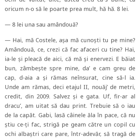
oricum n-o să le poarte prea mult, hă hă. 8 lei.
— 8 lei una sau amândouă?
— Hai, mă Costele, aşa mă cunoşti tu pe mine?
Amândouă, ce, crezi că fac afaceri cu tine? Hai,
ia-le şi pleacă de aici, că mă şi enervezi. E băiat
bun, zâmbeşte spre mine, da’ e cam greu de
cap, d-aia a şi rămas neînsurat, cine să-l ia.
Unde am rămas, deci etajul II, nouăj’ de metri,
credit, din 2009. Salvez şi e gata. Uf, fir-ar al
dracu’, am uitat să dau print. Trebuie să o iau
de la capăt. Gabi, lasă câinele ăla în pace, că nu
ştiu ce-ţi fac, strigă pe geam către un copil cu
ochi albaştri care pare, într-adevăr, să tragă de