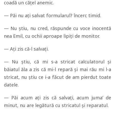
coadă un căţel anemic.
— Păi nu aţi salvat formularul? încerc timid.
— Nu ştiu, nu cred, răspunde cu voce inocentă
nea Emil, cu ochii aproape lipiţi de monitor.
— Aţi zis că-l salvaţi.
— Nu ştiu, că mi s-a stricat calculatorul şi
băiatul ăla a zis că mi-l repară şi mai rău mi l-a
stricat, nu ştiu ce i-a făcut de am pierdut toate
datele.
— Păi acum aţi zis că salvaţi, acum juma’ de
minut, nu are legătură cu stricatul şi reparatul.