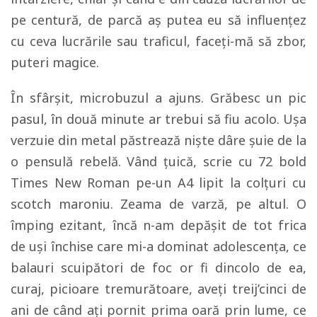
pe centură, de parcă aş putea eu să influenţez
cu ceva lucrările sau traficul, faceţi-mă să zbor,
puteri magice.
În sfârşit, microbuzul a ajuns. Grăbesc un pic
pasul, în două minute ar trebui să fiu acolo. Uşa
verzuie din metal păstrează nişte dâre şuie de la
o pensulă rebelă. Vând ţuică, scrie cu 72 bold
Times New Roman pe-un A4 lipit la colţuri cu
scotch maroniu. Zeama de varză, pe altul. O
împing ezitant, încă n-am depăşit de tot frica
de uşi închise care mi-a dominat adolescenţa, ce
balauri scuipători de foc or fi dincolo de ea,
curaj, picioare tremurătoare, aveţi treij’cinci de
ani de când aţi pornit prima oară prin lume, ce