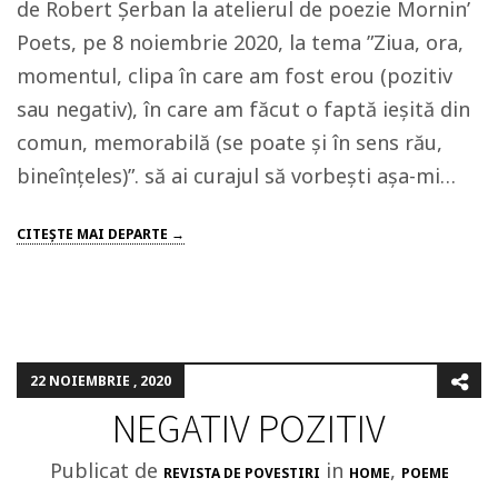
de Robert Șerban la atelierul de poezie Mornin’
Poets, pe 8 noiembrie 2020, la tema ”Ziua, ora,
momentul, clipa în care am fost erou (pozitiv
sau negativ), în care am făcut o faptă ieșită din
comun, memorabilă (se poate și în sens rău,
bineînțeles)”. să ai curajul să vorbești așa-mi…
CITEŞTE MAI DEPARTE →
22 NOIEMBRIE , 2020
NEGATIV POZITIV
Publicat de
in
,
REVISTA DE POVESTIRI
HOME
POEME