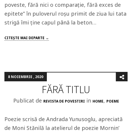
poveste, fără nici o comparație, fără exces de
epitete” în puloverul roșu primit de ziua lui tata
strigă îmi ține capul până la beton…
CITEŞTE MAI DEPARTE →
8 NOIEMBRIE , 2020
FĂRĂ TITLU
Publicat de
in
,
REVISTA DE POVESTIRI
HOME
POEME
Poezie scrisă de Andrada Yunusoglu, apreciată
de Moni Stănilă la atelierul de poezie Mornin’