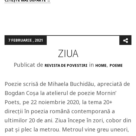
CITEŞTE MAI DEPARTE →
7 FEBRUARIE , 2021
ZIUA
Publicat de
in
,
REVISTA DE POVESTIRI
HOME
POEME
Poezie scrisă de Mihaela Buchidău, apreciată de
Bogdan Coșa la atelierul de poezie Mornin’
Poets, pe 22 noiembrie 2020, la tema 20+
direcții în poezia română contemporană a
ultimilor 20 de ani. Ziua începe în zori, cobor din
pat și plec la metrou. Metroul vine greu uneori,