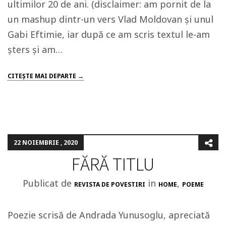
ultimilor 20 de ani. (disclaimer: am pornit de la
un mashup dintr-un vers Vlad Moldovan și unul
Gabi Eftimie, iar după ce am scris textul le-am
șters și am…
CITEŞTE MAI DEPARTE →
22 NOIEMBRIE , 2020
FĂRĂ TITLU
Publicat de
in
,
REVISTA DE POVESTIRI
HOME
POEME
Poezie scrisă de Andrada Yunusoglu, apreciată