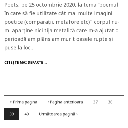
Poets, pe 25 octombrie 2020, la tema ”poemul
în care să fie utilizate cât mai multe imagini
poetice (comparații, metafore etc)”. corpul nu-
mi aparține nici tija metalică care m-a ajutat o
perioadă am plâns am murit oasele rupte și
puse la loc…
CITEŞTE MAI DEPARTE →
« Prima pagina
‹ Pagina anterioara
37
38
39
40
Următoarea pagină ›