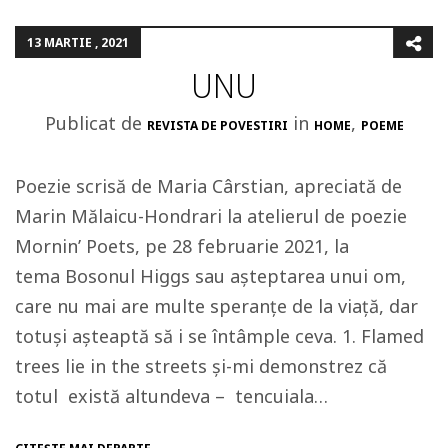
13 MARTIE , 2021
UNU
Publicat de
in
,
REVISTA DE POVESTIRI
HOME
POEME
Poezie scrisă de Maria Cârstian, apreciată de
Marin Mălaicu-Hondrari la atelierul de poezie
Mornin’ Poets, pe 28 februarie 2021, la
tema Bosonul Higgs sau așteptarea unui om,
care nu mai are multe speranțe de la viață, dar
totuși așteaptă să i se întâmple ceva. 1. Flamed
trees lie in the streets și-mi demonstrez că
totul există altundeva – tencuiala…