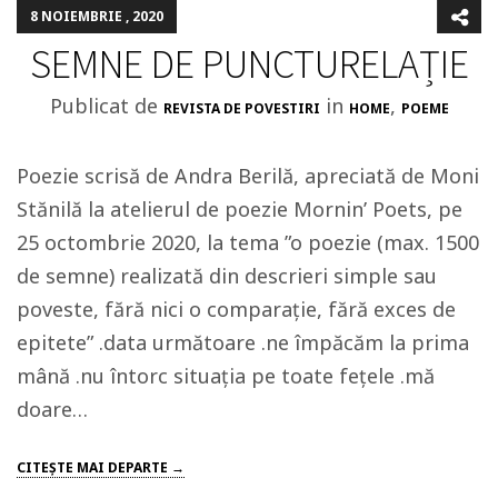
8 NOIEMBRIE , 2020
SEMNE DE PUNCTURELAȚIE
Publicat de
in
,
REVISTA DE POVESTIRI
HOME
POEME
Poezie scrisă de Andra Berilă, apreciată de Moni
Stănilă la atelierul de poezie Mornin’ Poets, pe
25 octombrie 2020, la tema ”o poezie (max. 1500
de semne) realizată din descrieri simple sau
poveste, fără nici o comparație, fără exces de
epitete” .data următoare .ne împăcăm la prima
mână .nu întorc situația pe toate fețele .mă
doare…
CITEŞTE MAI DEPARTE →