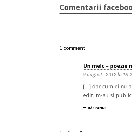
Comentarii faceboo
1 comment
Un melc – poezie n
9 august , 2012 la 18:
[…] dar cum ei nu au
edit. m-au si publi
RĂSPUNDE