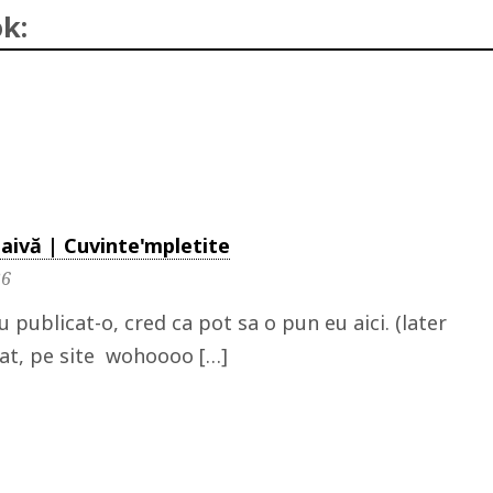
k:
aivă | Cuvinte'mpletite
26
 publicat-o, cred ca pot sa o pun eu aici. (later
cat, pe site wohoooo […]