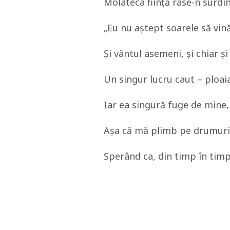
Molateca fiinţă râse-n surdi
„Eu nu aştept soarele să vin
Şi vântul asemeni, şi chiar ş
Un singur lucru caut – ploaia
Iar ea singură fuge de mine, 
Aşa că mă plimb pe drumuri
Sperând ca, din timp în timp,