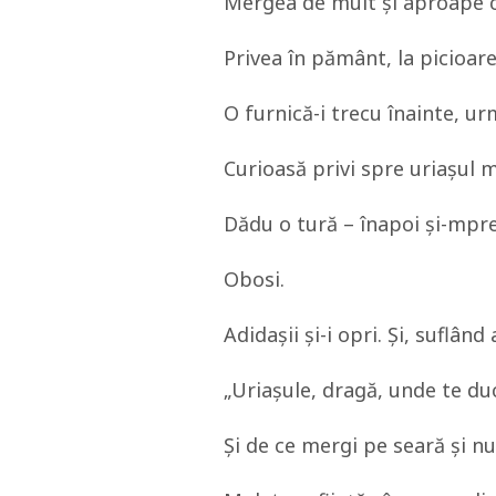
Mergea de mult şi aproape că
Privea în pământ, la picioare
O furnică-i trecu înainte, u
Curioasă privi spre uriaşul 
Dădu o tură – înapoi şi-mprej
Obosi.
Adidaşii şi-i opri. Şi, suflând 
„Uriaşule, dragă, unde te du
Şi de ce mergi pe seară şi nu