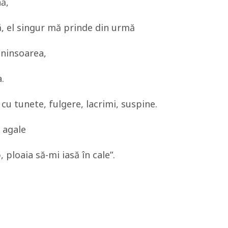
nă,
ă, el singur mă prinde din urmă
i ninsoarea,
.
cu tunete, fulgere, lacrimi, suspine.
 agale
 ploaia să-mi iasă în cale”.