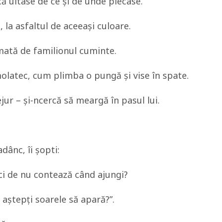
 uitase de ce şi de unde plecase.
, la asfaltul de aceeaşi culoare.
rmată de familionul cuminte.
molatec, cum plimba o pungă şi vise în spate.
ur – şi-ncercă să meargă în pasul lui.
adânc, îi şopti:
ci de nu contează când ajungi?
 aştepţi soarele să apară?”.