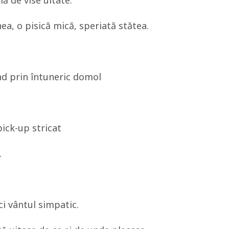
ă de vise uitate.
ea, o pisică mică, speriată stătea.
ând prin întuneric domol
ick-up stricat
.
ci vântul simpatic.