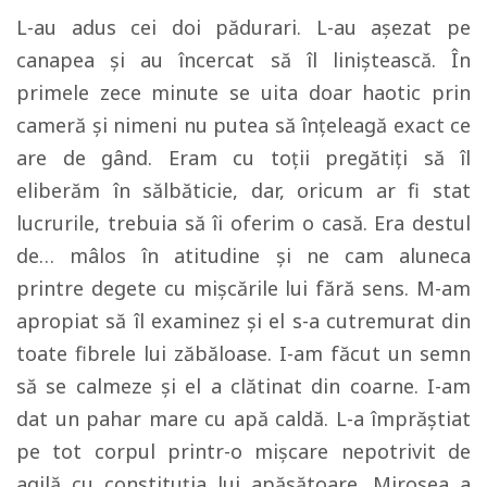
L-au adus cei doi pădurari. L-au așezat pe
canapea și au încercat să îl liniștească. În
primele zece minute se uita doar haotic prin
cameră și nimeni nu putea să înțeleagă exact ce
are de gând. Eram cu toții pregătiți să îl
eliberăm în sălbăticie, dar, oricum ar fi stat
lucrurile, trebuia să îi oferim o casă. Era destul
de… mâlos în atitudine și ne cam aluneca
printre degete cu mișcările lui fără sens. M-am
apropiat să îl examinez și el s-a cutremurat din
toate fibrele lui zăbăloase. I-am făcut un semn
să se calmeze și el a clătinat din coarne. I-am
dat un pahar mare cu apă caldă. L-a împrăștiat
pe tot corpul printr-o mișcare nepotrivit de
agilă cu constituția lui apăsătoare. Mirosea a