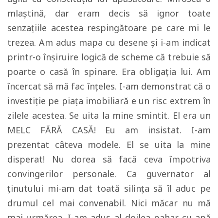
mlaștină, dar eram decis să ignor toate
senzațiile acestea respingătoare pe care mi le
trezea. Am adus mapa cu desene și i-am indicat
printr-o înșiruire logică de scheme că trebuie să
poarte o casă în spinare. Era obligația lui. Am
încercat să mă fac înțeles. I-am demonstrat că o
investiție pe piața imobiliară e un risc extrem în
zilele acestea. Se uita la mine smintit. El era un
MELC FĂRĂ CASĂ! Eu am insistat. I-am
prezentat câteva modele. El se uita la mine
disperat! Nu dorea să facă ceva împotriva
convingerilor personale. Ca guvernator al
ținutului mi-am dat toată silința să îl aduc pe
drumul cel mai convenabil. Nici măcar nu mă
mai urmărea. I-am adus al doilea pahar cu apă