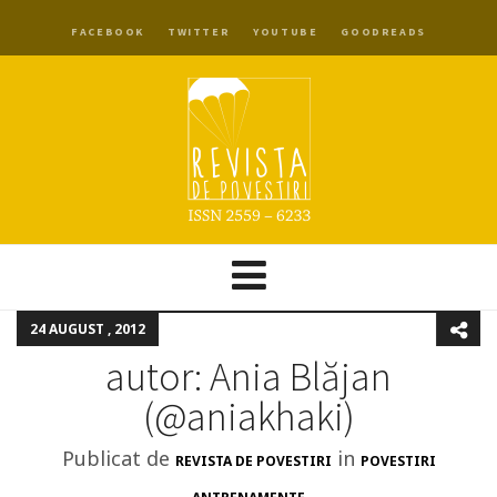
FACEBOOK
TWITTER
YOUTUBE
GOODREADS
24 AUGUST , 2012
autor: Ania Blăjan
(@aniakhaki)
Publicat de
in
REVISTA DE POVESTIRI
POVESTIRI