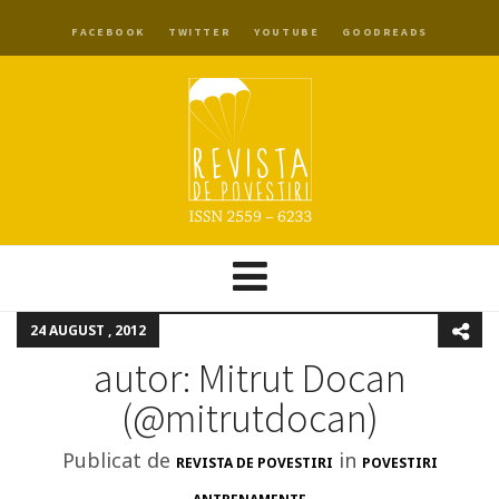
FACEBOOK
TWITTER
YOUTUBE
GOODREADS
24 AUGUST , 2012
autor: Mitrut Docan
(@mitrutdocan)
Publicat de
in
REVISTA DE POVESTIRI
POVESTIRI