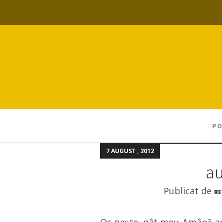
PO
7 AUGUST , 2012
au
Publicat de
RE