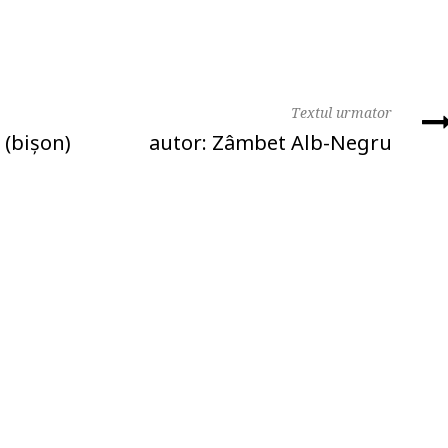
Textul urmator
 (bişon)
autor: Zâmbet Alb-Negru