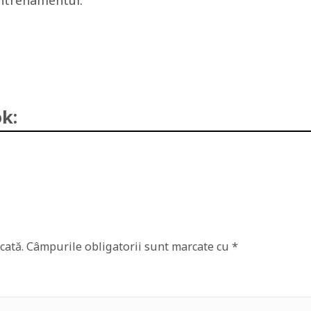
ntrenamentul.
k:
cată.
Câmpurile obligatorii sunt marcate cu
*