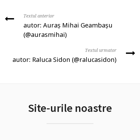
Textul anterior
autor: Auraş Mihai Geambaşu
(@aurasmihai)
Textul urmator
autor: Raluca Sidon (@ralucasidon)
Site-urile noastre