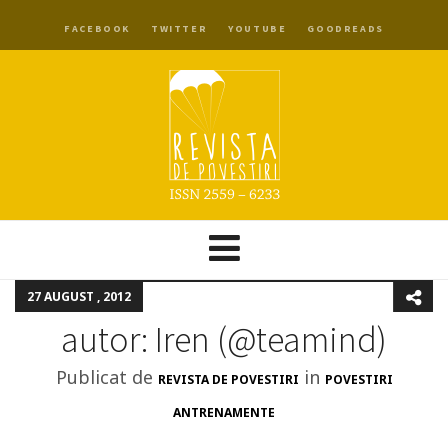
FACEBOOK
TWITTER
YOUTUBE
GOODREADS
27 AUGUST , 2012
autor: Iren (@teamind)
Publicat de
in
REVISTA DE POVESTIRI
POVESTIRI
ANTRENAMENTE