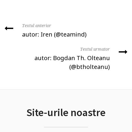
Textul anterior
autor: Iren (@teamind)
Textul urmator
autor: Bogdan Th. Olteanu
(@btholteanu)
Site-urile noastre