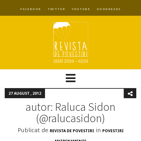
FACEBOOK
TWITTER
YOUTUBE
GOODREADS
27 AUGUST , 2012
autor: Raluca Sidon
(@ralucasidon)
Publicat de
in
REVISTA DE POVESTIRI
POVESTIRI