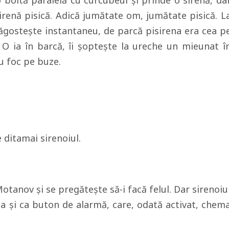
boltă paralelă cu curcubeul şi prinde o sirenă, da
 sirenă pisică. Adică jumătate om, jumătate pisică. L
ăgosteşte instantaneu, de parcă pisirena era cea p
. O ia în barcă, îi şopteşte la ureche un mieunat î
u foc pe buze.
 ditamai sirenoiul.
Motanov şi se pregăteşte să-i facă felul. Dar sirenoiu
na şi ca buton de alarmă, care, odată activat, chem