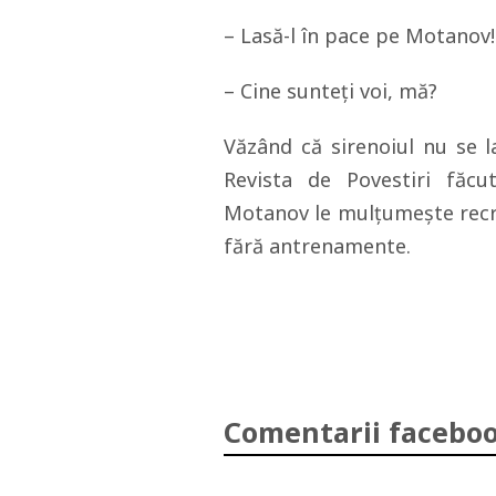
– Lasă-l în pace pe Motanov!
– Cine sunteţi voi, mă?
Văzând că sirenoiul nu se l
Revista de Povestiri făcu
Motanov le mulţumeşte recr
fără antrenamente.
Comentarii faceboo