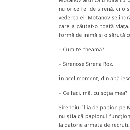
Motanov aruncă undiţa cu o 
nu orice fel de sirenă, ci o
vederea ei, Motanov se îndr
care a căutat-o toată viaţa
formă de inimă şi o sărută c
– Cum te cheamă?
– Sirenose Sirena Roz.
În acel moment, din apă iese
– Ce faci, mă, cu soţia mea?
Sirenoiul îl ia de papion pe 
nu ştia că papionul funcţio
la datorie armata de recruţi.