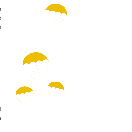
r
a
e
n
l
a