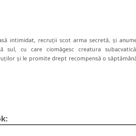
asă intimidat, recruţii scot arma secretă, şi anum
tă sul, cu care ciomăgesc creatura subacvatică
uţilor şi le promite drept recompensă o săptămân
k: