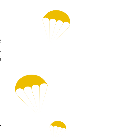
e
.
ă