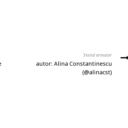
Textul urmator
e
autor: Alina Constantinescu
(@alinacst)