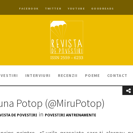
FACEBOOK
TWITTER
YOUTUBE
GOODREADS
VESTIRI
INTERVIURI
RECENZII
POEME
CONTACT
runa Potop (@MiruPotop)
in
VISTA DE POVESTIRI
POVESTIRI ANTRENAMENTE