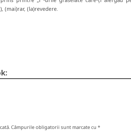
ins printre „r”-urile graseiate care-ţi alergau p
), (mai)rar, (la)revedere.
k:
cată.
Câmpurile obligatorii sunt marcate cu
*