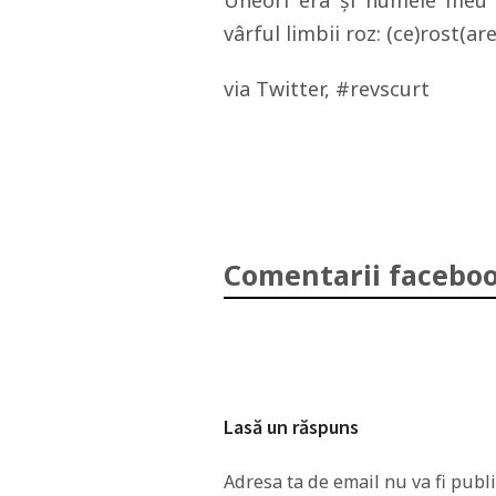
Uneori era şi numele meu pr
vârful limbii roz: (ce)rost(are
via Twitter, #revscurt
Comentarii faceboo
Lasă un răspuns
Adresa ta de email nu va fi publi